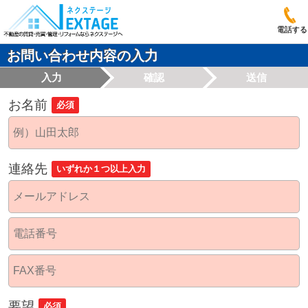
電話する
お問い合わせ内容の入力
入力
確認
送信
お名前
必須
連絡先
いずれか１つ以上入力
要望
必須