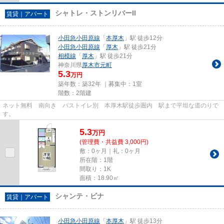
シャトレ・ストンリバーII
賃貸｜アパート
小田急小田原線
「
本厚木
」駅 徒歩12分
小田急小田原線
「
厚木
」駅 徒歩21分
相模線
「
厚木
」駅 徒歩21分
神奈川県
厚木市
元町
5.3
万円
築年数：築32年 ｜募集中：
1室
階数：2階建
ネット無料 南向き バストイレ別 本厚木駅徒歩圏内 駅まで平坦な道のりで
す。
5.3
万
円
(管理費・共益費 3,000円)
敷：0ヶ月｜礼：0ヶ月
所在階：1階
間取り：1K
面積：18.90㎡
シャンテ・ビナ
賃貸｜アパート
小田急小田原線
「
本厚木
」駅 徒歩13分