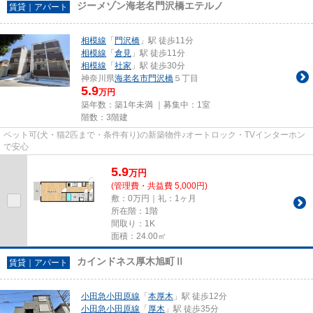
ジーメゾン海老名門沢橋エテルノ
賃貸｜アパート
相模線
「
門沢橋
」駅 徒歩11分
相模線
「
倉見
」駅 徒歩11分
相模線
「
社家
」駅 徒歩30分
神奈川県
海老名市
門沢橋
５丁目
5.9
万円
築年数：築1年未満 ｜募集中：
1室
階数：3階建
ペット可(犬・猫2匹まで・条件有り)の新築物件♪オートロック・TVインターホン
で安心
5.9
万
円
(管理費・共益費 5,000円)
敷：0万円｜礼：1ヶ月
所在階：1階
間取り：1K
面積：24.00㎡
カインドネス厚木旭町Ⅱ
賃貸｜アパート
小田急小田原線
「
本厚木
」駅 徒歩12分
小田急小田原線
「
厚木
」駅 徒歩35分