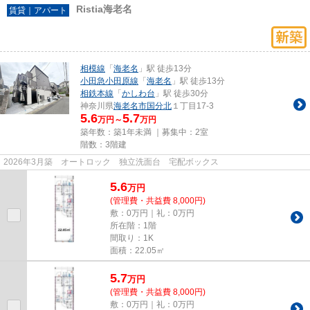
Ristia海老名
賃貸｜アパート
相模線
「
海老名
」駅 徒歩13分
小田急小田原線
「
海老名
」駅 徒歩13分
相鉄本線
「
かしわ台
」駅 徒歩30分
神奈川県
海老名市
国分北
１丁目17-3
5.6
5.7
万円～
万円
築年数：築1年未満 ｜募集中：
2室
階数：3階建
2026年3月築 オートロック 独立洗面台 宅配ボックス
5.6
万
円
(管理費・共益費 8,000円)
敷：0万円｜礼：0万円
所在階：1階
間取り：1K
面積：22.05㎡
5.7
万
円
(管理費・共益費 8,000円)
敷：0万円｜礼：0万円