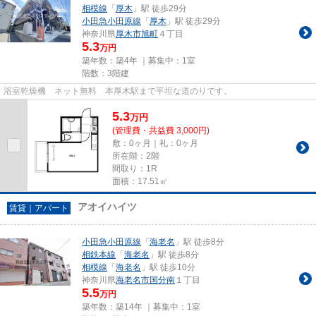
相模線
「
厚木
」駅 徒歩29分
小田急小田原線
「
厚木
」駅 徒歩29分
神奈川県
厚木市
旭町
４丁目
5.3
万円
築年数：築4年 ｜募集中：
1室
階数：3階建
浴室乾燥機 ネット無料 本厚木駅まで平坦な道のりです。
5.3
万
円
(管理費・共益費 3,000円)
敷：0ヶ月｜礼：0ヶ月
所在階：2階
間取り：1R
面積：17.51㎡
アオイハイツ
賃貸｜アパート
小田急小田原線
「
海老名
」駅 徒歩8分
相鉄本線
「
海老名
」駅 徒歩8分
相模線
「
海老名
」駅 徒歩10分
神奈川県
海老名市
国分南
１丁目
5.5
万円
築年数：築14年 ｜募集中：
1室