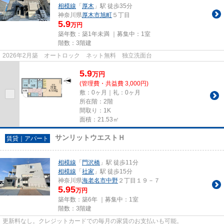
相模線
「
厚木
」駅 徒歩35分
神奈川県
厚木市
旭町
５丁目
5.9
万円
築年数：築1年未満 ｜募集中：
1室
階数：3階建
2026年2月築 オートロック ネット無料 独立洗面台
5.9
万
円
(管理費・共益費 3,000円)
敷：0ヶ月｜礼：0ヶ月
所在階：2階
間取り：1K
面積：21.53㎡
サンリットウエストＨ
賃貸｜アパート
相模線
「
門沢橋
」駅 徒歩11分
相模線
「
社家
」駅 徒歩15分
神奈川県
海老名市
中野
２丁目１９－７
5.95
万円
築年数：築6年 ｜募集中：
1室
階数：3階建
更新料なし。クレジットカードでの毎月の家賃のお支払いも可能。