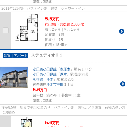
階数：3階建
2011年12月築 バストイレ別 追焚 シャワートイレ
5.5
万
円
(管理費・共益費 2,000円)
敷：2ヶ月｜礼：1ヶ月
所在階：3階
間取り：1R
面積：18.45㎡
ステュディオ２１
賃貸｜アパート
小田急小田原線
「
本厚木
」駅 徒歩11分
小田急小田原線
「
厚木
」駅 徒歩23分
相模線
「
厚木
」駅 徒歩23分
神奈川県
厚木市
寿町
３丁目
5.6
万円
築年数：築25年 ｜募集中：
1室
階数：2階建
洋室8.5帖 駅まで平坦な道のり バストイレ別 防犯カメラ設置 荷物の多い方
にお勧め
5.6
万
円