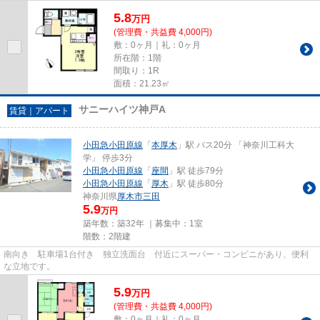
5.8
万
円
(管理費・共益費 4,000円)
敷：0ヶ月｜礼：0ヶ月
所在階：1階
間取り：1R
面積：21.23㎡
サニーハイツ神戸A
賃貸｜アパート
小田急小田原線
「
本厚木
」駅 バス20分 「神奈川工科大
学」 停歩3分
小田急小田原線
「
座間
」駅 徒歩79分
小田急小田原線
「
厚木
」駅 徒歩80分
神奈川県
厚木市
三田
5.9
万円
築年数：築32年 ｜募集中：
1室
階数：2階建
南向き 駐車場1台付き 独立洗面台 付近にスーパー・コンビニがあり、便利
な立地です。
5.9
万
円
(管理費・共益費 4,000円)
敷：0ヶ月｜礼：0ヶ月