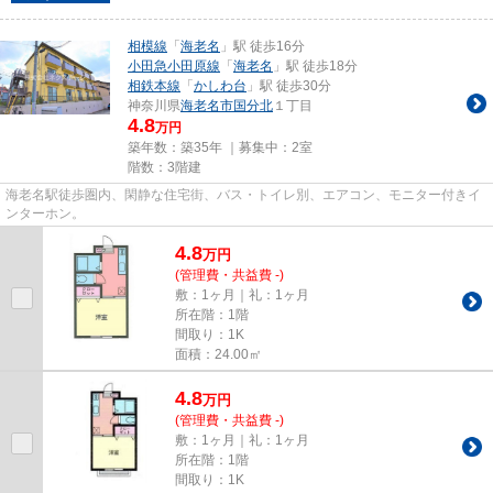
相模線
「
海老名
」駅 徒歩16分
小田急小田原線
「
海老名
」駅 徒歩18分
相鉄本線
「
かしわ台
」駅 徒歩30分
神奈川県
海老名市
国分北
１丁目
4.8
万円
築年数：築35年 ｜募集中：
2室
階数：3階建
海老名駅徒歩圏内、閑静な住宅街、バス・トイレ別、エアコン、モニター付きイ
ンターホン。
4.8
万
円
(管理費・共益費 -)
敷：1ヶ月｜礼：1ヶ月
所在階：1階
間取り：1K
面積：24.00㎡
4.8
万
円
(管理費・共益費 -)
敷：1ヶ月｜礼：1ヶ月
所在階：1階
間取り：1K