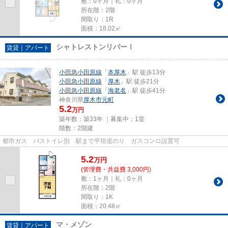
敷：0ヶ月｜礼：0ヶ月
所在階：2階
間取り：1R
面積：18.02㎡
シャトレストンリバーⅠ
賃貸｜アパート
小田急小田原線
「
本厚木
」駅 徒歩13分
小田急小田原線
「
厚木
」駅 徒歩21分
小田急小田原線
「
海老名
」駅 徒歩41分
神奈川県
厚木市
元町
5.2
万円
築年数：築33年 ｜募集中：
1室
階数：2階建
都市ガス バストイレ別 駅まで平坦道のり ガスコンロ設置可
5.2
万
円
(管理費・共益費 3,000円)
敷：1ヶ月｜礼：0ヶ月
所在階：2階
間取り：1K
面積：20.48㎡
マ・メゾン
賃貸｜アパート