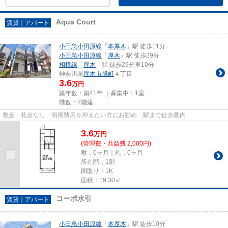
Aqua Court
賃貸｜アパート
小田急小田原線
「
本厚木
」駅 徒歩11分
小田急小田原線
「
厚木
」駅 徒歩29分
相模線
「
厚木
」駅 徒歩29分車10分
神奈川県
厚木市
旭町
４丁目
3.6
万円
築年数：築41年 ｜募集中：
1室
階数：2階建
敷金・礼金なし 初期費用を抑えたい方にお勧め 駅まで徒歩圏内
3.6
万
円
(管理費・共益費 2,000円)
敷：0ヶ月｜礼：0ヶ月
所在階：1階
間取り：1K
面積：19.30㎡
コーポ水引
賃貸｜アパート
小田急小田原線
「
本厚木
」駅 徒歩10分