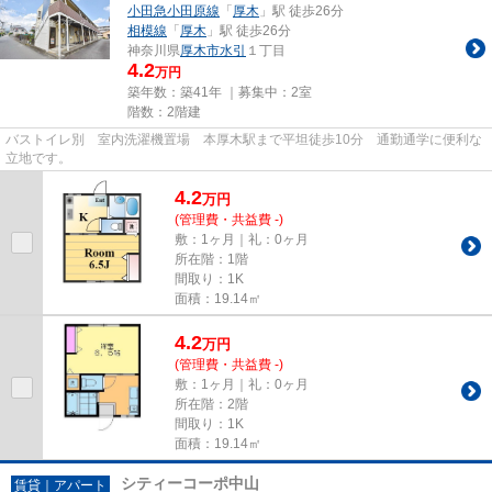
小田急小田原線
「
厚木
」駅 徒歩26分
相模線
「
厚木
」駅 徒歩26分
神奈川県
厚木市
水引
１丁目
4.2
万円
築年数：築41年 ｜募集中：
2室
階数：2階建
バストイレ別 室内洗濯機置場 本厚木駅まで平坦徒歩10分 通勤通学に便利な
立地です。
4.2
万
円
(管理費・共益費 -)
敷：1ヶ月｜礼：0ヶ月
所在階：1階
間取り：1K
面積：19.14㎡
4.2
万
円
(管理費・共益費 -)
敷：1ヶ月｜礼：0ヶ月
所在階：2階
間取り：1K
面積：19.14㎡
シティーコーポ中山
賃貸｜アパート