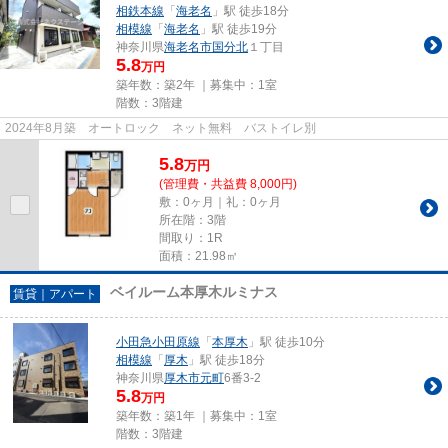
相鉄本線
「
海老名
」駅 徒歩18分
相模線
「
海老名
」駅 徒歩19分
神奈川県
海老名市
国分北
１丁目
5.8
万円
築年数：築2年 ｜募集中：
1室
階数：3階建
2024年8月築 オートロック ネット無料 バストイレ別
5.8
万
円
(管理費・共益費 8,000円)
敷：0ヶ月｜礼：0ヶ月
所在階：3階
間取り：1R
面積：21.98㎡
ベイルーム本厚木ルミナス
賃貸｜アパート
小田急小田原線
「
本厚木
」駅 徒歩10分
相模線
「
厚木
」駅 徒歩18分
神奈川県
厚木市
元町
6番3-2
5.8
万円
築年数：築1年 ｜募集中：
1室
階数：3階建