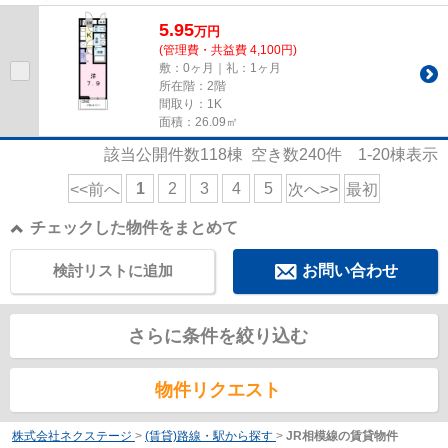
5.95
万
円
(管理費・共益費 4,100円)
敷：0ヶ月｜礼：1ヶ月
所在階：2階
間取り：1K
面積：26.09㎡
該当公開件数
118
棟 空き数
240
件
1-20
棟表示
1
2
3
4
5
<<前へ
次へ>>
最初
チェックした物件をまとめて
検討リストに追加
お問い合わせ
さらに条件を絞り込む
物件リクエスト
株式会社ネクステージ
>
(賃貸)路線・駅から探す
>
JR相模線の賃貸物件