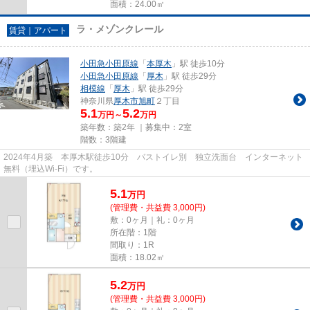
面積：24.00㎡
ラ・メゾンクレール
賃貸｜アパート
小田急小田原線
「
本厚木
」駅 徒歩10分
小田急小田原線
「
厚木
」駅 徒歩29分
相模線
「
厚木
」駅 徒歩29分
神奈川県
厚木市
旭町
２丁目
5.1
5.2
万円～
万円
築年数：築2年 ｜募集中：
2室
階数：3階建
2024年4月築 本厚木駅徒歩10分 バストイレ別 独立洗面台 インターネット
無料（埋込Wi-Fi）です。
5.1
万
円
(管理費・共益費 3,000円)
敷：0ヶ月｜礼：0ヶ月
所在階：1階
間取り：1R
面積：18.02㎡
5.2
万
円
(管理費・共益費 3,000円)