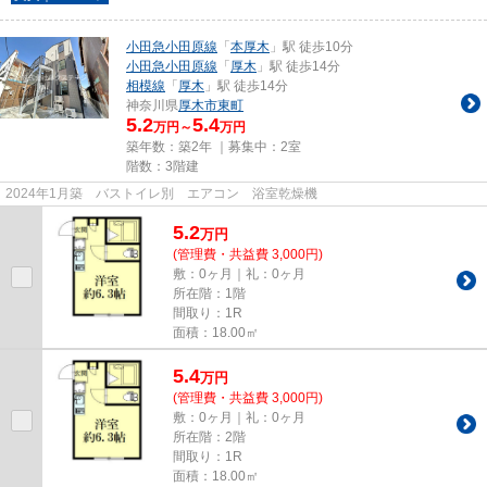
小田急小田原線
「
本厚木
」駅 徒歩10分
小田急小田原線
「
厚木
」駅 徒歩14分
相模線
「
厚木
」駅 徒歩14分
神奈川県
厚木市
東町
5.2
5.4
万円～
万円
築年数：築2年 ｜募集中：
2室
階数：3階建
2024年1月築 バストイレ別 エアコン 浴室乾燥機
5.2
万
円
(管理費・共益費 3,000円)
敷：0ヶ月｜礼：0ヶ月
所在階：1階
間取り：1R
面積：18.00㎡
5.4
万
円
(管理費・共益費 3,000円)
敷：0ヶ月｜礼：0ヶ月
所在階：2階
間取り：1R
面積：18.00㎡