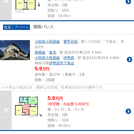
所在階：2階
間取り：3DK
面積：54.69㎡
湘南パレス
賃貸｜アパート
小田急小田原線
「
愛甲石田
」駅 バス10分 「下落合」 停
歩2分
相模線
「
倉見
」駅 徒歩50分車13分 4.1km
小田急小田原線
「
伊勢原
」駅 徒歩51分車10分 4.3km
神奈川県
伊勢原市
下落合
5.9
万円
築年数：築32年 ｜募集中：
1室
階数：2階建
バス停まで徒歩2分 閑静な住宅地 駐車場1台付きの物件です
5.9
万
円
(管理費・共益費 5,000円)
敷：0ヶ月｜礼：0ヶ月
所在階：2階
間取り：3DK
面積：48.00㎡