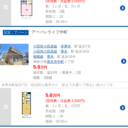
(管理費・共益費 3,000円)
敷：1ヶ月｜礼：0ヶ月
所在階：1階
間取り：1K
面積：26.49㎡
アーバンライフ中町
賃貸｜アパート
小田急小田原線
「
本厚木
」駅 徒歩7分
小田急小田原線
「
厚木
」駅 徒歩16分
相模線
「
厚木
」駅 徒歩16分
神奈川県
厚木市
中町
１丁目
5.6
万円
築年数：築24年 ｜募集中：
1室
階数：3階建
本厚木駅徒歩7分 経済的な都市ガス 駅まで大通りで明るい道のりです。
5.6
万
円
(管理費・共益費 3,500円)
敷：1ヶ月｜礼：0万円
所在階：2階
間取り：1K
面積：20.60㎡