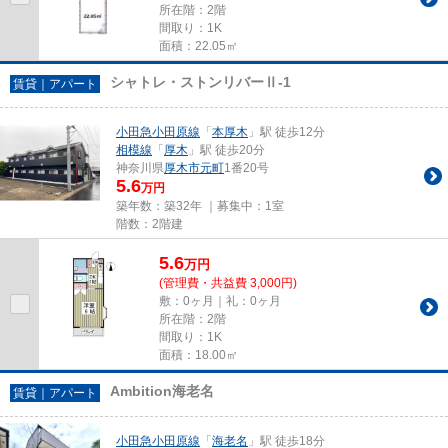
所在階：2階
間取り：1K
面積：22.05㎡
シャトレ・ストンリバーⅡ-1
賃貸｜アパート
小田急小田原線
「
本厚木
」駅 徒歩12分
相模線
「
厚木
」駅 徒歩20分
神奈川県
厚木市
元町
1番20号
5.6
万円
築年数：築32年 ｜募集中：
1室
階数：2階建
5.6
万
円
(管理費・共益費 3,000円)
敷：0ヶ月｜礼：0ヶ月
所在階：2階
間取り：1K
面積：18.00㎡
Ambition海老名
賃貸｜アパート
小田急小田原線
「
海老名
」駅 徒歩18分