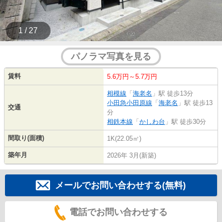
1 / 27
パノラマ写真を見る
賃料
5.6万円～5.7万円
相模線
「
海老名
」駅 徒歩13分
小田急小田原線
「
海老名
」駅 徒歩13
交通
分
相鉄本線
「
かしわ台
」駅 徒歩30分
間取り(面積)
1K(22.05㎡)
築年月
2026年 3月(新築)
メールでお問い合わせする(無料)
電話でお問い合わせする