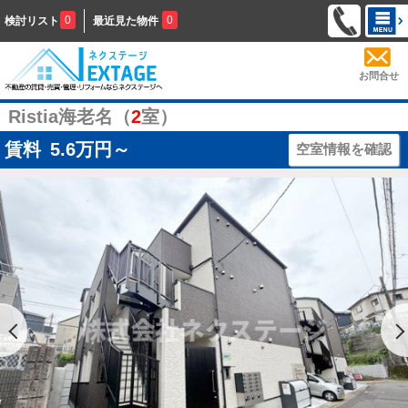
0
0
検討リスト
最近見た物件
お問合せ
Ristia海老名（
2
室）
賃料
5.6
万円～
空室情報を確認