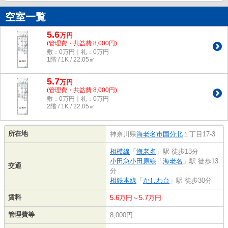
空室一覧
5.6
万
円
(管理費・共益費 8,000円)
敷：0万円｜礼：0万円
1階 / 1K / 22.05㎡
5.7
万
円
(管理費・共益費 8,000円)
敷：0万円｜礼：0万円
2階 / 1K / 22.05㎡
所在地
神奈川県
海老名市
国分北
１丁目17-3
相模線
「
海老名
」駅 徒歩13分
小田急小田原線
「
海老名
」駅 徒歩13
交通
分
相鉄本線
「
かしわ台
」駅 徒歩30分
賃料
5.6万円～5.7万円
管理費等
8,000円