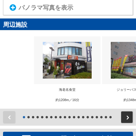
パノラマ写真を表示
周辺施設
海老名食堂
ジョリーパス
約1208m／16分
約1348
前