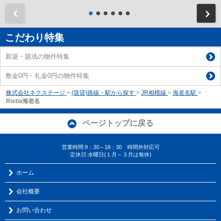
前
こだわり特集
新築・築浅の物件特集
敷金0円・礼金0円の物件特集
株式会社ネクステージ
>
(賃貸)路線・駅から探す
>
JR相模線
>
海老名駅
>
Ristia海老名
ページトップに戻る
営業時間:9：30～18：30 時間外対応可
定休日:水曜日(１月～３月は無休)
ホーム
会社概要
お問い合わせ