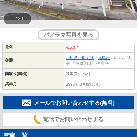
1 / 29
パノラマ写真を見る
賃料
4.5万円
小田急小田原線
「
本厚木
」駅 バス15
交通
分 「宿原入口」 停歩2分
間取り(面積)
2DK(37.26㎡)
築年月
1993年 3月(築33年)
メールでお問い合わせする(無料)
電話でお問い合わせする
空室一覧