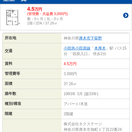
4.5
万
円
(管理費・共益費 3,000円)
敷：0ヶ月｜礼：0ヶ月
1階 / 2DK / 37.26㎡
所在地
神奈川県
厚木市
下荻野
小田急小田原線
「
本厚木
」駅 バス15
交通
分 「宿原入口」 停歩2分
賃料
4.5万円
管理費等
3,000円
面積
37.26㎡
築年数
1993年 3月 (築33年)
種別/構造
アパート/木造
階建
2階建
株式会社ネクステージ
神奈川県厚木市旭町１丁目22番24