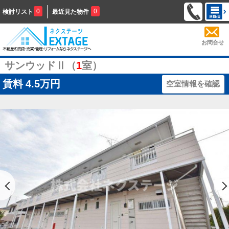
0
0
検討リスト
最近見た物件
お問合せ
サンウッドⅡ（
1
室）
賃料
4.5万円
空室情報を確認