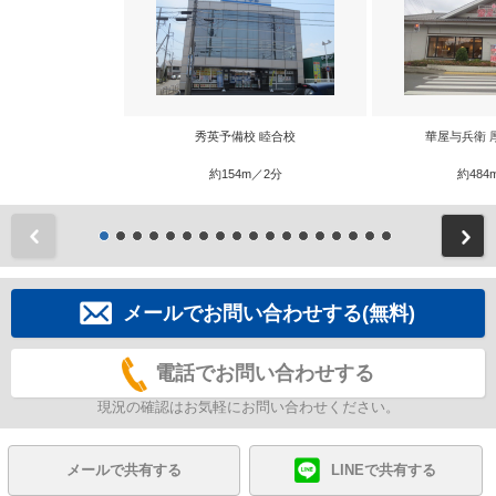
秀英予備校 睦合校
華屋与兵衛 
約154m／2分
約484
前
メールでお問い合わせする(無料)
電話でお問い合わせする
現況の確認はお気軽にお問い合わせください。
メールで共有する
LINEで共有する