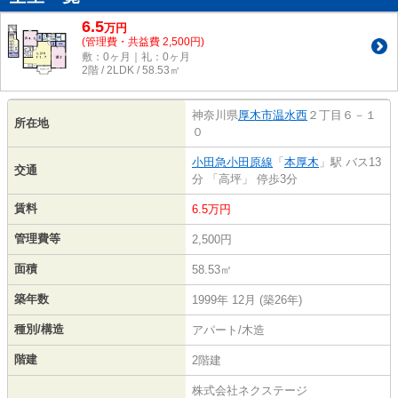
6.5
万
円
(管理費・共益費 2,500円)
敷：0ヶ月｜礼：0ヶ月
2階 / 2LDK / 58.53㎡
神奈川県
厚木市
温水西
２丁目６－１
所在地
０
小田急小田原線
「
本厚木
」駅 バス13
交通
分 「高坪」 停歩3分
賃料
6.5万円
管理費等
2,500円
面積
58.53㎡
築年数
1999年 12月 (築26年)
種別/構造
アパート/木造
階建
2階建
株式会社ネクステージ