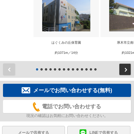
はぐくみの丘保育園
厚木市立南
約1071m／14分
約1021
前
メールでお問い合わせする(無料)
電話でお問い合わせする
現況の確認はお気軽にお問い合わせください。
メールで共有する
LINEで共有する