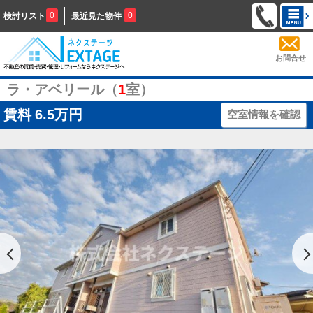
0
0
検討リスト
最近見た物件
お問合せ
ラ・アベリール（
1
室）
賃料
6.5万円
空室情報を確認