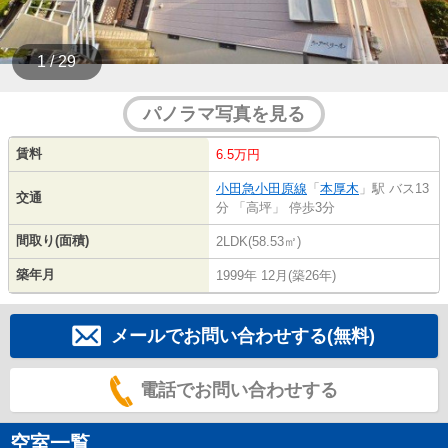
1 / 29
パノラマ写真を見る
賃料
6.5万円
小田急小田原線
「
本厚木
」駅 バス13
交通
分 「高坪」 停歩3分
間取り(面積)
2LDK(58.53㎡)
築年月
1999年 12月(築26年)
メールでお問い合わせする(無料)
電話でお問い合わせする
空室一覧