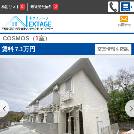
0
0
検討リスト
最近見た物件
お問合せ
COSMOS（
1
室）
賃料
7.1万円
空室情報を確認