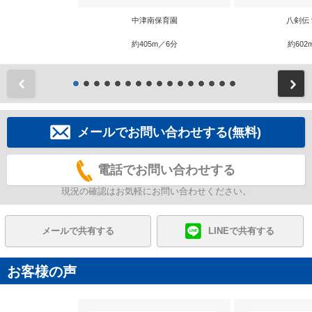
中津南保育園
八剣伝
約405m／6分
約602
前
メールでお問い合わせする(無料)
電話でお問い合わせする
現況の確認はお気軽にお問い合わせください。
メールで共有する
LINEで共有する
お客様の声