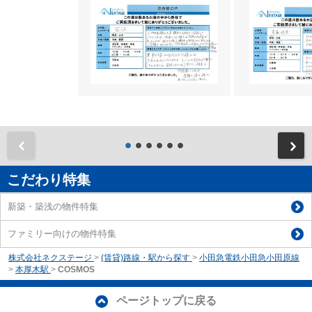
前
こだわり特集
新築・築浅の物件特集
ファミリー向けの物件特集
株式会社ネクステージ
>
(賃貸)路線・駅から探す
>
小田急電鉄小田急小田原線
>
本厚木駅
>
COSMOS
ページトップに戻る