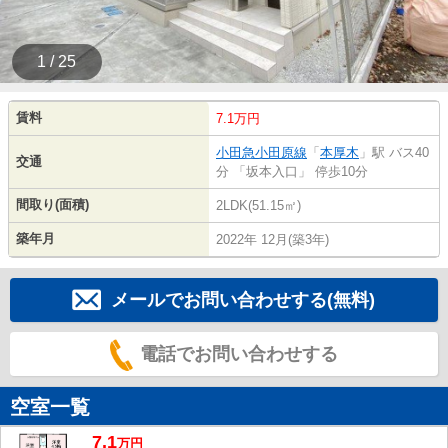
1 / 25
賃料
7.1万円
小田急小田原線
「
本厚木
」駅 バス40
交通
分 「坂本入口」 停歩10分
間取り(面積)
2LDK(51.15㎡)
築年月
2022年 12月(築3年)
メールでお問い合わせする(無料)
電話でお問い合わせする
空室一覧
7.1
万
円