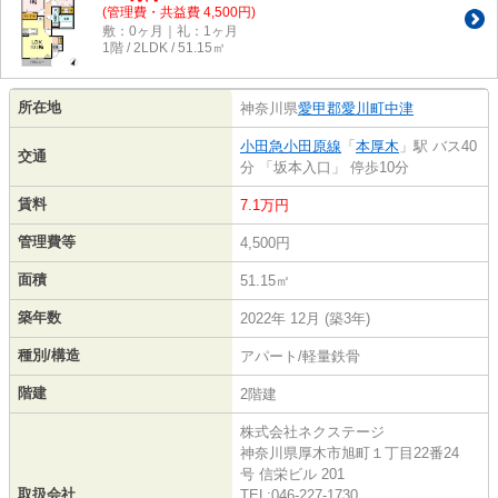
(管理費・共益費 4,500円)
敷：0ヶ月｜礼：1ヶ月
1階 / 2LDK / 51.15㎡
所在地
神奈川県
愛甲郡愛川町
中津
小田急小田原線
「
本厚木
」駅 バス40
交通
分 「坂本入口」 停歩10分
賃料
7.1万円
管理費等
4,500円
面積
51.15㎡
築年数
2022年 12月 (築3年)
種別/構造
アパート/軽量鉄骨
階建
2階建
株式会社ネクステージ
神奈川県厚木市旭町１丁目22番24
号 信栄ビル 201
取扱会社
TEL:046-227-1730