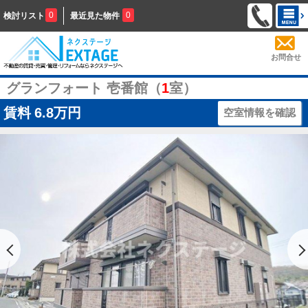
0
0
検討リスト
最近見た物件
お問合せ
グランフォート 壱番館（
1
室）
賃料
6.8万円
空室情報を確認