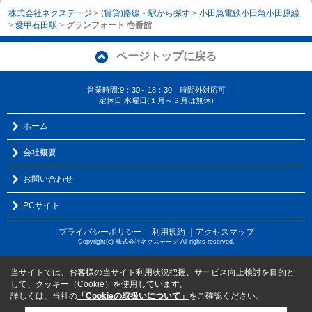
株式会社ネクステージ
>
(賃貸)路線・駅から探す
>
小田急電鉄小田急小田原線
>
愛甲石田駅
>
グランフォート 壱番館
ページトップに戻る
営業時間:9：30～18：30 時間外対応可
定休日:水曜日(１月～３月は無休)
ホーム
会社概要
お問い合わせ
PCサイト
プライバシーポリシー
利用規約
｜アクセスマップ
｜
Copyright(c) 株式会社ネクステージ All rights reserved.
当サイトでは、お客様の当サイト利用状況把握、サービス向上検討を目的と
して、クッキー（Cookie）を使用しています。
詳しくは、当社の
「Cookieの取扱いについて」
をご確認ください。