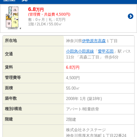
6.8
万
円
(管理費・共益費 4,500円)
敷：0ヶ月｜礼：0万円
1階 / 2LDK / 55.00㎡
所在地
神奈川県
伊勢原市
高森
１丁目
小田急小田原線
「
愛甲石田
」駅 バス
交通
11分 「高森二丁目」 停歩6分
賃料
6.8万円
管理費等
4,500円
面積
55.00㎡
築年数
2008年 1月 (築18年)
種別/構造
アパート/軽量鉄骨
階建
2階建
株式会社ネクステージ
神奈川県厚木市旭町１丁目22番24