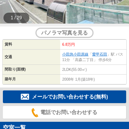
1 / 29
パノラマ写真を見る
賃料
6.8万円
小田急小田原線
「
愛甲石田
」駅 バス
交通
11分 「高森二丁目」 停歩6分
間取り(面積)
2LDK(55.00㎡)
築年月
2008年 1月(築18年)
メールでお問い合わせする(無料)
電話でお問い合わせする
空室一覧