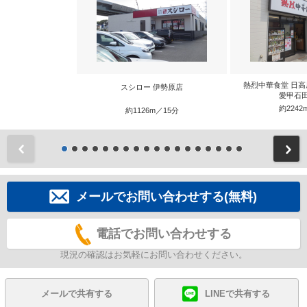
熱烈中華食堂 日高
スシロー 伊勢原店
愛甲石
約2242
約1126m／15分
前
メールでお問い合わせする(無料)
電話でお問い合わせする
現況の確認はお気軽にお問い合わせください。
メールで共有する
LINEで共有する