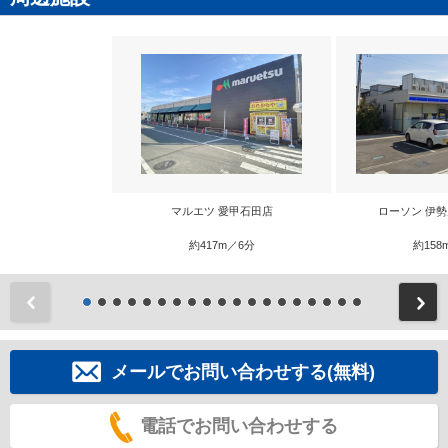
マルエツ 愛甲石田店
ローソン 伊
約417m／6分
約158
前
メールでお問い合わせする(無料)
電話でお問い合わせする