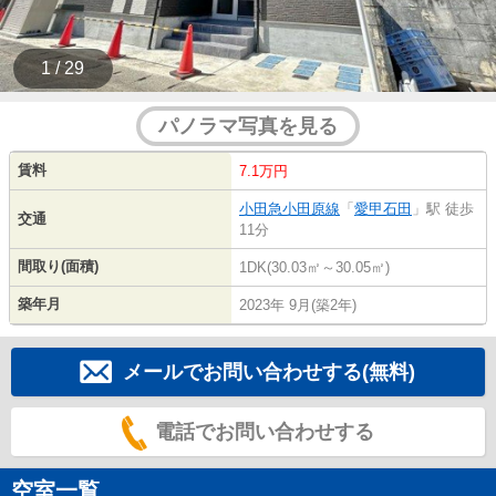
1 / 29
パノラマ写真を見る
賃料
7.1万円
小田急小田原線
「
愛甲石田
」駅 徒歩
交通
11分
間取り(面積)
1DK(30.03㎡～30.05㎡)
築年月
2023年 9月(築2年)
メールでお問い合わせする(無料)
電話でお問い合わせする
空室一覧