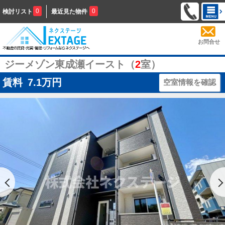
0
0
検討リスト
最近見た物件
お問合せ
ジーメゾン東成瀬イースト（
2
室）
賃料
7.1
万円
空室情報を確認