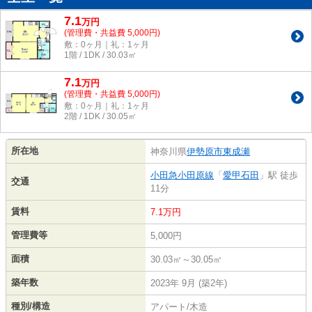
7.1
万
円
(管理費・共益費 5,000円)
敷：0ヶ月｜礼：1ヶ月
1階 / 1DK / 30.03㎡
7.1
万
円
(管理費・共益費 5,000円)
敷：0ヶ月｜礼：1ヶ月
2階 / 1DK / 30.05㎡
所在地
神奈川県
伊勢原市
東成瀬
小田急小田原線
「
愛甲石田
」駅 徒歩
交通
11分
賃料
7.1万円
管理費等
5,000円
面積
30.03㎡～30.05㎡
築年数
2023年 9月 (築2年)
種別/構造
アパート/木造