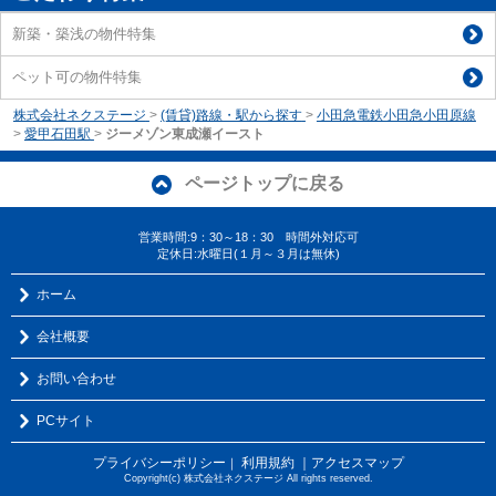
新築・築浅の物件特集
ペット可の物件特集
株式会社ネクステージ
>
(賃貸)路線・駅から探す
>
小田急電鉄小田急小田原線
>
愛甲石田駅
>
ジーメゾン東成瀬イースト
ページトップに戻る
営業時間:9：30～18：30 時間外対応可
定休日:水曜日(１月～３月は無休)
ホーム
会社概要
お問い合わせ
PCサイト
プライバシーポリシー
利用規約
｜アクセスマップ
｜
Copyright(c) 株式会社ネクステージ All rights reserved.