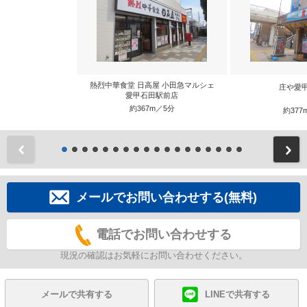
熱烈中華食堂 日高屋 小田急マルシェ
庄や愛
愛甲石田駅前店
約367m／5分
約377
前
メールでお問い合わせする(無料)
電話でお問い合わせする
現況の確認はお気軽にお問い合わせください。
メールで共有する
LINEで共有する