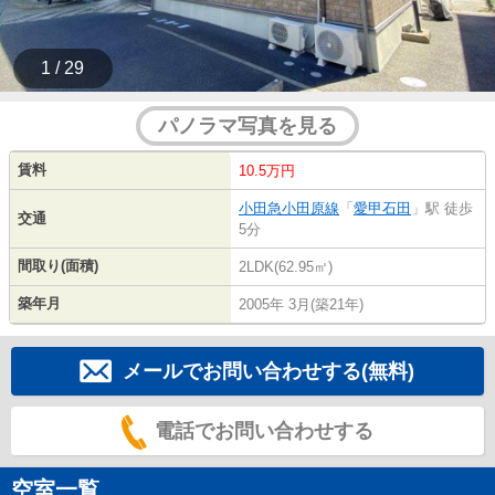
1 / 29
パノラマ写真を見る
賃料
10.5万円
小田急小田原線
「
愛甲石田
」駅 徒歩
交通
5分
間取り(面積)
2LDK(62.95㎡)
築年月
2005年 3月(築21年)
メールでお問い合わせする(無料)
電話でお問い合わせする
空室一覧