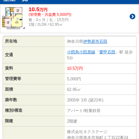
10.5
万
円
(管理費・共益費 5,000円)
敷：0ヶ月｜礼：15万円
1階 / 2LDK / 62.95㎡
所在地
神奈川県
伊勢原市
石田
小田急小田原線
「
愛甲石田
」駅 徒歩
交通
5分
賃料
10.5万円
管理費等
5,000円
面積
62.95㎡
築年数
2005年 3月 (築21年)
種別/構造
アパート/軽量鉄骨
階建
2階建
株式会社ネクステージ
神奈川県厚木市旭町１丁目22番24