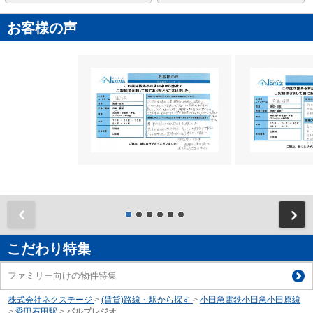
お客様の声
前
こだわり特集
ファミリー向けの物件特集
株式会社ネクステージ
>
(賃貸)路線・駅から探す
>
小田急電鉄小田急小田原線
>
愛甲石田駅
>
パルプレジオ