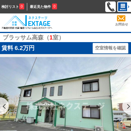
0
0
検討リスト
最近見た物件
お問合せ
ブラッサム高森（
1
室）
賃料
6.2万円
空室情報を確認