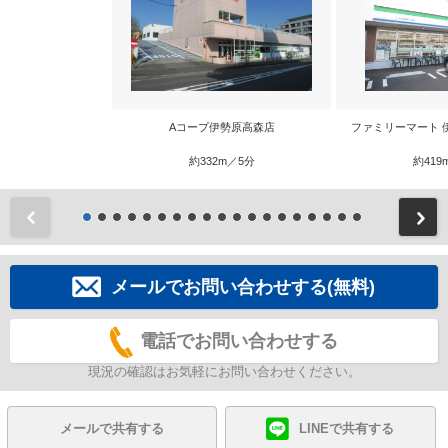
Aコープ伊勢原高森店
ファミリーマート 
約332m／5分
約419
前
メールでお問い合わせする(無料)
電話でお問い合わせする
現況の確認はお気軽にお問い合わせください。
メールで共有する
LINEで共有する