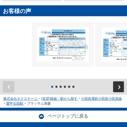
お客様の声
前
株式会社ネクステージ
>
(賃貸)路線・駅から探す
>
小田急電鉄小田急小田原線
>
愛甲石田駅
>
ブラッサム高森
ページトップに戻る