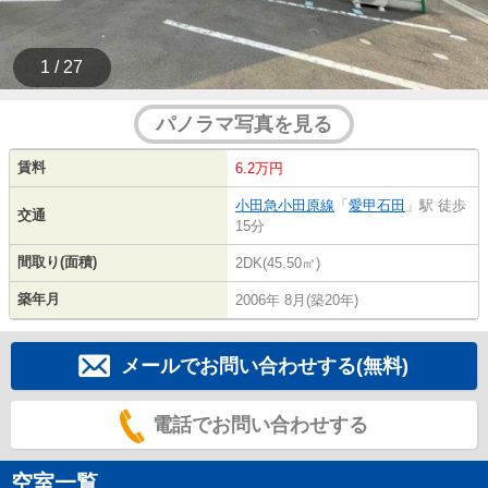
1 / 27
パノラマ写真を見る
賃料
6.2万円
小田急小田原線
「
愛甲石田
」駅 徒歩
交通
15分
間取り(面積)
2DK(45.50㎡)
築年月
2006年 8月(築20年)
メールでお問い合わせする(無料)
電話でお問い合わせする
空室一覧