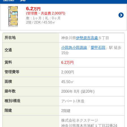
6.2
万
円
(管理費・共益費 2,000円)
敷：1ヶ月｜礼：0ヶ月
2階 / 2DK / 45.50㎡
所在地
神奈川県
伊勢原市
高森
５丁目
小田急小田原線
「
愛甲石田
」駅 徒歩
交通
15分
賃料
6.2万円
管理費等
2,000円
面積
45.50㎡
築年数
2006年 8月 (築20年)
種別/構造
アパート/木造
階建
2階建
株式会社ネクステージ
神奈川県厚木市旭町１丁目22番24