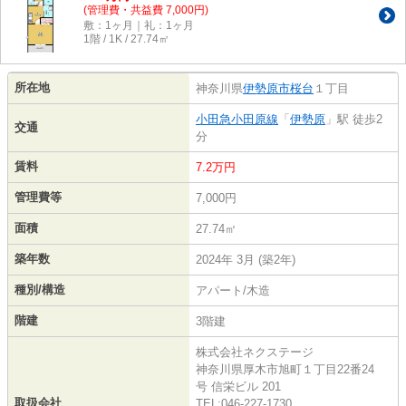
(管理費・共益費 7,000円)
敷：1ヶ月｜礼：1ヶ月
1階 / 1K / 27.74㎡
所在地
神奈川県
伊勢原市
桜台
１丁目
小田急小田原線
「
伊勢原
」駅 徒歩2
交通
分
賃料
7.2万円
管理費等
7,000円
面積
27.74㎡
築年数
2024年 3月 (築2年)
種別/構造
アパート/木造
階建
3階建
株式会社ネクステージ
神奈川県厚木市旭町１丁目22番24
号 信栄ビル 201
取扱会社
TEL:046-227-1730