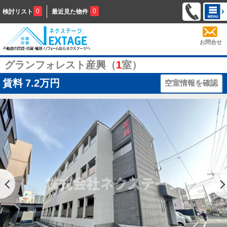
0
0
検討リスト
最近見た物件
お問合せ
グランフォレスト産興（
1
室）
賃料
7.2万円
空室情報を確認