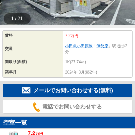
1 / 21
賃料
7.2万円
小田急小田原線
「
伊勢原
」駅 徒歩2
交通
分
間取り(面積)
1K(27.74㎡)
築年月
2024年 3月(築2年)
メールでお問い合わせする(無料)
電話でお問い合わせする
空室一覧
7.2
万
円