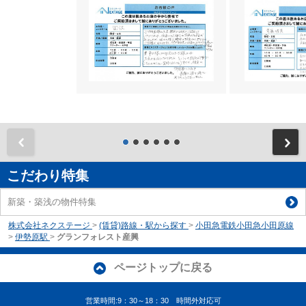
前
こだわり特集
新築・築浅の物件特集
株式会社ネクステージ
>
(賃貸)路線・駅から探す
>
小田急電鉄小田急小田原線
>
伊勢原駅
>
グランフォレスト産興
ページトップに戻る
営業時間:9：30～18：30 時間外対応可