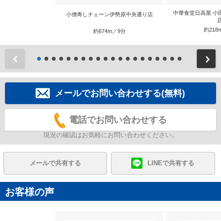
中華食堂日高屋 小
小僧寿しチェーン伊勢原中央通り店
約218
約674m／9分
前
メールでお問い合わせする(無料)
電話でお問い合わせする
現況の確認はお気軽にお問い合わせください。
メールで共有する
LINEで共有する
お客様の声