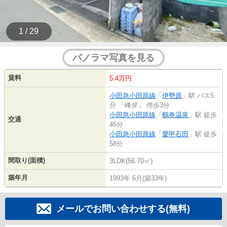
1 / 29
パノラマ写真を見る
賃料
5.4万円
小田急小田原線
「
伊勢原
」駅 バス5
分 「峰岸」 停歩3分
小田急小田原線
「
鶴巻温泉
」駅 徒歩
交通
46分
小田急小田原線
「
愛甲石田
」駅 徒歩
58分
間取り(面積)
3LDK(56.70㎡)
築年月
1993年 6月(築33年)
メールでお問い合わせする(無料)