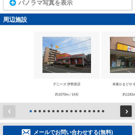
パノラマ写真を表示
周辺施設
デニーズ 伊勢原店
本家かまどや 
約1070m／14分
約1181
前
メールでお問い合わせする(無料)