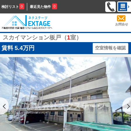
0
0
検討リスト
最近見た物件
お問合せ
スカイマンション板戸（
1
室）
賃料
5.4万円
空室情報を確認