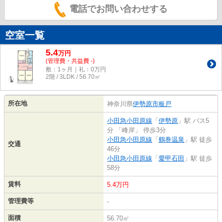
電話でお問い合わせする
空室一覧
5.4
万
円
(管理費・共益費 -)
敷：1ヶ月｜礼：0万円
2階 / 3LDK / 56.70㎡
所在地
神奈川県
伊勢原市
板戸
小田急小田原線
「
伊勢原
」駅 バス5
分 「峰岸」 停歩3分
小田急小田原線
「
鶴巻温泉
」駅 徒歩
交通
46分
小田急小田原線
「
愛甲石田
」駅 徒歩
58分
賃料
5.4万円
管理費等
-
面積
56.70㎡