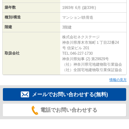
築年数
1993年 6月 (築33年)
種別/構造
マンション/鉄骨造
階建
3階建
株式会社ネクステージ
神奈川県厚木市旭町１丁目22番24
号 信栄ビル 201
取扱会社
TEL:046-227-1730
神奈川県知事 (2) 第29929号
（社）神奈川県宅地建物取引業協会
（社）全国宅地建物取引業保証協会
情報の見方
メールでお問い合わせする(無料)
電話でお問い合わせする