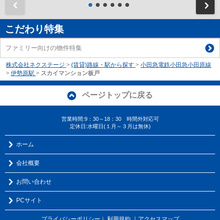
前
こだわり特集
ファミリー向けの物件特集
株式会社ネクステージ
>
(賃貸)路線・駅から探す
>
小田急電鉄小田急小田原線
>
伊勢原駅
>
スカイマンション板戸
ページトップに戻る
営業時間:9：30～18：30 時間外対応可
定休日:水曜日(１月～３月は無休)
ホーム
会社概要
お問い合わせ
PCサイト
プライバシーポリシー
利用規約
｜アクセスマップ
｜