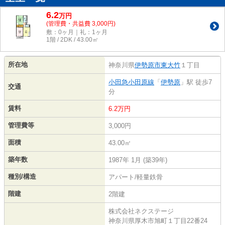
6.2
万
円
(管理費・共益費 3,000円)
敷：0ヶ月｜礼：1ヶ月
1階 / 2DK / 43.00㎡
所在地
神奈川県
伊勢原市
東大竹
１丁目
小田急小田原線
「
伊勢原
」駅 徒歩7
交通
分
賃料
6.2万円
管理費等
3,000円
面積
43.00㎡
築年数
1987年 1月 (築39年)
種別/構造
アパート/軽量鉄骨
階建
2階建
株式会社ネクステージ
神奈川県厚木市旭町１丁目22番24