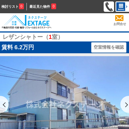
0
0
検討リスト
最近見た物件
お問合せ
レザンシャトー（
1
室）
賃料
6.2万円
空室情報を確認