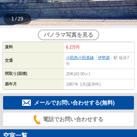
1 / 29
パノラマ写真を見る
賃料
6.2万円
小田急小田原線
「
伊勢原
」駅 徒歩7
交通
分
間取り(面積)
2DK(43.00㎡)
築年月
1987年 1月(築39年)
メールでお問い合わせする(無料)
電話でお問い合わせする
空室一覧