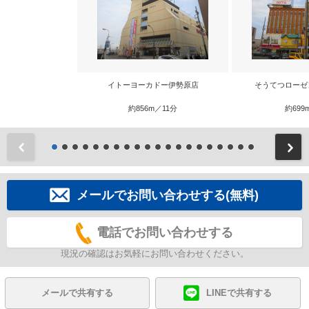
イトーヨーカドー伊勢原店
そうてつローゼ
約856m／11分
約699
前
メールでお問い合わせする(無料)
電話でお問い合わせする
現況の確認はお気軽にお問い合わせください。
メールで共有する
LINEで共有する