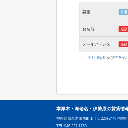
要望
任意
お名前
必須
メールアドレス
必須
※
利用規約
及び
プライ
本厚木・海老名・伊勢原の賃貸情
神奈川県厚木市旭町１丁目22番24号 信栄ビル
TEL:046-227-1730