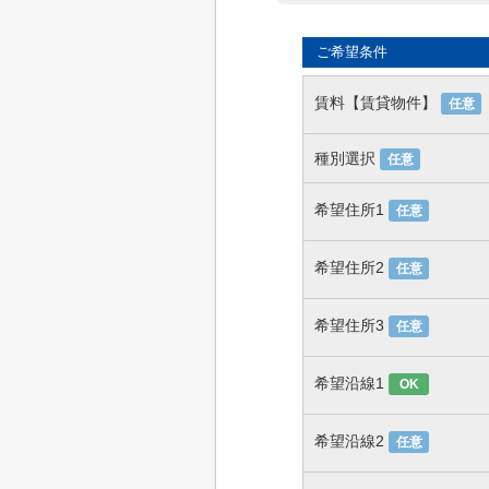
ご希望条件
賃料【賃貸物件】
任意
種別選択
任意
希望住所1
任意
希望住所2
任意
希望住所3
任意
希望沿線1
OK
希望沿線2
任意