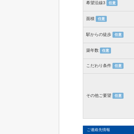
希望沿線3
任意
面積
任意
駅からの徒歩
任意
築年数
任意
こだわり条件
任意
その他ご要望
任意
ご連絡先情報