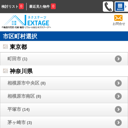
0
0
検討リスト
最近見た物件
お問合せ
市区町村選択
東京都
町田市
(1)
神奈川県
相模原市中央区
(8)
相模原市南区
(8)
平塚市
(14)
茅ヶ崎市
(3)