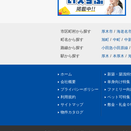
市区町村から探す
厚木市
/
海老名
町名から探す
旭町
/
中町
/
中
路線から探す
小田急小田原線
/
駅から探す
厚木
/
本厚木
/
ホーム
新築・築浅特
会社概要
単身向け特集
プライバシーポリシー
ファミリー向
利用規約
ペット可特集
サイトマップ
敷金・礼金０
物件カタログ