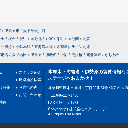
市
/
伊勢原市
/
愛甲郡愛川町
新田
/
桜台
/
愛甲
/
国分北
/
戸室
/
栄町
/
国分南
/
高森
相模線
/
相鉄本線
/
東海道本線
/
湘南新宿ライン高海
海老名
/
愛甲石田
/
伊勢原
/
海老名
/
社家
/
門沢橋
/
鶴巻温泉
/
かしわ台
本厚木・海老名・伊勢原の賃貸情報な
集
スタッフ紹介
ステージへおまかせ！
周辺施設検索
け特集
お客様の声
神奈川県厚木市旭町１丁目22番24号 信栄ビル 2
お問い合わせ
TEL:046-227-1730
特集
FAX:046-227-1731
Copyright(c) 株式会社ネクステージ
All Rights Reserved.