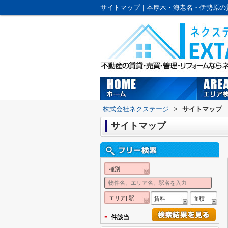
サイトマップ｜本厚木・海老名・伊勢原の
株式会社ネクステージ
>
サイトマップ
サイトマップ
種別
エリア| 駅
賃料
面積
-
件該当