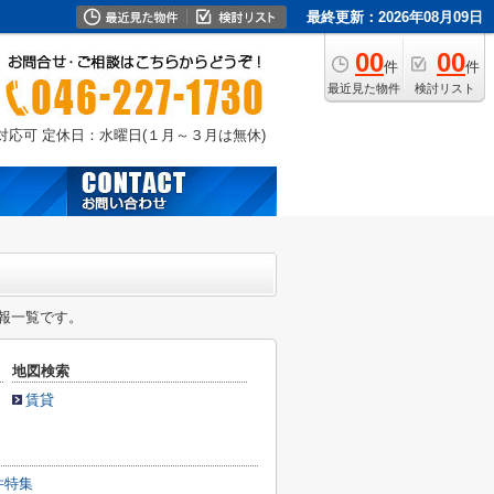
最終更新：2026年08月09日
00
00
件
件
最近見た物件
検討リスト
外対応可
定休日：水曜日(１月～３月は無休)
報一覧です。
地図検索
賃貸
件特集