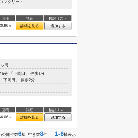
コンクリート
面積
詳細
検討リスト
30.96㎡
詳細を見る
追加する
１６号
ス6分 「下岡田」 停歩1分
 「下岡田」 停歩2分
面積
詳細
検討リスト
46.06㎡
詳細を見る
追加する
6
8
1-6
当公開件数
棟 空き数
件
棟表示