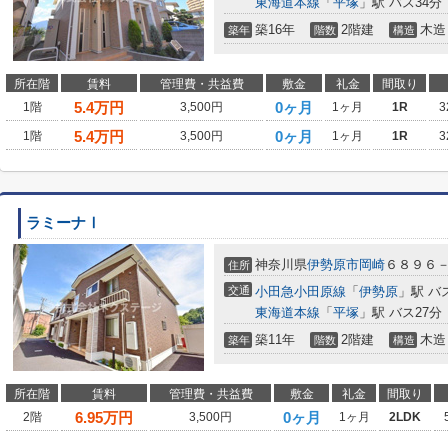
東海道本線
「
平塚
」駅 バス34分
築16年
2階建
木造
築年
階数
構造
所在階
賃料
管理費・共益費
敷金
礼金
間取り
5.4
万円
0ヶ月
1階
3,500円
1ヶ月
1R
3
5.4
万円
0ヶ月
1階
3,500円
1ヶ月
1R
3
ラミーナⅠ
神奈川県
伊勢原市
岡崎
６８９６
住所
交通
小田急小田原線
「
伊勢原
」駅 バ
東海道本線
「
平塚
」駅 バス27分
築11年
2階建
木造
築年
階数
構造
所在階
賃料
管理費・共益費
敷金
礼金
間取り
6.95
万円
0ヶ月
2階
3,500円
1ヶ月
2LDK