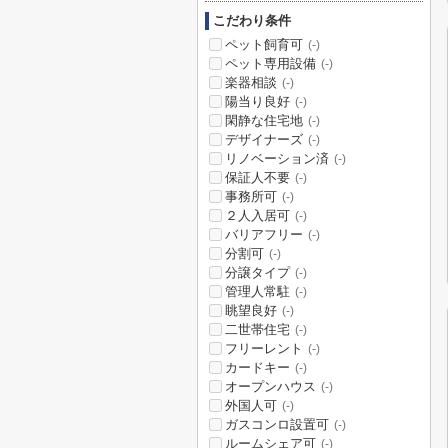
こだわり条件
ペット飼育可
(-)
ペット専用設備
(-)
楽器相談
(-)
陽当り良好
(-)
閑静な住宅地
(-)
デザイナーズ
(-)
リノベーション済
(-)
保証人不要
(-)
事務所可
(-)
２人入居可
(-)
バリアフリー
(-)
分割可
(-)
分譲タイプ
(-)
管理人常駐
(-)
眺望良好
(-)
二世帯住宅
(-)
フリーレント
(-)
カードキー
(-)
オープンハウス
(-)
外国人可
(-)
ガスコンロ設置可
(-)
ルームシェア可
(-)