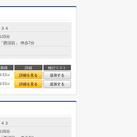
－３４
歩15分
 「西沼目」 停歩7分
面積
詳細
検討リスト
9.53㎡
詳細を見る
追加する
9.53㎡
詳細を見る
追加する
－４２
歩16分