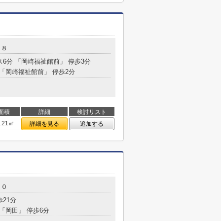
－８
ス6分 「岡崎福祉館前」 停歩3分
 「岡崎福祉館前」 停歩2分
面積
詳細
検討リスト
7.21㎡
詳細を見る
追加する
２０
歩21分
 「岡田」 停歩6分