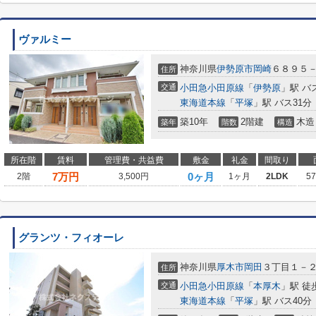
ヴァルミー
神奈川県
伊勢原市
岡崎
６８９５
住所
交通
小田急小田原線
「
伊勢原
」駅 バ
東海道本線
「
平塚
」駅 バス31分
築10年
2階建
木造
築年
階数
構造
所在階
賃料
管理費・共益費
敷金
礼金
間取り
7
万円
0ヶ月
2階
3,500円
1ヶ月
2LDK
5
グランツ・フィオーレ
神奈川県
厚木市
岡田
３丁目１－
住所
交通
小田急小田原線
「
本厚木
」駅 徒
東海道本線
「
平塚
」駅 バス40分