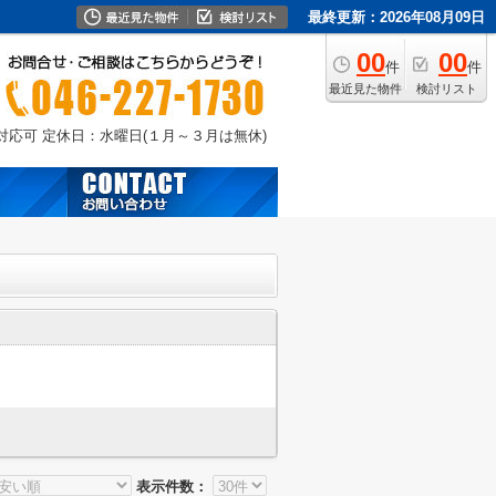
最終更新：2026年08月09日
00
00
件
件
最近見た物件
検討リスト
外対応可
定休日：水曜日(１月～３月は無休)
表示件数：