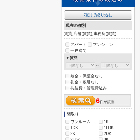
種別で絞り込む
現在の種別
賃貸,店舗(賃貸),事務所(賃貸)
アパート
マンション
一戸建て
▼賃料
～
敷金・保証金なし
礼金・敷引なし
共益費・管理費込み
6
件が該当
間取り
ワンルーム
1K
1DK
1LDK
2K
2DK
2LDK
3K