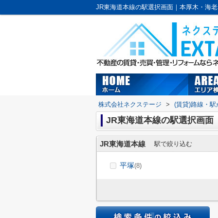
株式会社ネクステージ
>
(賃貸)路線・
JR東海道本線の駅選択画面
JR東海道本線
駅で絞り込む
平塚
(8)