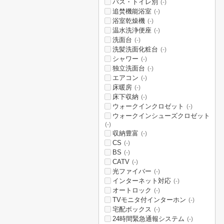
バス・トイレ別
(-)
追焚機能浴室
(-)
浴室乾燥機
(-)
温水洗浄便座
(-)
洗面台
(-)
洗髪洗面化粧台
(-)
シャワー
(-)
独立洗面台
(-)
エアコン
(-)
床暖房
(-)
床下収納
(-)
ウォークインクロゼット
(-)
ウォークインシューズクロゼット
(-)
収納豊富
(-)
CS
(-)
BS
(-)
CATV
(-)
光ファイバー
(-)
インターネット対応
(-)
オートロック
(-)
TVモニタ付インターホン
(-)
宅配ボックス
(-)
24時間緊急通報システム
(-)