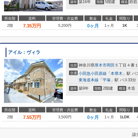
築16年
5階建
鉄筋
築年
階数
構造
所在階
賃料
管理費・共益費
敷金
礼金
間取り
7.35
万円
0ヶ月
2階
5,200円
1ヶ月
1K
アイル：ヴィラ
神奈川県
厚木市
岡田
５丁目４番
住所
交通
小田急小田原線
「
本厚木
」駅 バ
東海道本線
「
平塚
」駅 バス33分
築9年
2階建
木造
築年
階数
構造
所在階
賃料
管理費・共益費
敷金
礼金
間取り
7.55
万円
0ヶ月
2階
3,500円
1ヶ月
1LDK
該