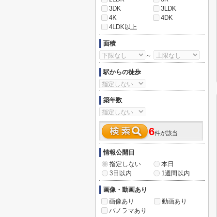
3DK
3LDK
4K
4DK
4LDK以上
面積
～
駅からの徒歩
築年数
6
件が該当
情報公開日
指定しない
本日
3日以内
1週間以内
画像・動画あり
画像あり
動画あり
パノラマあり