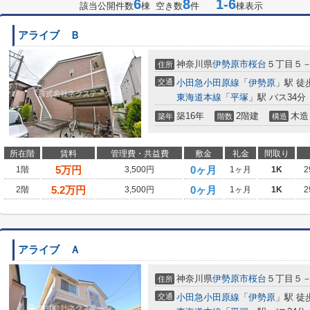
6
8
1-6
該当公開件数
棟 空き数
件
棟表示
アライブ Ｂ
神奈川県
伊勢原市
桜台
５丁目５
住所
交通
小田急小田原線
「
伊勢原
」駅 徒
東海道本線
「
平塚
」駅 バス34分
築16年
2階建
木造
築年
階数
構造
所在階
賃料
管理費・共益費
敷金
礼金
間取り
5
万円
0ヶ月
1階
3,500円
1ヶ月
1K
2
5.2
万円
0ヶ月
2階
3,500円
1ヶ月
1K
2
アライブ Ａ
神奈川県
伊勢原市
桜台
５丁目５
住所
交通
小田急小田原線
「
伊勢原
」駅 徒