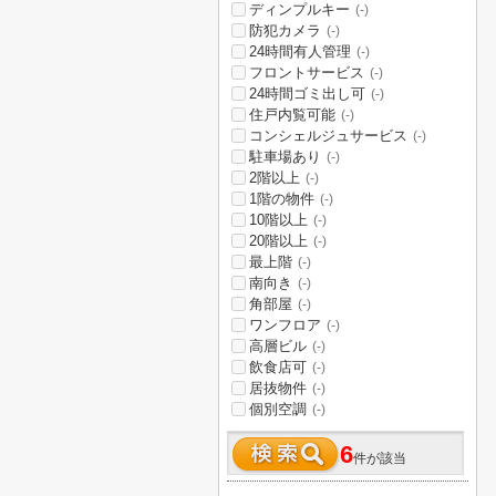
ディンプルキー
(-)
防犯カメラ
(-)
24時間有人管理
(-)
フロントサービス
(-)
24時間ゴミ出し可
(-)
住戸内覧可能
(-)
コンシェルジュサービス
(-)
駐車場あり
(-)
2階以上
(-)
1階の物件
(-)
10階以上
(-)
20階以上
(-)
最上階
(-)
南向き
(-)
角部屋
(-)
ワンフロア
(-)
高層ビル
(-)
飲食店可
(-)
居抜物件
(-)
個別空調
(-)
6
件が該当