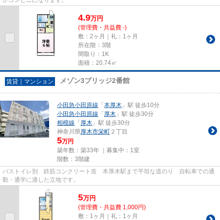
4.9
万
円
(管理費・共益費 -)
敷：2ヶ月｜礼：1ヶ月
所在階：3階
間取り：1K
面積：20.74㎡
メゾン3ブリッジ2番館
賃貸｜マンション
小田急小田原線
「
本厚木
」駅 徒歩10分
小田急小田原線
「
厚木
」駅 徒歩30分
相模線
「
厚木
」駅 徒歩30分
神奈川県
厚木市
栄町
２丁目
5
万円
築年数：築33年 ｜募集中：
1室
階数：3階建
バストイレ別 鉄筋コンクリート造 本厚木駅まで平坦な道のり 自転車での通
勤・通学に適した立地です。
5
万
円
(管理費・共益費 1,000円)
敷：1ヶ月｜礼：1ヶ月