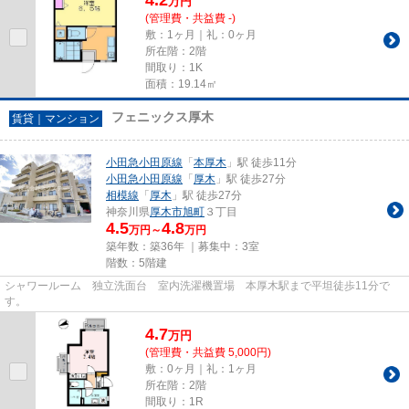
万
円
(管理費・共益費 -)
敷：1ヶ月｜礼：0ヶ月
所在階：2階
間取り：1K
面積：19.14㎡
フェニックス厚木
賃貸｜マンション
小田急小田原線
「
本厚木
」駅 徒歩11分
小田急小田原線
「
厚木
」駅 徒歩27分
相模線
「
厚木
」駅 徒歩27分
神奈川県
厚木市
旭町
３丁目
4.5
4.8
万円～
万円
築年数：築36年 ｜募集中：
3室
階数：5階建
シャワールーム 独立洗面台 室内洗濯機置場 本厚木駅まで平坦徒歩11分で
す。
4.7
万
円
(管理費・共益費 5,000円)
敷：0ヶ月｜礼：1ヶ月
所在階：2階
間取り：1R