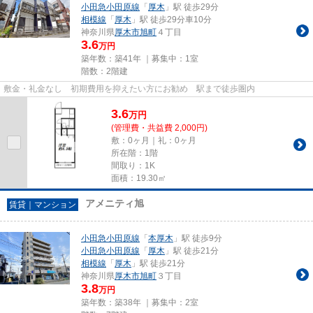
小田急小田原線
「
厚木
」駅 徒歩29分
相模線
「
厚木
」駅 徒歩29分車10分
神奈川県
厚木市
旭町
４丁目
3.6
万円
築年数：築41年 ｜募集中：
1室
階数：2階建
敷金・礼金なし 初期費用を抑えたい方にお勧め 駅まで徒歩圏内
3.6
万
円
(管理費・共益費 2,000円)
敷：0ヶ月｜礼：0ヶ月
所在階：1階
間取り：1K
面積：19.30㎡
アメニティ旭
賃貸｜マンション
小田急小田原線
「
本厚木
」駅 徒歩9分
小田急小田原線
「
厚木
」駅 徒歩21分
相模線
「
厚木
」駅 徒歩21分
神奈川県
厚木市
旭町
３丁目
3.8
万円
築年数：築38年 ｜募集中：
2室