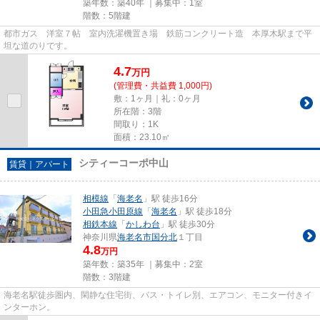
築年数：築40年 ｜募集中：
1室
階数：5階建
都市ガス 洋室７帖 室内洗濯機置き場 鉄筋コンクリート造 本厚木駅まで平
坦な道のりです。
4.7
万
円
(管理費・共益費 1,000円)
敷：1ヶ月｜礼：0ヶ月
所在階：3階
間取り：1K
面積：23.10㎡
シティーコーポ中山
賃貸｜アパート
相模線
「
海老名
」駅 徒歩16分
小田急小田原線
「
海老名
」駅 徒歩18分
相鉄本線
「
かしわ台
」駅 徒歩30分
神奈川県
海老名市
国分北
１丁目
4.8
万円
築年数：築35年 ｜募集中：
2室
階数：3階建
海老名駅徒歩圏内、閑静な住宅街、バス・トイレ別、エアコン、モニター付きイ
ンターホン。