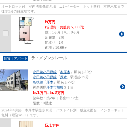
オートロック付 室内洗濯機置き場 エレベーター ネット無料 本厚木駅まで
徒歩2分の好立地です。
5
万
円
(管理費・共益費 5,000円)
敷：1ヶ月｜礼：0ヶ月
所在階：2階
間取り：1R
面積：16.69㎡
ラ・メゾンクレール
賃貸｜アパート
小田急小田原線
「
本厚木
」駅 徒歩10分
小田急小田原線
「
厚木
」駅 徒歩29分
相模線
「
厚木
」駅 徒歩29分
神奈川県
厚木市
旭町
２丁目
5.1
5.2
万円～
万円
築年数：築2年 ｜募集中：
2室
階数：3階建
2024年4月築 本厚木駅徒歩10分 バストイレ別 独立洗面台 インターネット
無料（埋込Wi-Fi）です。
5.1
万
円