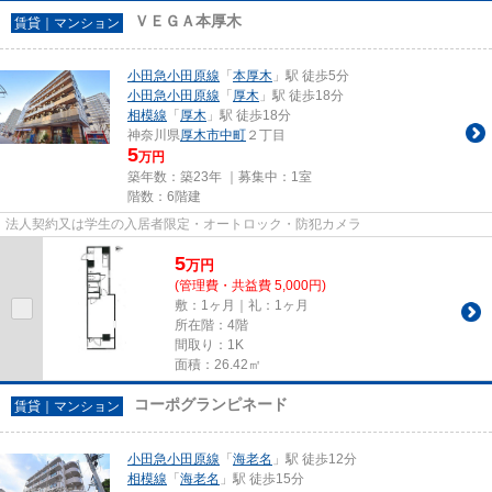
ＶＥＧＡ本厚木
賃貸｜マンション
小田急小田原線
「
本厚木
」駅 徒歩5分
小田急小田原線
「
厚木
」駅 徒歩18分
相模線
「
厚木
」駅 徒歩18分
神奈川県
厚木市
中町
２丁目
5
万円
築年数：築23年 ｜募集中：
1室
階数：6階建
法人契約又は学生の入居者限定・オートロック・防犯カメラ
5
万
円
(管理費・共益費 5,000円)
敷：1ヶ月｜礼：1ヶ月
所在階：4階
間取り：1K
面積：26.42㎡
コーポグランピネード
賃貸｜マンション
小田急小田原線
「
海老名
」駅 徒歩12分
相模線
「
海老名
」駅 徒歩15分