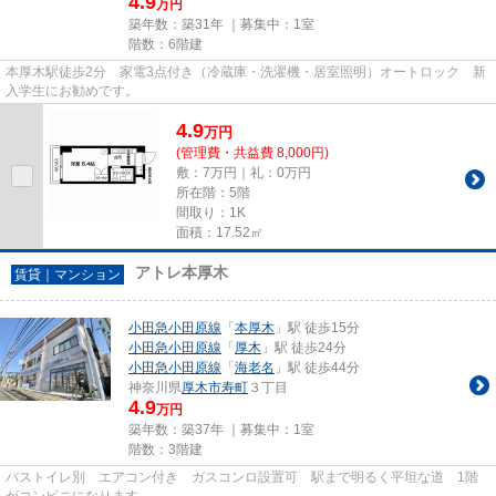
4.9
万円
築年数：築31年 ｜募集中：
1室
階数：6階建
本厚木駅徒歩2分 家電3点付き（冷蔵庫・洗濯機・居室照明）オートロック 新
入学生にお勧めです。
4.9
万
円
(管理費・共益費 8,000円)
敷：7万円｜礼：0万円
所在階：5階
間取り：1K
面積：17.52㎡
アトレ本厚木
賃貸｜マンション
小田急小田原線
「
本厚木
」駅 徒歩15分
小田急小田原線
「
厚木
」駅 徒歩24分
小田急小田原線
「
海老名
」駅 徒歩44分
神奈川県
厚木市
寿町
３丁目
4.9
万円
築年数：築37年 ｜募集中：
1室
階数：3階建
バストイレ別 エアコン付き ガスコンロ設置可 駅まで明るく平坦な道 1階
がコンビニになります。