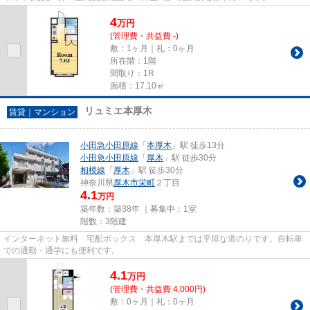
4
万
円
(管理費・共益費 -)
敷：1ヶ月｜礼：0ヶ月
所在階：1階
間取り：1R
面積：17.10㎡
リュミエ本厚木
賃貸｜マンション
小田急小田原線
「
本厚木
」駅 徒歩13分
小田急小田原線
「
厚木
」駅 徒歩30分
相模線
「
厚木
」駅 徒歩30分
神奈川県
厚木市
栄町
２丁目
4.1
万円
築年数：築38年 ｜募集中：
1室
階数：3階建
インターネット無料 宅配ボックス 本厚木駅までは平坦な道のりです。自転車
での通勤・通学にも便利です。
4.1
万
円
(管理費・共益費 4,000円)
敷：0ヶ月｜礼：0ヶ月