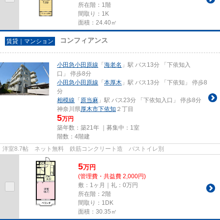
所在階：1階
間取り：1K
面積：24.40㎡
コンフィアンス
賃貸｜マンション
小田急小田原線
「
海老名
」駅 バス13分 「下依知入
口」 停歩8分
小田急小田原線
「
本厚木
」駅 バス13分 「下依知」 停歩8
分
相模線
「
原当麻
」駅 バス23分 「下依知入口」 停歩8分
神奈川県
厚木市
下依知
２丁目
5
万円
築年数：築21年 ｜募集中：
1室
階数：4階建
洋室8.7帖 ネット無料 鉄筋コンクリート造 バストイレ別
5
万
円
(管理費・共益費 2,000円)
敷：1ヶ月｜礼：0万円
所在階：2階
間取り：1DK
面積：30.35㎡