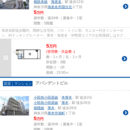
相鉄本線
「
海老名
」駅 徒歩12分
神奈川県
海老名市
国分北
２丁目
5
万円
築年数：築34年 ｜募集中：
1室
階数：5階建
海老名駅徒歩圏内、閑静な住宅街、バス・トイレ別、モニター付きインターホ
ン、IHクッキングヒーター。厚木・海老名・伊勢原エリアのお部屋探しはネクス
テージにおまかせください。
5
万
円
(管理費・共益費 -)
敷：1ヶ月｜礼：1ヶ月
所在階：3階
間取り：1R
面積：23.00㎡
アバンデントビル
賃貸｜マンション
小田急小田原線
「
本厚木
」駅 徒歩2分
小田急小田原線
「
厚木
」駅 徒歩26分
相模線
「
厚木
」駅 徒歩26分
神奈川県
厚木市
旭町
１丁目
5
万円
築年数：築30年 ｜募集中：
1室
階数：5階建