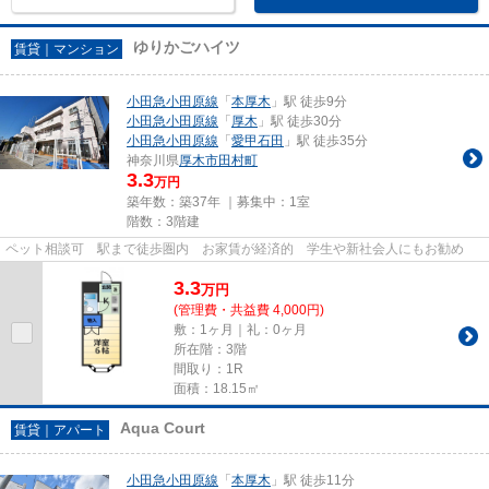
ゆりかごハイツ
賃貸｜マンション
小田急小田原線
「
本厚木
」駅 徒歩9分
小田急小田原線
「
厚木
」駅 徒歩30分
小田急小田原線
「
愛甲石田
」駅 徒歩35分
神奈川県
厚木市
田村町
3.3
万円
築年数：築37年 ｜募集中：
1室
階数：3階建
ペット相談可 駅まで徒歩圏内 お家賃が経済的 学生や新社会人にもお勧め
3.3
万
円
(管理費・共益費 4,000円)
敷：1ヶ月｜礼：0ヶ月
所在階：3階
間取り：1R
面積：18.15㎡
Aqua Court
賃貸｜アパート
小田急小田原線
「
本厚木
」駅 徒歩11分