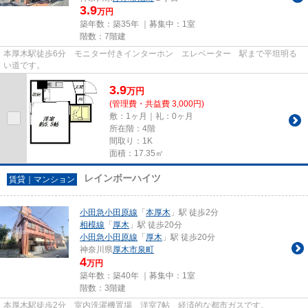
3.9
万円
築年数：築35年 ｜募集中：
1室
階数：7階建
本厚木駅徒歩6分 モニター付きインターホン エレベーター 駅まで平坦明る
い道です。
3.9
万
円
(管理費・共益費 3,000円)
敷：1ヶ月｜礼：0ヶ月
所在階：4階
間取り：1K
面積：17.35㎡
レインボーハイツ
賃貸｜マンション
小田急小田原線
「
本厚木
」駅 徒歩2分
相模線
「
厚木
」駅 徒歩20分
小田急小田原線
「
厚木
」駅 徒歩20分
神奈川県
厚木市
泉町
4
万円
築年数：築40年 ｜募集中：
1室
階数：3階建
本厚木駅徒歩2分 室内洗濯機置場 洋室7帖 経済的な都市ガスです。