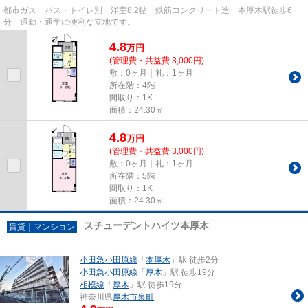
都市ガス バス・トイレ別 洋室8.2帖 鉄筋コンクリート造 本厚木駅徒歩6
分 通勤・通学に便利な立地です。
4.8
万
円
(管理費・共益費 3,000円)
敷：0ヶ月｜礼：1ヶ月
所在階：4階
間取り：1K
面積：24.30㎡
4.8
万
円
(管理費・共益費 3,000円)
敷：0ヶ月｜礼：1ヶ月
所在階：5階
間取り：1K
面積：24.30㎡
スチューデントハイツ本厚木
賃貸｜マンション
小田急小田原線
「
本厚木
」駅 徒歩2分
小田急小田原線
「
厚木
」駅 徒歩19分
相模線
「
厚木
」駅 徒歩19分
神奈川県
厚木市
泉町