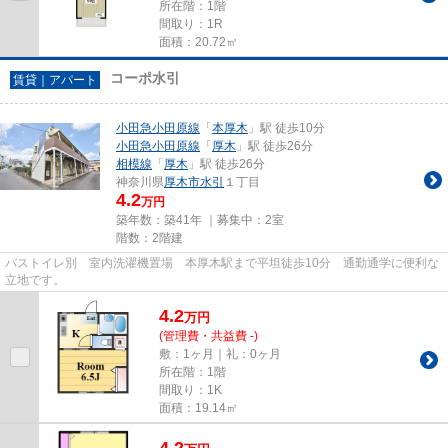
所在階：1階
間取り：1R
面積：20.72㎡
コーポ水引
賃貸｜アパート
小田急小田原線
「
本厚木
」駅 徒歩10分
小田急小田原線
「
厚木
」駅 徒歩26分
相模線
「
厚木
」駅 徒歩26分
神奈川県
厚木市
水引
１丁目
4.2
万円
築年数：築41年 ｜募集中：
2室
階数：2階建
バストイレ別 室内洗濯機置場 本厚木駅まで平坦徒歩10分 通勤通学に便利な
立地です。
4.2
万
円
(管理費・共益費 -)
敷：1ヶ月｜礼：0ヶ月
所在階：1階
間取り：1K
面積：19.14㎡
4.2