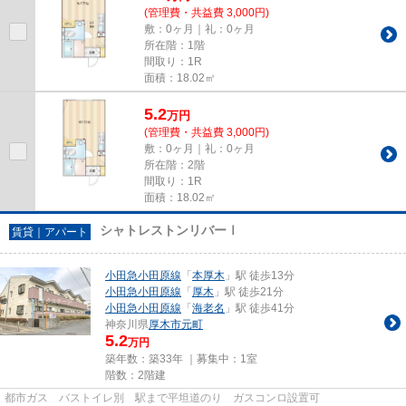
(管理費・共益費 3,000円)
敷：0ヶ月｜礼：0ヶ月
所在階：1階
間取り：1R
面積：18.02㎡
5.2
万
円
(管理費・共益費 3,000円)
敷：0ヶ月｜礼：0ヶ月
所在階：2階
間取り：1R
面積：18.02㎡
シャトレストンリバーⅠ
賃貸｜アパート
小田急小田原線
「
本厚木
」駅 徒歩13分
小田急小田原線
「
厚木
」駅 徒歩21分
小田急小田原線
「
海老名
」駅 徒歩41分
神奈川県
厚木市
元町
5.2
万円
築年数：築33年 ｜募集中：
1室
階数：2階建
都市ガス バストイレ別 駅まで平坦道のり ガスコンロ設置可