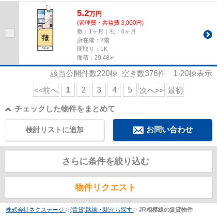
5.2
万
円
(管理費・共益費 3,000円)
敷：1ヶ月｜礼：0ヶ月
所在階：2階
間取り：1K
面積：20.48㎡
該当公開件数
220
棟 空き数
376
件
1-20
棟表示
1
2
3
4
5
<<前へ
次へ>>
最初
チェックした物件をまとめて
検討リストに追加
お問い合わせ
さらに条件を絞り込む
物件リクエスト
株式会社ネクステージ
>
(賃貸)路線・駅から探す
>
JR相模線の賃貸物件