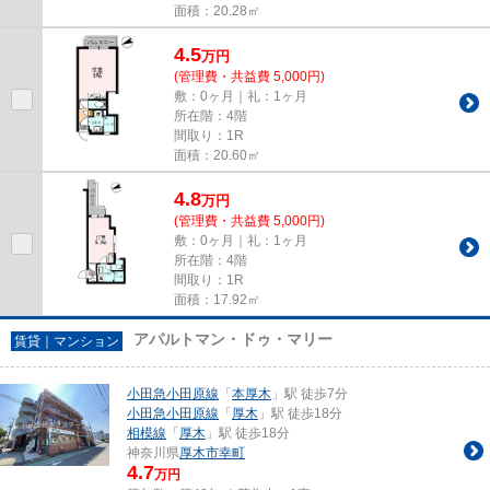
面積：20.28㎡
4.5
万
円
(管理費・共益費 5,000円)
敷：0ヶ月｜礼：1ヶ月
所在階：4階
間取り：1R
面積：20.60㎡
4.8
万
円
(管理費・共益費 5,000円)
敷：0ヶ月｜礼：1ヶ月
所在階：4階
間取り：1R
面積：17.92㎡
アパルトマン・ドゥ・マリー
賃貸｜マンション
小田急小田原線
「
本厚木
」駅 徒歩7分
小田急小田原線
「
厚木
」駅 徒歩18分
相模線
「
厚木
」駅 徒歩18分
神奈川県
厚木市
幸町
4.7
万円