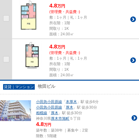
4.8
万
円
(管理費・共益費 -)
敷：1ヶ月｜礼：1ヶ月
所在階：1階
間取り：1K
面積：24.00㎡
4.8
万
円
(管理費・共益費 -)
敷：1ヶ月｜礼：1ヶ月
所在階：1階
間取り：1K
面積：24.00㎡
牧田ビル
賃貸｜マンション
小田急小田原線
「
本厚木
」駅 徒歩6分
小田急小田原線
「
厚木
」駅 徒歩30分
相模線
「
厚木
」駅 徒歩30分
神奈川県
厚木市
旭町
５丁目
4.8
万円
築年数：築38年 ｜募集中：
2室
階数：5階建