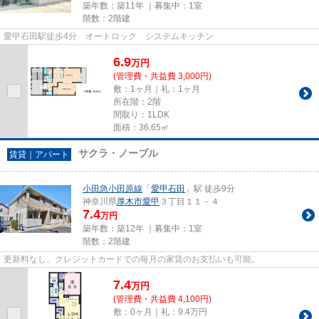
築年数：築11年 ｜募集中：
1室
階数：2階建
愛甲石田駅徒歩4分 オートロック システムキッチン
6.9
万
円
(管理費・共益費 3,000円)
敷：1ヶ月｜礼：1ヶ月
所在階：2階
間取り：1LDK
面積：36.65㎡
サクラ・ノーブル
賃貸｜アパート
小田急小田原線
「
愛甲石田
」駅 徒歩9分
神奈川県
厚木市
愛甲
３丁目１１－４
7.4
万円
築年数：築12年 ｜募集中：
1室
階数：2階建
更新料なし。クレジットカードでの毎月の家賃のお支払いも可能。
7.4
万
円
(管理費・共益費 4,100円)
敷：0ヶ月｜礼：9.4万円