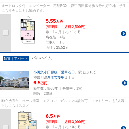
オートロック付 エレベーター 宅配BOX 愛甲石田駅徒歩３分の好立地 学生
にも社会人にもお勧めです。
5.55
万
円
(管理費・共益費 2,500円)
敷：1ヶ月｜礼：1ヶ月
所在階：4階
間取り：1K
面積：25.52㎡
パルハイム
賃貸｜アパート
小田急小田原線
「
愛甲石田
」駅 徒歩10分
神奈川県
厚木市
愛甲
１丁目
6.5
万円
築年数：築33年 ｜募集中：
1室
階数：2階建
独立洗面台 オール洋室 エアコン ガスコンロ設置可 ファミリーにも2人暮
らしにもオススメ
6.5
万
円
(管理費・共益費 3,000円)
敷：1ヶ月｜礼：0ヶ月