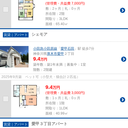
(管理費・共益費 7,000円)
敷：2ヶ月｜礼：0ヶ月
所在階：2階
間取り：3LDK
面積：65.40㎡
シェモア
賃貸｜アパート
小田急小田原線
「
愛甲石田
」駅 徒歩7分
神奈川県
厚木市
愛甲
２丁目
9.4
万円
築年数：築1年未満 ｜募集中：
1室
階数：2階建
2025年9月築 ペット可（小型犬・猫合計２匹迄）
9.4
万
円
(管理費・共益費 3,000円)
敷：1ヶ月｜礼：0ヶ月
所在階：1階
間取り：1LDK
面積：40.99㎡
愛甲３丁目アパート
賃貸｜アパート