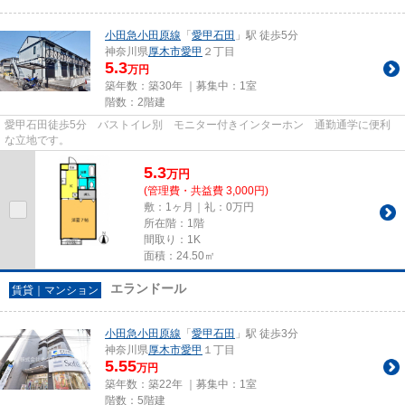
小田急小田原線
「
愛甲石田
」駅 徒歩5分
神奈川県
厚木市
愛甲
２丁目
5.3
万円
築年数：築30年 ｜募集中：
1室
階数：2階建
愛甲石田徒歩5分 バストイレ別 モニター付きインターホン 通勤通学に便利
な立地です。
5.3
万
円
(管理費・共益費 3,000円)
敷：1ヶ月｜礼：0万円
所在階：1階
間取り：1K
面積：24.50㎡
エランドール
賃貸｜マンション
小田急小田原線
「
愛甲石田
」駅 徒歩3分
神奈川県
厚木市
愛甲
１丁目
5.55
万円
築年数：築22年 ｜募集中：
1室
階数：5階建