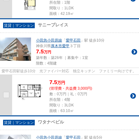
所在階：1階
間取り：1LDK
面積：42.19㎡
サニープレイス
賃貸｜マンション
小田急小田原線
「
愛甲石田
」駅 徒歩10分
神奈川県
厚木市
愛甲
３丁目
7.5
万円
築年数：築26年 ｜募集中：
1室
階数：4階建
愛甲石田駅徒歩10分 光ファイバー対応 独立キッチン ファミリー向けです。
7.5
万
円
(管理費・共益費 3,000円)
敷：0万円｜礼：0万円
所在階：4階
間取り：3LDK
面積：63.10㎡
ワタナベビル
賃貸｜マンション
小田急小田原線
「
愛甲石田
」駅 徒歩5分