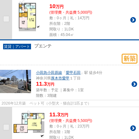
10
万
円
(管理費・共益費 5,000円)
敷：0ヶ月｜礼：14万円
所在階：2階
間取り：1LDK
面積：45.04㎡
プエンテ
賃貸｜アパート
小田急小田原線
「
愛甲石田
」駅 徒歩4分
神奈川県
厚木市
愛甲
１丁目
11.3
万円
築年数：予定 ｜募集中：
1室
階数：3階建
2026年12月築 ペット可（小型犬・猫合計1匹まで）
11.3
万
円
(管理費・共益費 5,500円)
敷：0ヶ月｜礼：23万円
所在階：1階
間取り：1LDK