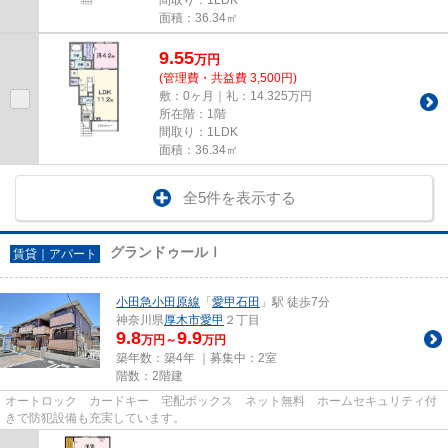
面積：36.34㎡
9.55
万
円
(管理費・共益費 3,500円)
敷：0ヶ月｜礼：14.325万円
所在階：1階
間取り：1LDK
面積：36.34㎡
全5件を表示する
グランドゥールⅠ
賃貸｜アパート
小田急小田原線
「
愛甲石田
」駅 徒歩7分
神奈川県
厚木市
愛甲
２丁目
9.8
9.9
万円～
万円
築年数：築4年 ｜募集中：
2室
階数：2階建
オートロック カードキー 宅配ボックス ネット無料 ホームセキュリティ付
きで防犯設備も充実しています。