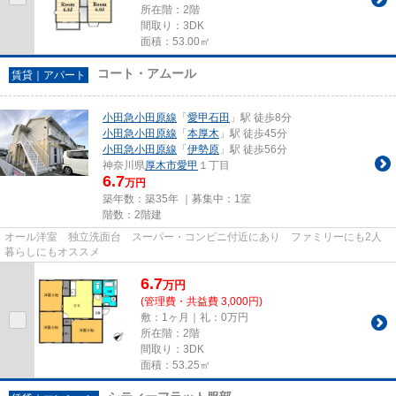
所在階：2階
間取り：3DK
面積：53.00㎡
コート・アムール
賃貸｜アパート
小田急小田原線
「
愛甲石田
」駅 徒歩8分
小田急小田原線
「
本厚木
」駅 徒歩45分
小田急小田原線
「
伊勢原
」駅 徒歩56分
神奈川県
厚木市
愛甲
１丁目
6.7
万円
築年数：築35年 ｜募集中：
1室
階数：2階建
オール洋室 独立洗面台 スーパー・コンビニ付近にあり ファミリーにも2人
暮らしにもオススメ
6.7
万
円
(管理費・共益費 3,000円)
敷：1ヶ月｜礼：0万円
所在階：2階
間取り：3DK
面積：53.25㎡