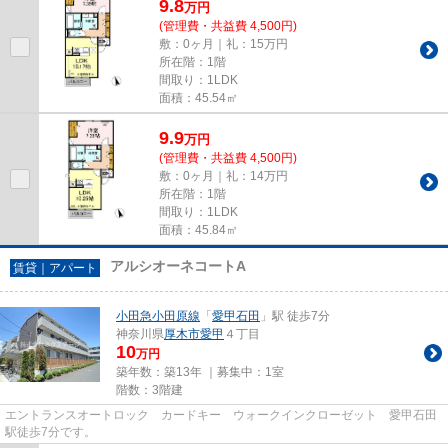
9.8
万
円
(管理費・共益費 4,500円)
敷：0ヶ月｜礼：15万円
所在階：1階
間取り：1LDK
面積：45.54㎡
9.9
万
円
(管理費・共益費 4,500円)
敷：0ヶ月｜礼：14万円
所在階：1階
間取り：1LDK
面積：45.84㎡
アルシオーネコートA
賃貸｜アパート
小田急小田原線
「
愛甲石田
」駅 徒歩7分
神奈川県
厚木市
愛甲
４丁目
10
万円
築年数：築13年 ｜募集中：
1室
階数：3階建
エントランスオートロック カードキー ウォークインクローゼット 愛甲石田
駅徒歩7分です。