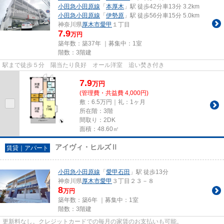
小田急小田原線
「
本厚木
」駅 徒歩42分車13分 3.2km
小田急小田原線
「
伊勢原
」駅 徒歩56分車15分 5.0km
神奈川県
厚木市
愛甲
１丁目
7.9
万円
築年数：築37年 ｜募集中：
1室
階数：3階建
駅まで徒歩５分 陽当たり良好 オール洋室 追い焚き付き
7.9
万
円
(管理費・共益費 4,000円)
敷：6.5万円｜礼：1ヶ月
所在階：3階
間取り：2DK
面積：48.60㎡
アイヴィ・ヒルズⅡ
賃貸｜アパート
小田急小田原線
「
愛甲石田
」駅 徒歩13分
神奈川県
厚木市
愛甲
３丁目２３－８
8
万円
築年数：築6年 ｜募集中：
1室
階数：3階建
更新料なし。クレジットカードでの毎月の家賃のお支払いも可能。