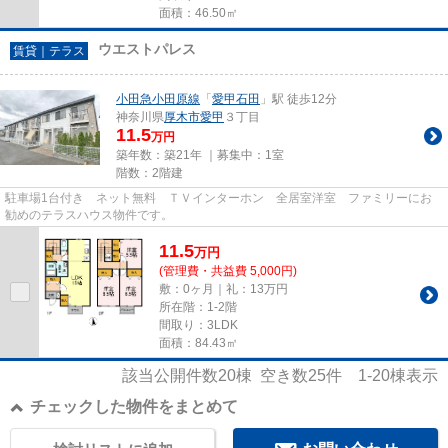
面積：46.50㎡
ウエストパレス
賃貸｜テラス
小田急小田原線
「
愛甲石田
」駅 徒歩12分
神奈川県
厚木市
愛甲
３丁目
11.5
万円
築年数：築21年 ｜募集中：
1室
階数：2階建
駐車場1台付き ネット無料 ＴＶインターホン 全居室洋室 ファミリーにお
勧めのテラスハウス物件です。
11.5
万
円
(管理費・共益費 5,000円)
敷：0ヶ月｜礼：13万円
所在階：1-2階
間取り：3LDK
面積：84.43㎡
該当公開件数
20
棟 空き数
25
件
1-20
棟表示
チェックした物件をまとめて