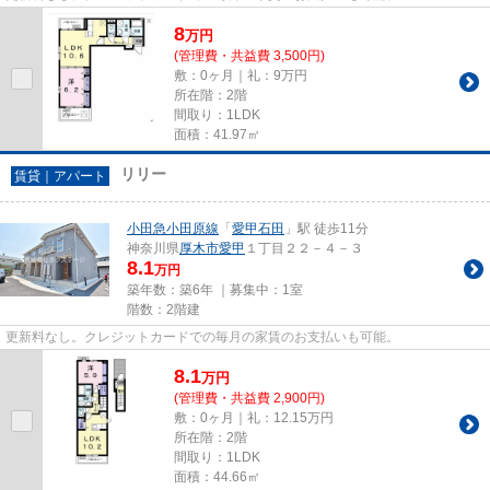
8
万
円
(管理費・共益費 3,500円)
敷：0ヶ月｜礼：9万円
所在階：2階
間取り：1LDK
面積：41.97㎡
リリー
賃貸｜アパート
小田急小田原線
「
愛甲石田
」駅 徒歩11分
神奈川県
厚木市
愛甲
１丁目２２－４－３
8.1
万円
築年数：築6年 ｜募集中：
1室
階数：2階建
更新料なし。クレジットカードでの毎月の家賃のお支払いも可能。
8.1
万
円
(管理費・共益費 2,900円)
敷：0ヶ月｜礼：12.15万円
所在階：2階
間取り：1LDK
面積：44.66㎡