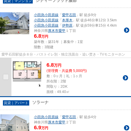
シティーフラット服部
賃貸｜マンション
小田急小田原線
「
愛甲石田
」駅 徒歩9分
小田急小田原線
「
本厚木
」駅 徒歩46分車12分 3.5km
小田急小田原線
「
伊勢原
」駅 徒歩59分車15分 4.4km
神奈川県
厚木市
愛甲
１丁目
6.8
万円
築年数：築31年 ｜募集中：
1室
階数：3階建
愛甲石田駅徒歩８分・バストイレ別・独立洗面台・追い焚き・TVモニターホン
6.8
万
円
(管理費・共益費 5,000円)
敷：0ヶ月｜礼：1ヶ月
所在階：2階
間取り：2DK
面積：49.40㎡
ソラーナ
賃貸｜アパート
小田急小田原線
「
愛甲石田
」駅 徒歩4分
神奈川県
厚木市
愛甲
２丁目
6.9
万円