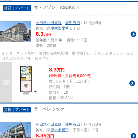
マ・メゾン ASUKAⅢ
賃貸｜アパート
小田急小田原線
「
愛甲石田
」駅 徒歩5分
神奈川県
厚木市
愛甲
１丁目
8.3
万円
築年数：築10年 ｜募集中：
1室
階数：2階建
インターネット無料・便利な浴室乾燥機・室内物干し・システムキッチン（2口
ガスコンログリル）付きです。
8.3
万
円
(管理費・共益費 6,000円)
敷：0ヶ月｜礼：12万円
所在階：2階
間取り：1K
面積：30.03㎡
ラ ベレッツァ
賃貸｜アパート
小田急小田原線
「
愛甲石田
」駅 徒歩3分
神奈川県
厚木市
愛甲
１丁目６番２７号
8.35
万円