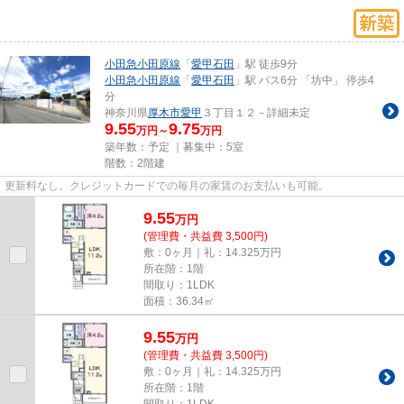
小田急小田原線
「
愛甲石田
」駅 徒歩9分
小田急小田原線
「
愛甲石田
」駅 バス6分 「坊中」 停歩4
分
神奈川県
厚木市
愛甲
３丁目１２－詳細未定
9.55
9.75
万円～
万円
築年数：予定 ｜募集中：
5室
階数：2階建
更新料なし。クレジットカードでの毎月の家賃のお支払いも可能。
9.55
万
円
(管理費・共益費 3,500円)
敷：0ヶ月｜礼：14.325万円
所在階：1階
間取り：1LDK
面積：36.34㎡
9.55
万
円
(管理費・共益費 3,500円)
敷：0ヶ月｜礼：14.325万円
所在階：1階
間取り：1LDK