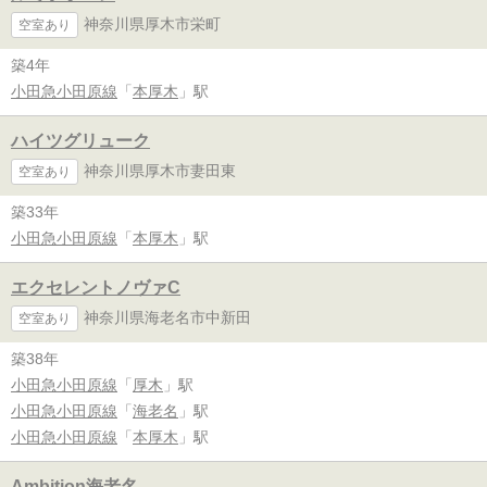
神奈川県厚木市栄町
空室あり
築4年
小田急小田原線
「
本厚木
」駅
ハイツグリューク
神奈川県厚木市妻田東
空室あり
築33年
小田急小田原線
「
本厚木
」駅
エクセレントノヴァC
神奈川県海老名市中新田
空室あり
築38年
小田急小田原線
「
厚木
」駅
小田急小田原線
「
海老名
」駅
小田急小田原線
「
本厚木
」駅
Ambition海老名