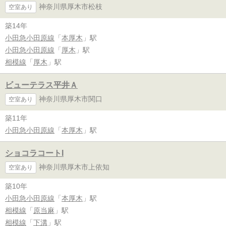
神奈川県厚木市松枝
空室あり
築14年
小田急小田原線
「
本厚木
」駅
小田急小田原線
「
厚木
」駅
相模線
「
厚木
」駅
ビューテラス平井Ａ
神奈川県厚木市関口
空室あり
築11年
小田急小田原線
「
本厚木
」駅
ショコラコートI
神奈川県厚木市上依知
空室あり
築10年
小田急小田原線
「
本厚木
」駅
相模線
「
原当麻
」駅
相模線
「
下溝
」駅