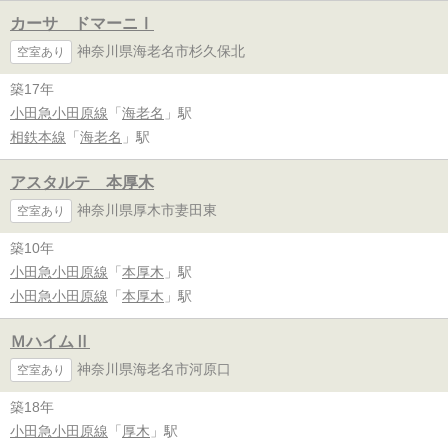
カーサ ドマーニⅠ
神奈川県海老名市杉久保北
空室あり
築17年
小田急小田原線
「
海老名
」駅
相鉄本線
「
海老名
」駅
アスタルテ 本厚木
神奈川県厚木市妻田東
空室あり
築10年
小田急小田原線
「
本厚木
」駅
小田急小田原線
「
本厚木
」駅
ＭハイムⅡ
神奈川県海老名市河原口
空室あり
築18年
小田急小田原線
「
厚木
」駅