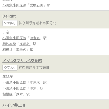
小田急小田原線
「
愛甲石田
」駅
Delight
神奈川県海老名市国分北
空室あり
予定
小田急小田原線
「
海老名
」駅
相鉄本線
「
海老名
」駅
相模線
「
海老名
」駅
メゾン3ブリッジ2番館
神奈川県厚木市栄町
空室あり
築33年
小田急小田原線
「
本厚木
」駅
小田急小田原線
「
厚木
」駅
相模線
「
厚木
」駅
ハイツ井上Ⅱ