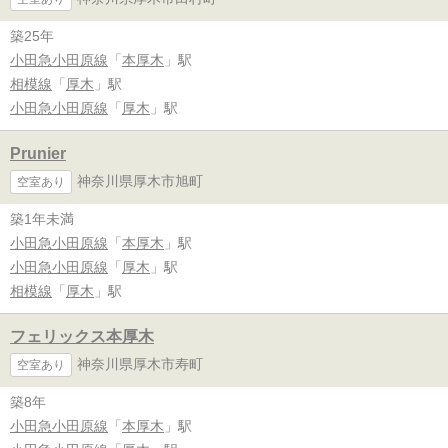
築25年
小田急小田原線
「
本厚木
」駅
相模線
「
厚木
」駅
小田急小田原線
「
厚木
」駅
Prunier
神奈川県厚木市旭町
空室あり
築1年未満
小田急小田原線
「
本厚木
」駅
小田急小田原線
「
厚木
」駅
相模線
「
厚木
」駅
フェリックス本厚木
神奈川県厚木市寿町
空室あり
築8年
小田急小田原線
「
本厚木
」駅