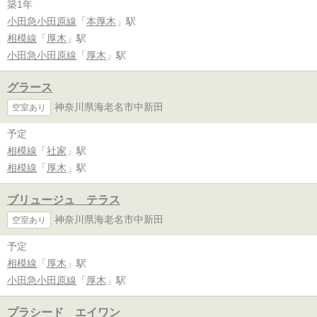
築1年
小田急小田原線
「
本厚木
」駅
相模線
「
厚木
」駅
小田急小田原線
「
厚木
」駅
グラース
神奈川県海老名市中新田
空室あり
予定
相模線
「
社家
」駅
相模線
「
厚木
」駅
ブリュージュ テラス
神奈川県海老名市中新田
空室あり
予定
相模線
「
厚木
」駅
小田急小田原線
「
厚木
」駅
プラシード エイワン