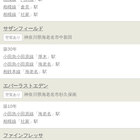
相模線
「
倉見
」駅
相模線
「
社家
」駅
サザンフィールド
神奈川県海老名市中新田
空室あり
築30年
小田急小田原線
「
厚木
」駅
小田急小田原線
「
海老名
」駅
相鉄本線
「
海老名
」駅
エバーラストエデン
神奈川県海老名市杉久保南
空室あり
築10年
小田急小田原線
「
海老名
」駅
相模線
「
社家
」駅
ファインフレッサ