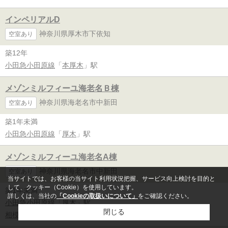
インペリアルD
神奈川県厚木市下依知
空室あり
築12年
小田急小田原線
「
本厚木
」駅
メゾンミルフィーユ海老名Ｂ棟
神奈川県海老名市中新田
空室あり
築1年未満
小田急小田原線
「
厚木
」駅
メゾンミルフィーユ海老名A棟
神奈川県海老名市中新田
空室あり
当サイトでは、お客様の当サイト利用状況把握、サービス向上検討を目的と
して、クッキー（Cookie）を使用しています。
築1年未満
詳しくは、当社の
「Cookieの取扱いについて」
をご確認ください。
小田急小田原線
「
厚木
」駅
閉じる
相模線
「
厚木
」駅