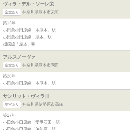
ヴィラ・デル・ソーレ栄
神奈川県厚木市栄町
空室あり
築13年
小田急小田原線
「
本厚木
」駅
小田急小田原線
「
厚木
」駅
相模線
「
厚木
」駅
アルスノーヴァ
神奈川県厚木市岡田
空室あり
築26年
小田急小田原線
「
本厚木
」駅
サンリット・ヴィラⅢ
神奈川県伊勢原市高森
空室あり
築17年
小田急小田原線
「
愛甲石田
」駅
小田急小田原線
「
伊勢原
」駅