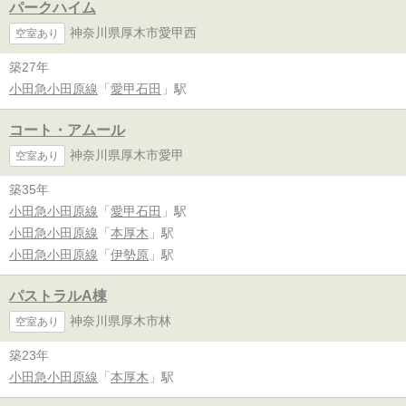
パークハイム
神奈川県厚木市愛甲西
空室あり
築27年
小田急小田原線
「
愛甲石田
」駅
コート・アムール
神奈川県厚木市愛甲
空室あり
築35年
小田急小田原線
「
愛甲石田
」駅
小田急小田原線
「
本厚木
」駅
小田急小田原線
「
伊勢原
」駅
パストラルA棟
神奈川県厚木市林
空室あり
築23年
小田急小田原線
「
本厚木
」駅