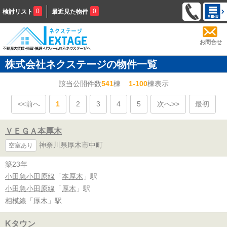
0
0
検討リスト
最近見た物件
お問合せ
株式会社ネクステージの物件一覧
該当公開件数
541
棟
1-100
棟表示
<<前へ
1
2
3
4
5
次へ>>
最初
ＶＥＧＡ本厚木
神奈川県厚木市中町
空室あり
築23年
小田急小田原線
「
本厚木
」駅
小田急小田原線
「
厚木
」駅
相模線
「
厚木
」駅
Kタウン