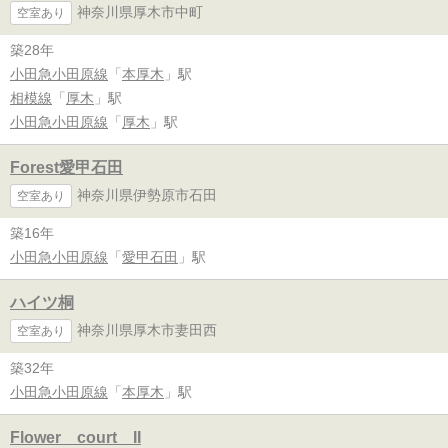
神奈川県厚木市中町
空室あり
築28年
小田急小田原線
「
本厚木
」駅
相模線
「
厚木
」駅
小田急小田原線
「
厚木
」駅
Forest愛甲石田
神奈川県伊勢原市石田
空室あり
築16年
小田急小田原線
「
愛甲石田
」駅
ハイツ桐
神奈川県厚木市妻田西
空室あり
築32年
小田急小田原線
「
本厚木
」駅
Flower court II