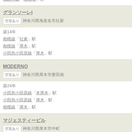
グランソーレI
神奈川県海老名市社家
空室あり
築14年
相模線
「
社家
」駅
相模線
「
厚木
」駅
小田急小田原線
「
厚木
」駅
MODERNO
神奈川県厚木市妻田南
空室あり
築24年
小田急小田原線
「
本厚木
」駅
小田急小田原線
「
厚木
」駅
相模線
「
厚木
」駅
マジェスティービル
神奈川県厚木市中町
空室あり