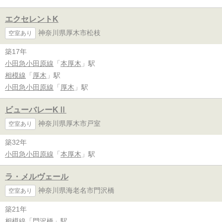
エクセレントK
神奈川県厚木市松枝
空室あり
築17年
小田急小田原線
「
本厚木
」駅
相模線
「
厚木
」駅
小田急小田原線
「
厚木
」駅
ビューバレーKⅡ
神奈川県厚木市戸室
空室あり
築32年
小田急小田原線
「
本厚木
」駅
ラ・メルヴェール
神奈川県海老名市門沢橋
空室あり
築21年
相模線
「
門沢橋
」駅