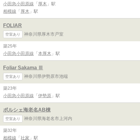
小田急小田原線
「
厚木
」駅
相模線
「
厚木
」駅
FOLIAR
神奈川県厚木市戸室
空室あり
築25年
小田急小田原線
「
本厚木
」駅
Foliar Sakama Ⅲ
神奈川県伊勢原市池端
空室あり
築23年
小田急小田原線
「
伊勢原
」駅
ポルシェ海老名AB棟
神奈川県海老名市上河内
空室あり
築32年
相模線
「
社家
」駅