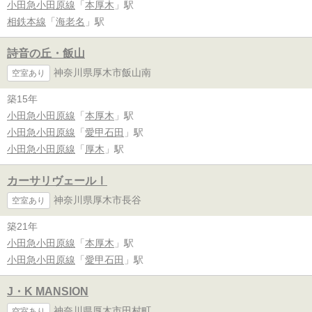
小田急小田原線
「
本厚木
」駅
相鉄本線
「
海老名
」駅
詩音の丘・飯山
神奈川県厚木市飯山南
空室あり
築15年
小田急小田原線
「
本厚木
」駅
小田急小田原線
「
愛甲石田
」駅
小田急小田原線
「
厚木
」駅
カーサリヴェールⅠ
神奈川県厚木市長谷
空室あり
築21年
小田急小田原線
「
本厚木
」駅
小田急小田原線
「
愛甲石田
」駅
J・K MANSION
神奈川県厚木市田村町
空室あり