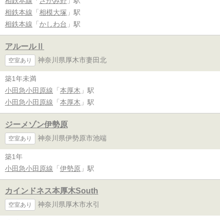
相鉄本線
「
さがみ野
」駅
相鉄本線
「
相模大塚
」駅
相鉄本線
「
かしわ台
」駅
アルールⅡ
神奈川県厚木市妻田北
空室あり
築1年未満
小田急小田原線
「
本厚木
」駅
小田急小田原線
「
本厚木
」駅
ジーメゾン伊勢原
神奈川県伊勢原市池端
空室あり
築1年
小田急小田原線
「
伊勢原
」駅
カインドネス本厚木South
神奈川県厚木市水引
空室あり