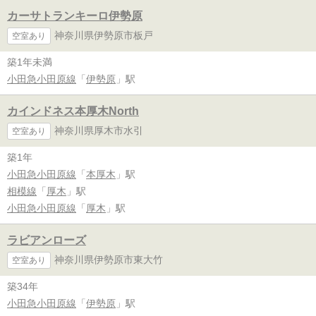
カーサトランキーロ伊勢原
神奈川県伊勢原市板戸
空室あり
築1年未満
小田急小田原線
「
伊勢原
」駅
カインドネス本厚木North
神奈川県厚木市水引
空室あり
築1年
小田急小田原線
「
本厚木
」駅
相模線
「
厚木
」駅
小田急小田原線
「
厚木
」駅
ラビアンローズ
神奈川県伊勢原市東大竹
空室あり
築34年
小田急小田原線
「
伊勢原
」駅