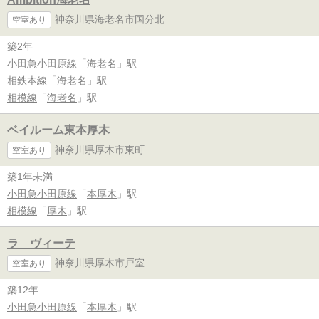
神奈川県海老名市国分北
空室あり
築2年
小田急小田原線
「
海老名
」駅
相鉄本線
「
海老名
」駅
相模線
「
海老名
」駅
ベイルーム東本厚木
神奈川県厚木市東町
空室あり
築1年未満
小田急小田原線
「
本厚木
」駅
相模線
「
厚木
」駅
ラ ヴィーテ
神奈川県厚木市戸室
空室あり
築12年
小田急小田原線
「
本厚木
」駅