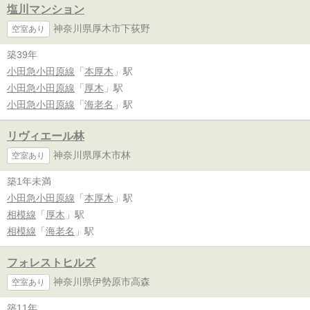
塩川マンション
神奈川県厚木市下荻野
空室あり
築39年
小田急小田原線
「
本厚木
」駅
小田急小田原線
「
厚木
」駅
小田急小田原線
「
海老名
」駅
リヴィエール林
神奈川県厚木市林
空室あり
築1年未満
小田急小田原線
「
本厚木
」駅
相模線
「
厚木
」駅
相模線
「
海老名
」駅
フォレストヒルズ
神奈川県伊勢原市高森
空室あり
築11年