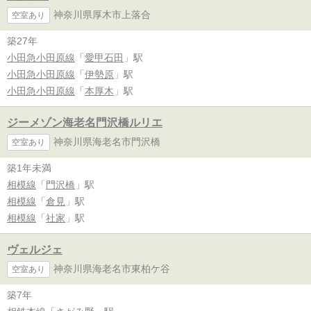
神奈川県厚木市上落合
空室あり
築27年
小田急小田原線
「
愛甲石田
」駅
小田急小田原線
「
伊勢原
」駅
小田急小田原線
「
本厚木
」駅
ジーメゾン海老名門沢橋ルリエ
神奈川県海老名市門沢橋
空室あり
築1年未満
相模線
「
門沢橋
」駅
相模線
「
倉見
」駅
相模線
「
社家
」駅
ヴェルジェ
神奈川県海老名市東柏ケ谷
空室あり
築7年