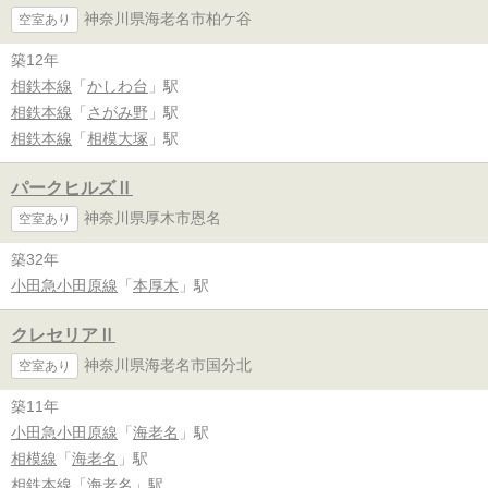
神奈川県海老名市柏ケ谷
空室あり
築12年
相鉄本線
「
かしわ台
」駅
相鉄本線
「
さがみ野
」駅
相鉄本線
「
相模大塚
」駅
パークヒルズⅡ
神奈川県厚木市恩名
空室あり
築32年
小田急小田原線
「
本厚木
」駅
クレセリアⅡ
神奈川県海老名市国分北
空室あり
築11年
小田急小田原線
「
海老名
」駅
相模線
「
海老名
」駅
相鉄本線
「
海老名
」駅