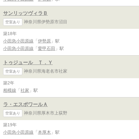
サンリッツヴィラＢ
神奈川県伊勢原市沼目
空室あり
築18年
小田急小田原線
「
伊勢原
」駅
小田急小田原線
「
愛甲石田
」駅
トゥジュール Ｔ．Ｙ
神奈川県海老名市社家
空室あり
築2年
相模線
「
社家
」駅
ラ・エスポワールＡ
神奈川県厚木市上荻野
空室あり
築19年
小田急小田原線
「
本厚木
」駅