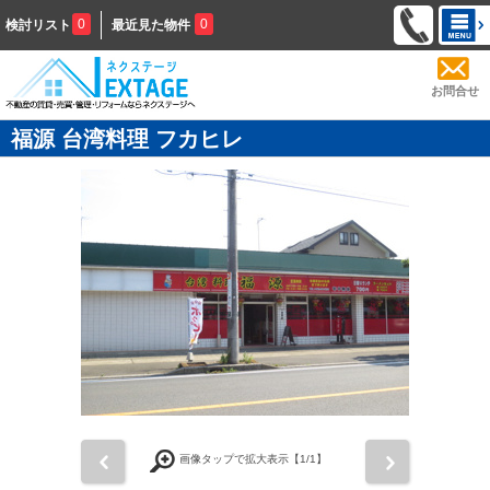
0
0
検討リスト
最近見た物件
お問合せ
福源 台湾料理 フカヒレ
前
次
画像タップで拡大表示【
1
/1】