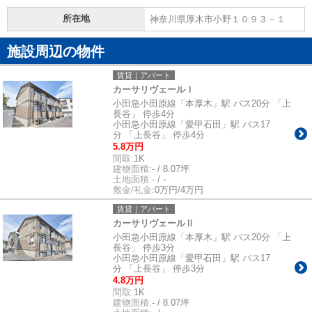
所在地
神奈川県厚木市小野１０９３－１
施設周辺の物件
賃貸｜アパート
カーサリヴェールⅠ
小田急小田原線「本厚木」駅 バス20分 「上
長谷」 停歩4分
小田急小田原線「愛甲石田」駅 バス17
分 「上長谷」 停歩4分
5.8万円
間取:
1K
建物面積:
- / 8.07坪
土地面積:
- / -
敷金/礼金:
0万円/4万円
賃貸｜アパート
カーサリヴェールⅡ
小田急小田原線「本厚木」駅 バス20分 「上
長谷」 停歩3分
小田急小田原線「愛甲石田」駅 バス17
分 「上長谷」 停歩3分
4.8万円
間取:
1K
建物面積:
- / 8.07坪