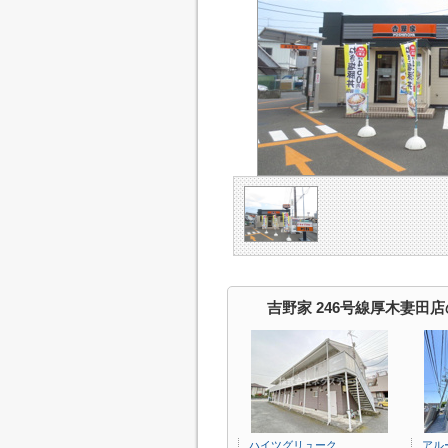
吉野家 246号線厚木妻田
ハイツグリューク
アル