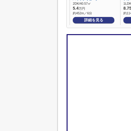
2DK/40.57㎡
1LDK
5.4
8.7
万円
約452m／6分
約11
詳細を見る