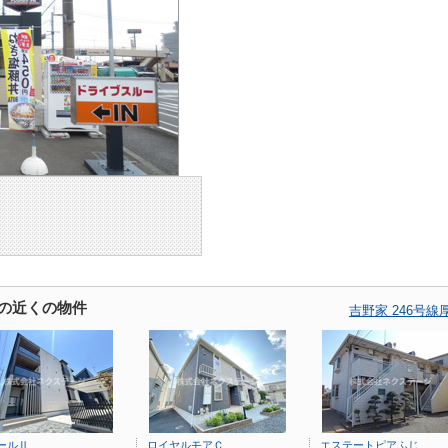
店の近くの物件
吉野家 246号
ールⅡ
ロイヤルモアＣ
エステートピアふじ