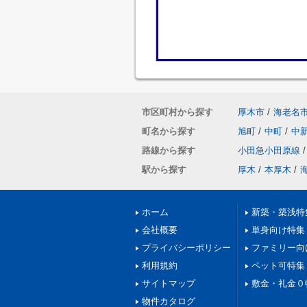
市区町村から探す
厚木市
/
海老名
町名から探す
旭町
/
中町
/
中
路線から探す
小田急小田原線
/
駅から探す
厚木
/
本厚木
/
ホーム
新築・築浅特
会社概要
単身向け特集
プライバシーポリシー
ファミリー向
利用規約
ペット可特集
サイトマップ
敷金・礼金０
物件カタログ