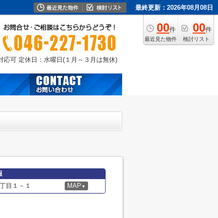
最終更新：2026年08月08日
00
00
件
件
最近見た物件
検討リスト
外対応可
定休日：水曜日(１月～３月は無休)
報
丁目１－１
MAP
▼