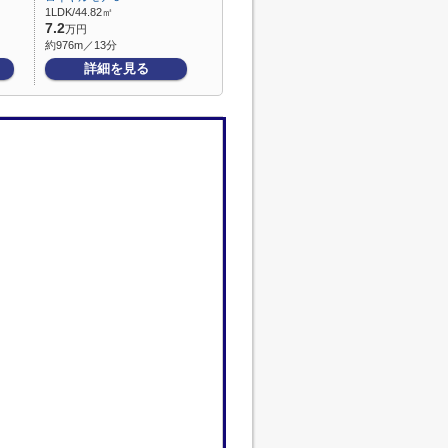
1LDK/44.82㎡
7.2
万円
約976m／13分
詳細を見る