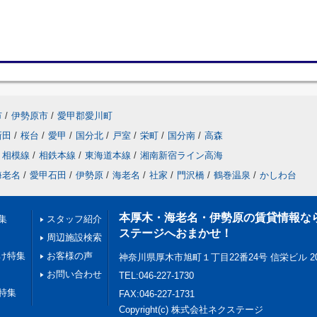
市
/
伊勢原市
/
愛甲郡愛川町
新田
/
桜台
/
愛甲
/
国分北
/
戸室
/
栄町
/
国分南
/
高森
相模線
/
相鉄本線
/
東海道本線
/
湘南新宿ライン高海
海老名
/
愛甲石田
/
伊勢原
/
海老名
/
社家
/
門沢橋
/
鶴巻温泉
/
かしわ台
本厚木・海老名・伊勢原の賃貸情報な
集
スタッフ紹介
ステージへおまかせ！
周辺施設検索
け特集
お客様の声
神奈川県厚木市旭町１丁目22番24号 信栄ビル 2
お問い合わせ
TEL:046-227-1730
特集
FAX:046-227-1731
Copyright(c) 株式会社ネクステージ