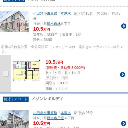
小田急小田原線
「
本厚木
」駅 バス15分 「穴口橋」 停歩8
分
神奈川県
厚木市
林
５丁目
10.5
万円
築年数：築23年 ｜募集中：
1室
階数：2階建
駐車場2台分付帯 全居室洋室 ファミリー向け 南向きのテラスハウス物件で
す。
10.5
万
円
(管理費・共益費 3,000円)
敷：1ヶ月｜礼：1ヶ月
所在階：1-2階
間取り：3LDK
面積：73.80㎡
メゾンレポルディ
賃貸｜アパート
小田急小田原線
「
本厚木
」駅 徒歩26分
神奈川県
厚木市
戸室
４丁目
10.5
万円