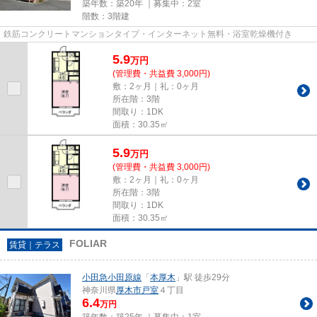
築年数：築20年 ｜募集中：
2室
階数：3階建
鉄筋コンクリートマンションタイプ・インターネット無料・浴室乾燥機付き
5.9
万
円
(管理費・共益費 3,000円)
敷：2ヶ月｜礼：0ヶ月
所在階：3階
間取り：1DK
面積：30.35㎡
5.9
万
円
(管理費・共益費 3,000円)
敷：2ヶ月｜礼：0ヶ月
所在階：3階
間取り：1DK
面積：30.35㎡
FOLIAR
賃貸｜テラス
小田急小田原線
「
本厚木
」駅 徒歩29分
神奈川県
厚木市
戸室
４丁目
6.4
万円
築年数：築25年 ｜募集中：
1室