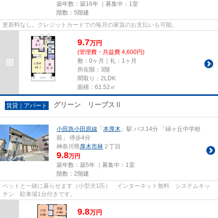
築年数：築16年 ｜募集中：
1室
階数：5階建
更新料なし。クレジットカードでの毎月の家賃のお支払いも可能。
9.7
万
円
(管理費・共益費 4,600円)
敷：0ヶ月｜礼：1ヶ月
所在階：3階
間取り：2LDK
面積：61.52㎡
グリーン リーブスⅡ
賃貸｜アパート
小田急小田原線
「
本厚木
」駅 バス14分 「緑ヶ丘中学校
前」 停歩4分
神奈川県
厚木市
林
２丁目
9.8
万円
築年数：築5年 ｜募集中：
1室
階数：2階建
ペットと一緒に暮らせます（小型犬1匹） インターネット無料 システムキッ
チン 駐車場1台付きです。
9.8
万
円