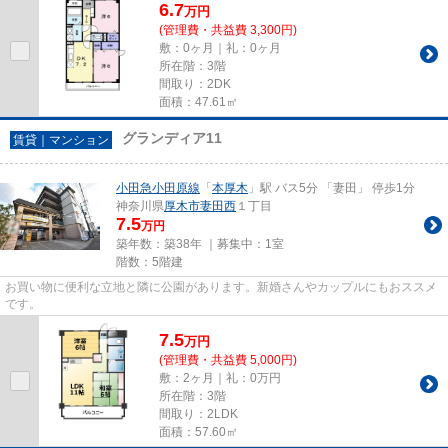
6.7
万
円
(管理費・共益費 3,300円)
敷：0ヶ月｜礼：0ヶ月
所在階：3階
間取り：2DK
面積：47.61㎡
グランディア11
賃貸｜マンション
小田急小田原線
「
本厚木
」駅 バス5分 「妻田」 停歩1分
神奈川県
厚木市
妻田西
１丁目
7.5
万円
築年数：築38年 ｜募集中：
1室
階数：5階建
お買い物に便利な立地と隣に公園があります。新婚さんやカップルにもおススメ
です。
7.5
万
円
(管理費・共益費 5,000円)
敷：2ヶ月｜礼：0万円
所在階：3階
間取り：2LDK
面積：57.60㎡