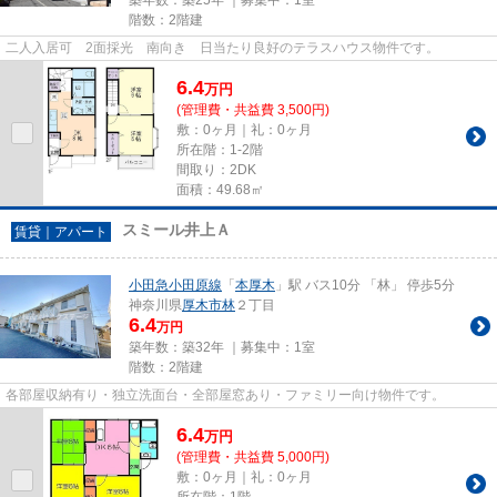
階数：2階建
二人入居可 2面採光 南向き 日当たり良好のテラスハウス物件です。
6.4
万
円
(管理費・共益費 3,500円)
敷：0ヶ月｜礼：0ヶ月
所在階：1-2階
間取り：2DK
面積：49.68㎡
スミール井上Ａ
賃貸｜アパート
小田急小田原線
「
本厚木
」駅 バス10分 「林」 停歩5分
神奈川県
厚木市
林
２丁目
6.4
万円
築年数：築32年 ｜募集中：
1室
階数：2階建
各部屋収納有り・独立洗面台・全部屋窓あり・ファミリー向け物件です。
6.4
万
円
(管理費・共益費 5,000円)
敷：0ヶ月｜礼：0ヶ月
所在階：1階