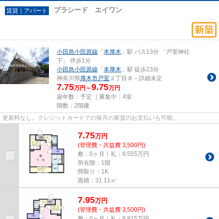
プラシード エイワン
賃貸｜アパート
小田急小田原線
「
本厚木
」駅 バス13分 「戸室神社
下」 停歩1分
小田急小田原線
「
本厚木
」駅 徒歩23分
神奈川県
厚木市
戸室
２丁目８－詳細未定
7.75
9.75
万円～
万円
築年数：予定 ｜募集中：
4室
階数：2階建
更新料なし。クレジットカードでの毎月の家賃のお支払いも可能。
7.75
万
円
(管理費・共益費 3,500円)
敷：0ヶ月｜礼：9.555万円
所在階：1階
間取り：1K
面積：31.11㎡
7.95
万
円
(管理費・共益費 3,500円)
敷：0ヶ月｜礼：9.815万円