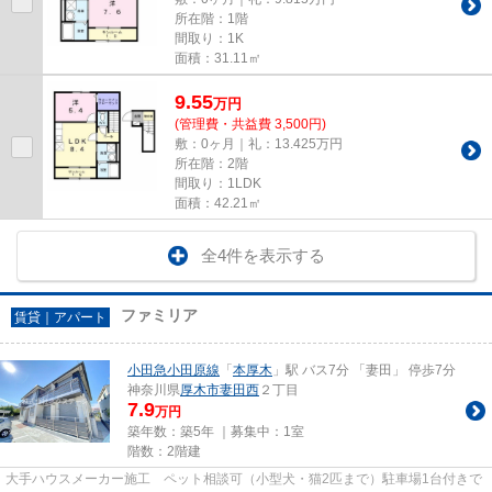
所在階：1階
間取り：1K
面積：31.11㎡
9.55
万
円
(管理費・共益費 3,500円)
敷：0ヶ月｜礼：13.425万円
所在階：2階
間取り：1LDK
面積：42.21㎡
全4件を表示する
ファミリア
賃貸｜アパート
小田急小田原線
「
本厚木
」駅 バス7分 「妻田」 停歩7分
神奈川県
厚木市
妻田西
２丁目
7.9
万円
築年数：築5年 ｜募集中：
1室
階数：2階建
大手ハウスメーカー施工 ペット相談可（小型犬・猫2匹まで）駐車場1台付きで