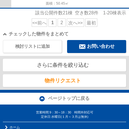
面積：50.45㎡
該当公開件数
21
棟 空き数
28
件
1-20
棟表示
1
2
<<前へ
次へ>>
最初
チェックした物件をまとめて
検討リストに追加
お問い合わせ
さらに条件を絞り込む
物件リクエスト
ページトップに戻る
営業時間:9：30～18：30 時間外対応可
定休日:水曜日(１月～３月は無休)
ホーム