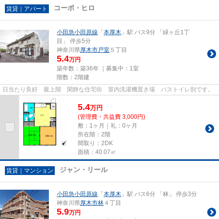
コーポ・ヒロ
賃貸｜アパート
小田急小田原線
「
本厚木
」駅 バス9分 「緑ヶ丘1丁
目」 停歩5分
神奈川県
厚木市
戸室
５丁目
5.4
万円
築年数：築36年 ｜募集中：
1室
階数：2階建
日当たり良好 最上階 閑静な住宅街 室内洗濯機置き場 バストイレ別です。
5.4
万
円
(管理費・共益費 3,000円)
敷：1ヶ月｜礼：0ヶ月
所在階：2階
間取り：2DK
面積：40.07㎡
ジャン・リール
賃貸｜マンション
小田急小田原線
「
本厚木
」駅 バス6分 「林」 停歩3分
神奈川県
厚木市
林
４丁目
5.9
万円