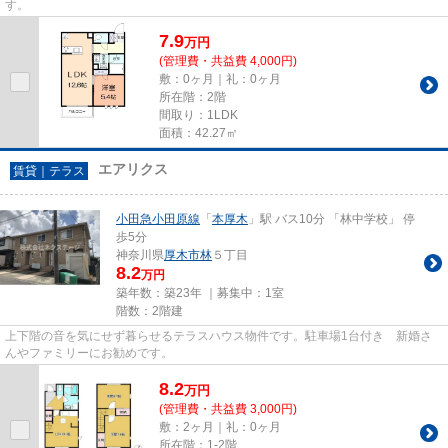
す。
7.9
万
円
(管理費・共益費 4,000円)
敷：0ヶ月｜礼：0ヶ月
所在階：2階
間取り：1LDK
面積：42.27㎡
エアリクス
賃貸｜テラス
小田急小田原線
「
本厚木
」駅 バス10分 「林中学校」 停
歩5分
神奈川県
厚木市
林
５丁目
8.2
万円
築年数：築23年 ｜募集中：
1室
階数：2階建
上下階の音を気にせず暮らせるテラスハウス物件です。駐車場1台付き 新婚さ
んやファミリーにお勧めです。
8.2
万
円
(管理費・共益費 3,000円)
敷：2ヶ月｜礼：0ヶ月
所在階：1-2階