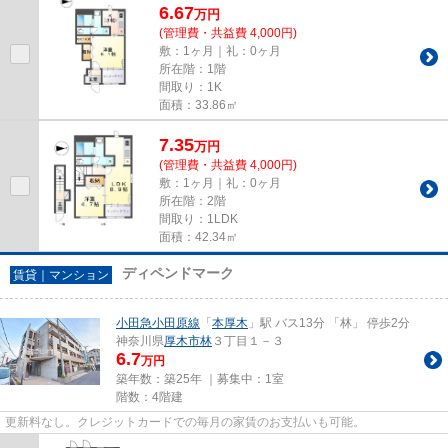
6.67
万
円
(管理費・共益費 4,000円)
敷：1ヶ月｜礼：0ヶ月
所在階：1階
間取り：1K
面積：33.86㎡
7.35
万
円
(管理費・共益費 4,000円)
敷：1ヶ月｜礼：0ヶ月
所在階：2階
間取り：1LDK
面積：42.34㎡
ディペンドマーク
賃貸｜マンション
小田急小田原線
「
本厚木
」駅 バス13分 「林」 停歩2分
神奈川県
厚木市
林
３丁目１－３
6.7
万円
築年数：築25年 ｜募集中：
1室
階数：4階建
更新料なし。クレジットカードでの毎月の家賃のお支払いも可能。