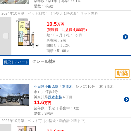
築年数：築1年 ｜募集中：
1室
階数：2階建
2024年10月築 ペット相談可（小型犬１匹のみ）ネット無料
10.5
万
円
(管理費・共益費 4,000円)
敷：0ヶ月｜礼：1ヶ月
所在階：2階
間取り：2LDK
面積：51.68㎡
クレール林V
賃貸｜アパート
小田急小田原線
「
本厚木
」駅 バス16分 「林（厚木
市）」 停歩4分
神奈川県
厚木市
林
４丁目
11.6
万円
築年数：予定 ｜募集中：
1室
階数：3階建
2026年10月築 ペット可（小型犬・猫合計２匹まで）