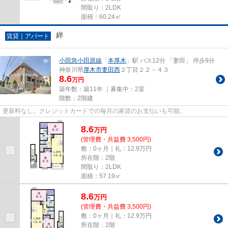
間取り：2LDK
面積：60.24㎡
絆
賃貸｜アパート
小田急小田原線
「
本厚木
」駅 バス12分 「妻田」 停歩9分
神奈川県
厚木市
妻田西
２丁目２２－４３
8.6
万円
築年数：築11年 ｜募集中：
2室
階数：2階建
更新料なし。クレジットカードでの毎月の家賃のお支払いも可能。
8.6
万
円
(管理費・共益費 3,500円)
敷：0ヶ月｜礼：12.9万円
所在階：2階
間取り：2LDK
面積：57.19㎡
8.6
万
円
(管理費・共益費 3,500円)
敷：0ヶ月｜礼：12.9万円
所在階：2階