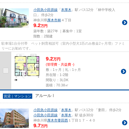
小田急小田原線
「
本厚木
」駅 バス12分 「林中学校入
口」 停歩2分
神奈川県
厚木市
林
４丁目
9.2
万円
築年数：築27年 ｜募集中：
1室
階数：2階建
駐車場1台分付帯 ペット飼育相談可（室内小型犬1匹のみ敷金2ヶ月増）ファミ
リーにお勧めです。
9.2
万
円
(管理費・共益費 -)
敷：1ヶ月｜礼：1ヶ月
所在階：1-2階
間取り：3LDK
面積：70.38㎡
アルールⅠ
賃貸｜マンション
小田急小田原線
「
本厚木
」駅 バス12分 「妻田」 停歩2分
小田急小田原線
「
本厚木
」駅 徒歩30分
神奈川県
厚木市
妻田西
１丁目１７－４０
9.7
万円