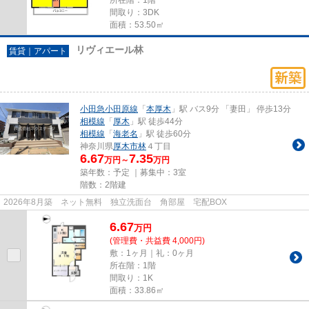
間取り：3DK
面積：53.50㎡
リヴィエール林
賃貸｜アパート
小田急小田原線
「
本厚木
」駅 バス9分 「妻田」 停歩13分
相模線
「
厚木
」駅 徒歩44分
相模線
「
海老名
」駅 徒歩60分
神奈川県
厚木市
林
４丁目
6.67
7.35
万円～
万円
築年数：予定 ｜募集中：
3室
階数：2階建
2026年8月築 ネット無料 独立洗面台 角部屋 宅配BOX
6.67
万
円
(管理費・共益費 4,000円)
敷：1ヶ月｜礼：0ヶ月
所在階：1階
間取り：1K
面積：33.86㎡