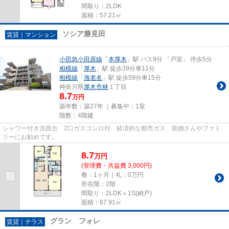
間取り：2LDK
面積：57.21㎡
ソシア勝見田
賃貸｜マンション
小田急小田原線
「
本厚木
」駅 バス9分 「戸室」 停歩5分
相模線
「
厚木
」駅 徒歩39分車11分
相模線
「
海老名
」駅 徒歩59分車15分
神奈川県
厚木市
林
１丁目
8.7
万円
築年数：築27年 ｜募集中：
1室
階数：4階建
シャワー付き洗面台 2口ガスコンロ付 経済的な都市ガス 新婚さんやファミ
リーにお勧めです。
8.7
万
円
(管理費・共益費 3,000円)
敷：1ヶ月｜礼：0万円
所在階：2階
間取り：2LDK＋1S(納戸)
面積：67.91㎡
グラン フォレ
賃貸｜テラス