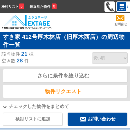
0
0
検討リスト
最近見た物件
お問合せ
すき家 412号厚木林店（旧厚木西店）の周辺物
件一覧
21
該当物件
棟
28
空き数
件
さらに条件を絞り込む
物件リクエスト
チェックした物件をまとめて
検討リストに追加
お問い合わせ