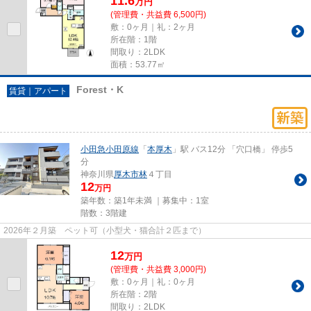
11.6
万
円
(管理費・共益費 6,500円)
敷：0ヶ月｜礼：2ヶ月
所在階：1階
間取り：2LDK
面積：53.77㎡
Forest・K
賃貸｜アパート
小田急小田原線
「
本厚木
」駅 バス12分 「穴口橋」 停歩5
分
神奈川県
厚木市
林
４丁目
12
万円
築年数：築1年未満 ｜募集中：
1室
階数：3階建
2026年２月築 ペット可（小型犬・猫合計２匹まで）
12
万
円
(管理費・共益費 3,000円)
敷：0ヶ月｜礼：0ヶ月
所在階：2階
間取り：2LDK