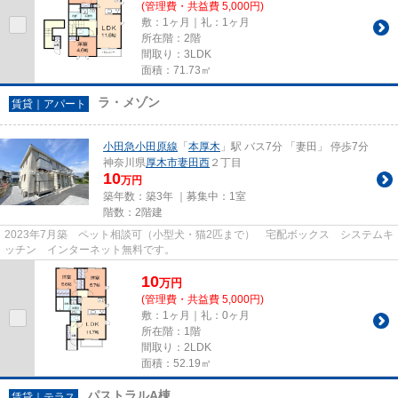
(管理費・共益費 5,000円)
敷：1ヶ月｜礼：1ヶ月
所在階：2階
間取り：3LDK
面積：71.73㎡
ラ・メゾン
賃貸｜アパート
小田急小田原線
「
本厚木
」駅 バス7分 「妻田」 停歩7分
神奈川県
厚木市
妻田西
２丁目
10
万円
築年数：築3年 ｜募集中：
1室
階数：2階建
2023年7月築 ペット相談可（小型犬・猫2匹まで） 宅配ボックス システムキ
ッチン インターネット無料です。
10
万
円
(管理費・共益費 5,000円)
敷：1ヶ月｜礼：0ヶ月
所在階：1階
間取り：2LDK
面積：52.19㎡
パストラルA棟
賃貸｜テラス