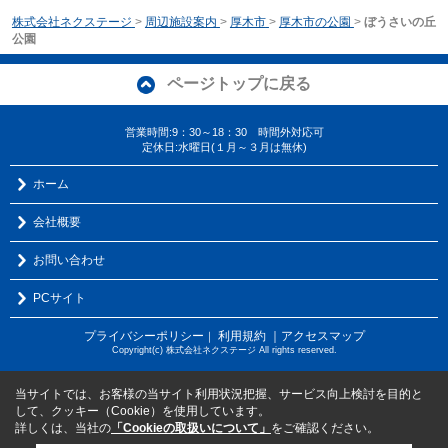
株式会社ネクステージ
>
周辺施設案内
>
厚木市
>
厚木市の公園
>
ぼうさいの丘
公園
ページトップに戻る
営業時間:9：30～18：30 時間外対応可
定休日:水曜日(１月～３月は無休)
ホーム
会社概要
お問い合わせ
PCサイト
プライバシーポリシー
利用規約
｜アクセスマップ
｜
Copyright(c) 株式会社ネクステージ All rights reserved.
当サイトでは、お客様の当サイト利用状況把握、サービス向上検討を目的と
して、クッキー（Cookie）を使用しています。
詳しくは、当社の
「Cookieの取扱いについて」
をご確認ください。