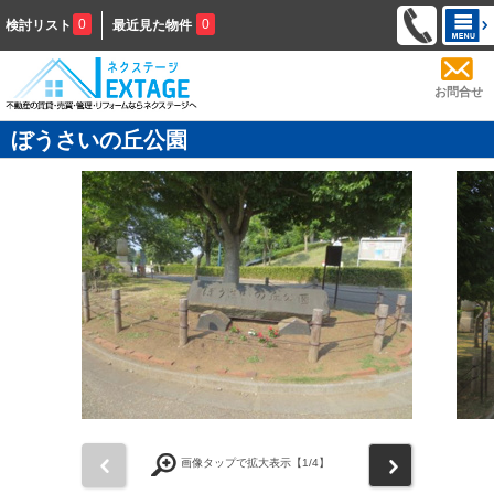
0
0
検討リスト
最近見た物件
お問合せ
ぼうさいの丘公園
前
次
画像タップで拡大表示【
1
/4】