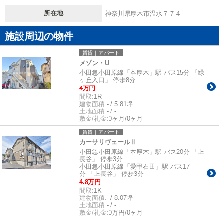
所在地
神奈川県厚木市温水７７４
施設周辺の物件
賃貸｜アパート
メゾン・U
小田急小田原線「本厚木」駅 バス15分 「緑
ヶ丘入口」 停歩8分
4万円
間取:
1R
建物面積:
- / 5.81坪
土地面積:
- / -
敷金/礼金:
0ヶ月/0ヶ月
賃貸｜アパート
カーサリヴェールⅡ
小田急小田原線「本厚木」駅 バス20分 「上
長谷」 停歩3分
小田急小田原線「愛甲石田」駅 バス17
分 「上長谷」 停歩3分
4.8万円
間取:
1K
建物面積:
- / 8.07坪
土地面積:
- / -
敷金/礼金:
0万円/0ヶ月