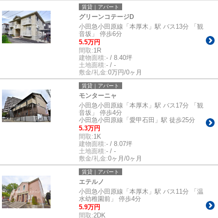
賃貸｜アパート
グリーンコテージD
小田急小田原線「本厚木」駅 バス13分 「観
音坂」 停歩6分
5.5万円
間取:
1R
建物面積:
- / 8.40坪
土地面積:
- / -
敷金/礼金:
0万円/0ヶ月
賃貸｜アパート
モンターニャ
小田急小田原線「本厚木」駅 バス17分 「観
音坂」 停歩4分
小田急小田原線「愛甲石田」駅 徒歩25分
5.3万円
間取:
1K
建物面積:
- / 8.07坪
土地面積:
- / -
敷金/礼金:
0ヶ月/0ヶ月
賃貸｜アパート
エテルノ
小田急小田原線「本厚木」駅 バス11分 「温
水幼稚園前」 停歩4分
5.9万円
間取:
2DK