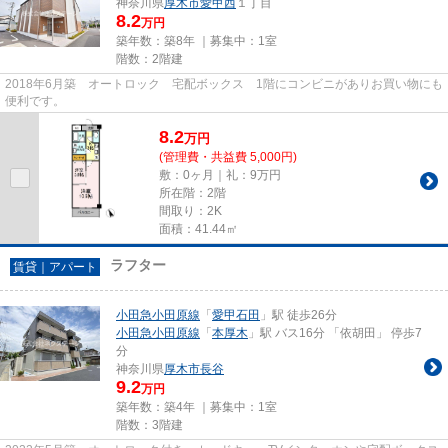
神奈川県
厚木市
愛甲西
１丁目
8.2
万円
築年数：築8年 ｜募集中：
1室
階数：2階建
2018年6月築 オートロック 宅配ボックス 1階にコンビニがありお買い物にも
便利です。
8.2
万
円
(管理費・共益費 5,000円)
敷：0ヶ月｜礼：9万円
所在階：2階
間取り：2K
面積：41.44㎡
ラフター
賃貸｜アパート
小田急小田原線
「
愛甲石田
」駅 徒歩26分
小田急小田原線
「
本厚木
」駅 バス16分 「依胡田」 停歩7
分
神奈川県
厚木市
長谷
9.2
万円
築年数：築4年 ｜募集中：
1室
階数：3階建