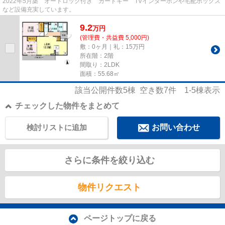
2022年5月築 オートロック付き カードキー TVインターホンや宅配ボックス
など設備充実しています。
9.2
万
円
(管理費・共益費 5,000円)
敷：0ヶ月｜礼：15万円
所在階：2階
間取り：2LDK
面積：55.68㎡
該当公開件数
5
棟 空き数
7
件
1-5
棟表示
チェックした物件をまとめて
検討リストに追加
お問い合わせ
さらに条件を絞り込む
物件リクエスト
ページトップに戻る