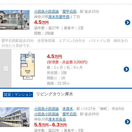
小田急小田原線
「
愛甲石田
」駅 徒歩15分
神奈川県
厚木市
愛甲西
１丁目
4.5
万円
築年数：築27年 ｜募集中：
1室
階数：2階建
愛甲石田駅徒歩15分 全室角部屋 エアコン1台付き バストイレ別 南向きの
日当たり良好です。
4.5
万
円
(管理費・共益費 3,000円)
敷：1ヶ月｜礼：0ヶ月
所在階：1階
間取り：1K
面積：22.35㎡
リビングタウン厚木
賃貸｜マンション
小田急小田原線
「
本厚木
」駅 バス17分 「柳町」 停歩5分
小田急小田原線
「
愛甲石田
」駅 徒歩26分
神奈川県
厚木市
長谷
5.5
6.3
万円～
万円
築年数：築22年 ｜募集中：
3室