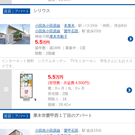
シリウス
賃貸｜アパート
小田急小田原線
「
本厚木
」駅 バス15分 「仲田」 停歩8分
小田急小田原線
「
愛甲石田
」駅 徒歩23分
神奈川県
厚木市
船子
5.5
万円
築年数：築16年 ｜募集中：
1室
階数：2階建
インターネット無料 システムキッチン TVモニターホン 学生さんにもおスス
メです。
5.5
万
円
(管理費・共益費 4,500円)
敷：0ヶ月｜礼：0ヶ月
所在階：2階
間取り：1K
面積：26.42㎡
厚木市愛甲西１丁目のアパート
賃貸｜アパート
小田急小田原線
「
愛甲石田
」駅 徒歩15分