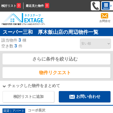
0
0
検討リスト
最近見た物件
お問合せ
スーパー三和 厚木飯山店の周辺物件一覧
3
該当物件
棟
3
空き数
件
さらに条件を絞り込む
物件リクエスト
チェックした物件をまとめて
検討リストに追加
お問い合わせ
コーポ長沢
賃貸｜アパート