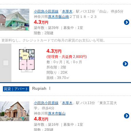
小田急小田原線
「
本厚木
」駅 バス12分 「白山」 停歩5分
神奈川県
厚木市
飯山南
２丁目１８－２３
4.3
万円
築年数：築39年 ｜募集中：
1室
階数：2階建
更新料なし。クレジットカードでの毎月の家賃のお支払いも可能。
4.3
万
円
(管理費・共益費 2,800円)
敷：0ヶ月｜礼：0ヶ月
所在階：2階
間取り：2DK
面積：39.70㎡
Rupiah Ⅰ
賃貸｜アパート
小田急小田原線
「
本厚木
」駅 バス13分 「東京工芸大
学」 停歩4分
神奈川県
厚木市
飯山
4.8
万円
築年数：築16年 ｜募集中：
1室
階数：2階建