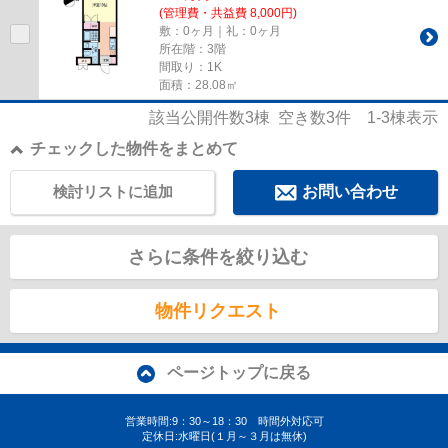
(管理費・共益費 8,000円)
敷：0ヶ月｜礼：0ヶ月
所在階：3階
間取り：1K
面積：28.08㎡
該当公開件数
3
棟 空き数
3
件
1-3
棟表示
チェックした物件をまとめて
検討リストに追加
お問い合わせ
さらに条件を絞り込む
物件リクエスト
ページトップに戻る
営業時間:9：30～18：30 時間外対応可
定休日:水曜日(１月～３月は無休)