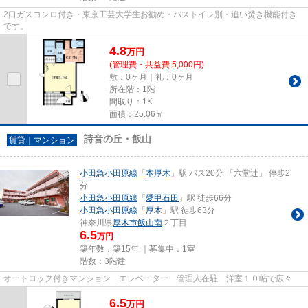
2口ガスコンロ付き・東京工芸大学生お勧め・バストイレ別・追い焚き機能付き
です。
4.8
万
円
(管理費・共益費 5,000円)
敷：0ヶ月｜礼：0ヶ月
所在階：1階
間取り：1K
面積：25.06㎡
詩音の丘・飯山
賃貸｜マンション
小田急小田原線
「
本厚木
」駅 バス20分 「六堂辻」 停歩2
分
小田急小田原線
「
愛甲石田
」駅 徒歩66分
小田急小田原線
「
厚木
」駅 徒歩63分
神奈川県
厚木市
飯山南
２丁目
6.5
万円
築年数：築15年 ｜募集中：
1室
階数：3階建
オートロック付きマンション エレベーター 管理人在駐 洋室１０帖で広々
6.5
万
円