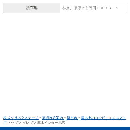
所在地
神奈川県厚木市岡田３００８－１
株式会社ネクステージ
>
周辺施設案内
>
厚木市
>
厚木市のコンビニエンススト
ア
>
セブン‐イレブン 厚木インター北店