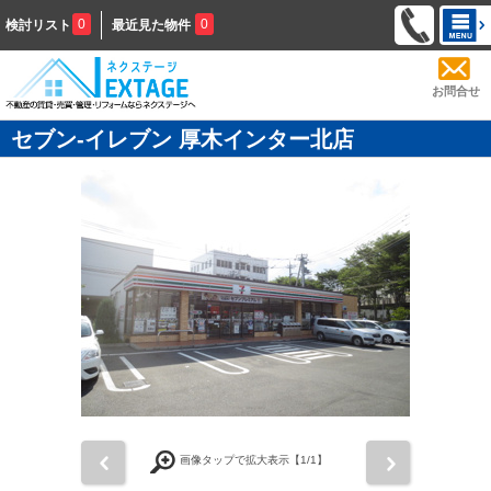
0
0
検討リスト
最近見た物件
お問合せ
セブン‐イレブン 厚木インター北店
前
次
画像タップで拡大表示【
1
/1】