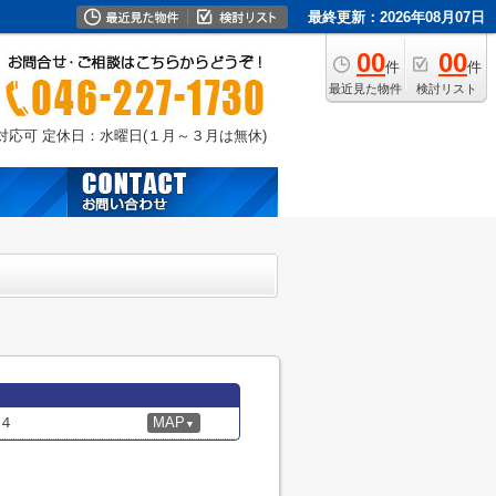
最終更新：2026年08月07日
00
00
件
件
最近見た物件
検討リスト
外対応可
定休日：水曜日(１月～３月は無休)
４
MAP
▼