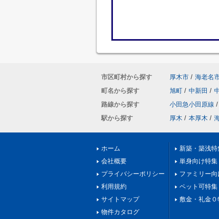
市区町村から探す
厚木市
/
海老名
町名から探す
旭町
/
中新田
/
路線から探す
小田急小田原線
/
駅から探す
厚木
/
本厚木
/
ホーム
新築・築浅特
会社概要
単身向け特集
プライバシーポリシー
ファミリー向
利用規約
ペット可特集
サイトマップ
敷金・礼金０
物件カタログ