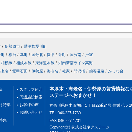
市
/
伊勢原市
/
愛甲郡愛川町
中町
/
桜台
/
幸町
/
国分北
/
愛甲
/
栄町
/
国分南
/
戸室
相模線
/
相鉄本線
/
東海道本線
/
湘南新宿ライン高海
海老名
/
愛甲石田
/
伊勢原
/
海老名
/
社家
/
門沢橋
/
鶴巻温泉
/
かしわ台
本厚木・海老名・伊勢原の賃貸情報な
集
スタッフ紹介
ステージへおまかせ！
周辺施設検索
け特集
お客様の声
神奈川県厚木市旭町１丁目22番24号 信栄ビル 2
お問い合わせ
TEL:046-227-1730
特集
FAX:046-227-1731
Copyright(c) 株式会社ネクステージ