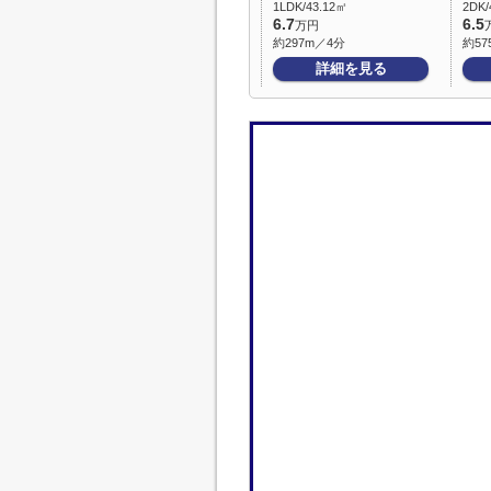
1LDK/43.12㎡
2DK/
6.7
6.5
万円
約297m／4分
約57
詳細を見る