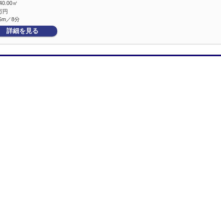
40.00㎡
万円
5m／8分
詳細を見る