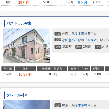
10
万円
0ヶ月
1階
5,000円
1ヶ月
2LDK
5
パストラルA棟
神奈川県
厚木市
林
５丁目
住所
交通
小田急小田原線
「
本厚木
」駅 バ
築23年
2階建
木造
築年
階数
構造
所在階
賃料
管理費・共益費
敷金
礼金
間取り
10.5
万円
1-2階
3,000円
1ヶ月
1ヶ月
3LDK
7
クレール林V
神奈川県
厚木市
林
４丁目
住所