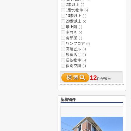
2階以上
(-)
1階の物件
(-)
10階以上
(-)
20階以上
(-)
最上階
(-)
南向き
(-)
角部屋
(-)
ワンフロア
(-)
高層ビル
(-)
飲食店可
(-)
居抜物件
(-)
個別空調
(-)
12
件が該当
新着物件