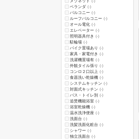
メゾネット
(-)
ベランダ
(-)
バルコニー
(-)
ルーフバルコニー
(-)
オール電化
(-)
エレベーター
(-)
照明器具付き
(-)
駐輪場
(-)
バイク置場あり
(-)
家具・家電付き
(-)
洗濯機置場有
(-)
外観タイル張り
(-)
コンロ２口以上
(-)
食器洗い乾燥機
(-)
システムキッチン
(-)
対面式キッチン
(-)
バス・トイレ別
(-)
追焚機能浴室
(-)
浴室乾燥機
(-)
温水洗浄便座
(-)
洗面台
(-)
洗髪洗面化粧台
(-)
シャワー
(-)
独立洗面台
(-)