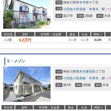
神奈川県
厚木市
林
４丁目
住所
交通
小田急小田原線
「
本厚木
」駅 バ
築27年
2階建
木造
築年
階数
構造
所在階
賃料
管理費・共益費
敷金
礼金
間取り
9.2
万円
1-2階
-
1ヶ月
1ヶ月
3LDK
7
ラ・メゾン
神奈川県
厚木市
妻田西
２丁目
住所
交通
小田急小田原線
「
本厚木
」駅 バ
築3年
2階建
木造
築年
階数
構造
所在階
賃料
管理費・共益費
敷金
礼金
間取り