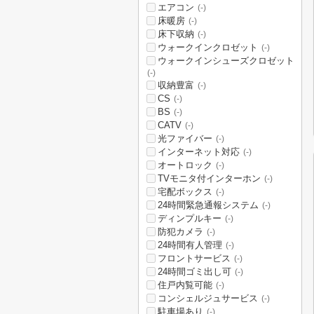
エアコン
(-)
床暖房
(-)
床下収納
(-)
ウォークインクロゼット
(-)
ウォークインシューズクロゼット
(-)
収納豊富
(-)
CS
(-)
BS
(-)
CATV
(-)
光ファイバー
(-)
インターネット対応
(-)
オートロック
(-)
TVモニタ付インターホン
(-)
宅配ボックス
(-)
24時間緊急通報システム
(-)
ディンプルキー
(-)
防犯カメラ
(-)
24時間有人管理
(-)
フロントサービス
(-)
24時間ゴミ出し可
(-)
住戸内覧可能
(-)
コンシェルジュサービス
(-)
駐車場あり
(-)