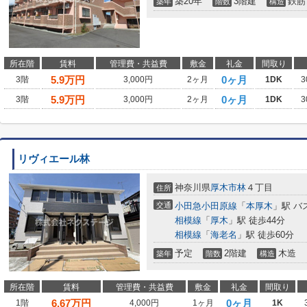
築20年
3階建
鉄筋
築年
階数
構造
所在階
賃料
管理費・共益費
敷金
礼金
間取り
5.9
万円
0ヶ月
3階
3,000円
2ヶ月
1DK
3
5.9
万円
0ヶ月
3階
3,000円
2ヶ月
1DK
3
リヴィエール林
神奈川県
厚木市
林
４丁目
住所
交通
小田急小田原線
「
本厚木
」駅 バ
相模線
「
厚木
」駅 徒歩44分
相模線
「
海老名
」駅 徒歩60分
予定
2階建
木造
築年
階数
構造
所在階
賃料
管理費・共益費
敷金
礼金
間取り
6.67
万円
0ヶ月
1階
4,000円
1ヶ月
1K