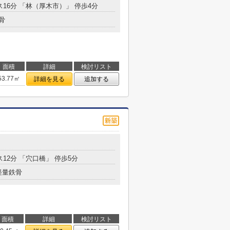
ス16分 「林（厚木市）」 停歩4分
骨
面積
詳細
検討リスト
53.77㎡
詳細を見る
追加する
ス12分 「穴口橋」 停歩5分
軽量鉄骨
面積
詳細
検討リスト