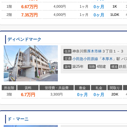
6.67
万円
0ヶ月
1階
4,000円
1ヶ月
1K
7.35
万円
0ヶ月
2階
4,000円
1ヶ月
1LDK
ディペンドマーク
神奈川県
厚木市
林
３丁目１－３
住所
交通
小田急小田原線
「
本厚木
」駅 バ
築25年
4階建
鉄筋
築年
階数
構造
所在階
賃料
管理費・共益費
敷金
礼金
間取り
6.7
万円
0ヶ月
0ヶ月
3階
3,300円
2DK
ド・マーニ