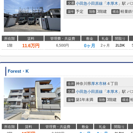
交通
小田急小田原線
「
本厚木
」駅 バ
予定
3階建
軽量鉄
築年
階数
構造
所在階
賃料
管理費・共益費
敷金
礼金
間取り
11.6
万円
0ヶ月
1階
6,500円
2ヶ月
2LDK
Forest・K
神奈川県
厚木市
林
４丁目
住所
交通
小田急小田原線
「
本厚木
」駅 バ
築1年未満
3階建
築年
階数
構造
所在階
賃料
管理費・共益費
敷金
礼金
間取り