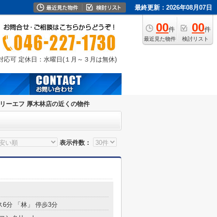
最終更新：2026年08月07日
00
00
件
件
最近見た物件
検討リスト
外対応可
定休日：水曜日(１月～３月は無休)
リーエフ 厚木林店の近くの物件
表示件数：
ス6分 「林」 停歩3分