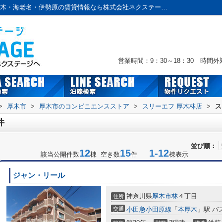
スリーエフ 厚木林店周辺の物件一覧｜本厚木・海老名・伊勢原の賃貸情報なら株式会社ネクステージへおまかせ！
営業時間：9：30～18：30 時間
>
厚木市
>
厚木市のコンビニエンスストア
>
スリーエフ 厚木林店
>
ス
件
並び順：
12
15
1-12
該当公開件数
棟 空き数
件
棟表示
ジャン・リール
神奈川県
厚木市
林
４丁目
住所
交通
小田急小田原線
「
本厚木
」駅 バ