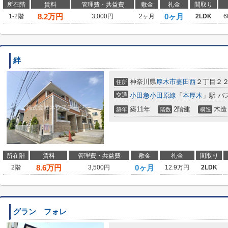
所在階
賃料
管理費・共益費
敷金
礼金
間取り
8.2
万円
0ヶ月
1-2階
3,000円
2ヶ月
2LDK
6
絆
神奈川県
厚木市
妻田西
２丁目２
住所
交通
小田急小田原線
「
本厚木
」駅 バ
築11年
2階建
木造
築年
階数
構造
所在階
賃料
管理費・共益費
敷金
礼金
間取り
8.6
万円
0ヶ月
2階
3,500円
12.9万円
2LDK
グラン フォレ