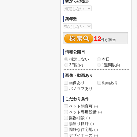
駅からの徒歩
築年数
12
件が該当
情報公開日
指定しない
本日
3日以内
1週間以内
画像・動画あり
画像あり
動画あり
パノラマあり
こだわり条件
ペット飼育可
(-)
ペット専用設備
(-)
楽器相談
(-)
陽当り良好
(-)
閑静な住宅地
(-)
デザイナーズ
(-)