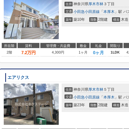
神奈川県
厚木市
林
３丁目
住所
交通
小田急小田原線
「
本厚木
」駅 バ
築10年
2階建
木造
築年
階数
構造
所在階
賃料
管理費・共益費
敷金
礼金
間取り
7.2
万円
0ヶ月
2階
4,300円
1ヶ月
1LDK
4
エアリクス
神奈川県
厚木市
林
５丁目
住所
交通
小田急小田原線
「
本厚木
」駅 バ
築23年
2階建
木造
築年
階数
構造