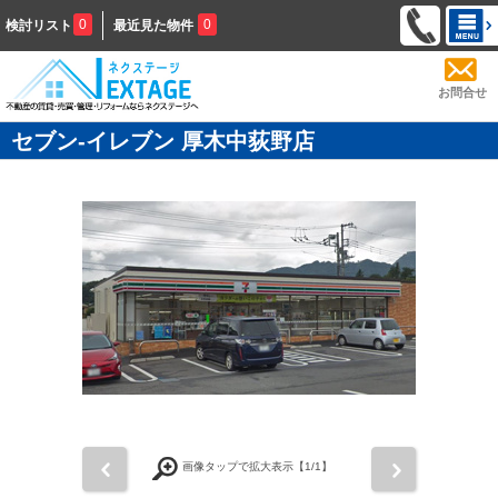
0
0
検討リスト
最近見た物件
お問合せ
セブン-イレブン 厚木中荻野店
前
次
画像タップで拡大表示【
1
/1】