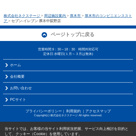
株式会社ネクステージ
>
周辺施設案内
>
厚木市
>
厚木市のコンビニエンススト
ア
>
セブン-イレブン 厚木中荻野店
ページトップに戻る
営業時間:9：30～18：30 時間外対応可
定休日:水曜日(１月～３月は無休)
ホーム
会社概要
お問い合わせ
PCサイト
プライバシーポリシー
利用規約
｜アクセスマップ
｜
Copyright(c) 株式会社ネクステージ All rights reserved.
当サイトでは、お客様の当サイト利用状況把握、サービス向上検討を目的と
して、クッキー（Cookie）を使用しています。