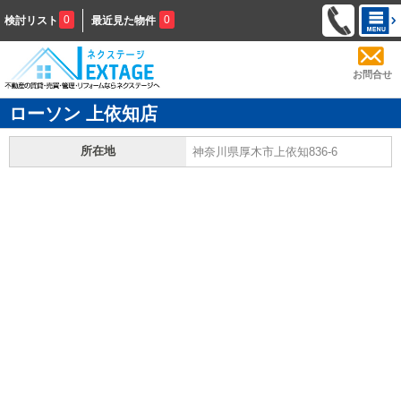
0
0
検討リスト
最近見た物件
お問合せ
ローソン 上依知店
所在地
神奈川県厚木市上依知836-6