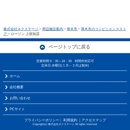
株式会社ネクステージ
>
周辺施設案内
>
厚木市
>
厚木市のコンビニエンススト
ア
>
ローソン 上依知店
ページトップに戻る
営業時間:9：30～18：30 時間外対応可
定休日:水曜日(１月～３月は無休)
ホーム
会社概要
お問い合わせ
PCサイト
プライバシーポリシー
利用規約
｜アクセスマップ
｜
Copyright(c) 株式会社ネクステージ All rights reserved.