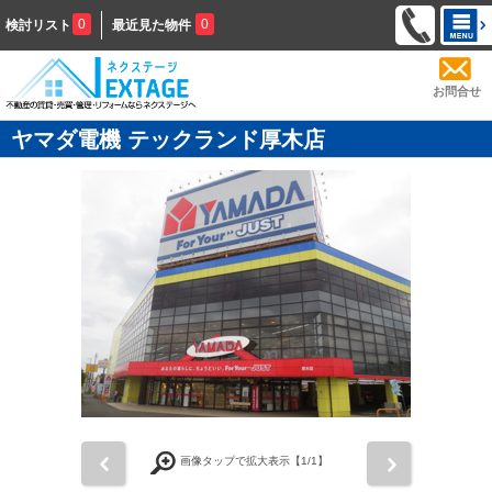
0
0
検討リスト
最近見た物件
お問合せ
ヤマダ電機 テックランド厚木店
前
次
画像タップで拡大表示【
1
/1】