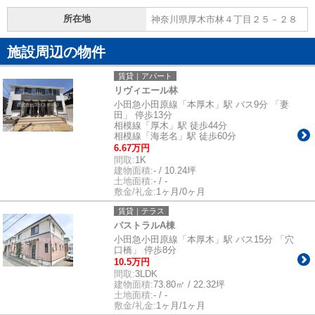
所在地
神奈川県厚木市林４丁目２５－２８
施設周辺の物件
賃貸｜アパート
リヴィエール林
小田急小田原線「本厚木」駅 バス9分 「妻
田」 停歩13分
相模線「厚木」駅 徒歩44分
相模線「海老名」駅 徒歩60分
6.67万円
間取:
1K
建物面積:
- / 10.24坪
土地面積:
- / -
敷金/礼金:
1ヶ月/0ヶ月
賃貸｜テラス
パストラルA棟
小田急小田原線「本厚木」駅 バス15分 「穴
口橋」 停歩8分
10.5万円
間取:
3LDK
建物面積:
73.80㎡ / 22.32坪
土地面積:
- / -
敷金/礼金:
1ヶ月/1ヶ月