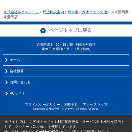
株式会社ネクステージ
>
周辺施設案内
>
厚木市
>
厚木市のその他
>
スギ薬局厚
木愛甲店
ページトップに戻る
営業時間:9：30～18：30 時間外対応可
定休日:水曜日(１月～３月は無休)
ホーム
会社概要
お問い合わせ
PCサイト
プライバシーポリシー
利用規約
｜アクセスマップ
｜
Copyright(c) 株式会社ネクステージ All rights reserved.
当サイトでは、お客様の当サイト利用状況把握、サービス向上検討を目的と
して、クッキー（Cookie）を使用しています。
詳しくは、当社の
「Cookieの取扱いについて」
をご確認ください。