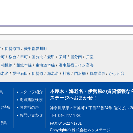
市
/
伊勢原市
/
愛甲郡愛川町
中町
/
桜台
/
幸町
/
国分北
/
愛甲
/
栄町
/
国分南
/
戸室
相模線
/
相鉄本線
/
東海道本線
/
湘南新宿ライン高海
海老名
/
愛甲石田
/
伊勢原
/
海老名
/
社家
/
門沢橋
/
鶴巻温泉
/
かしわ台
本厚木・海老名・伊勢原の賃貸情報な
集
スタッフ紹介
ステージへおまかせ！
周辺施設検索
け特集
お客様の声
神奈川県厚木市旭町１丁目22番24号 信栄ビル 2
お問い合わせ
TEL:046-227-1730
特集
FAX:046-227-1731
Copyright(c) 株式会社ネクステージ