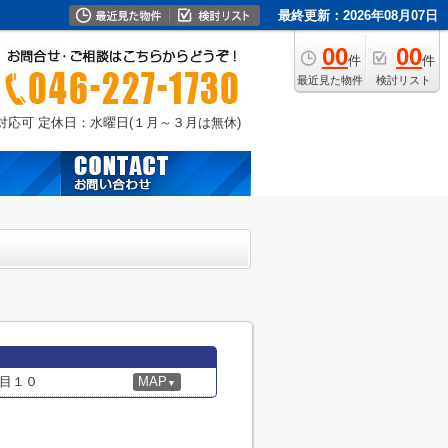
最終更新：2026年08月07日
00
00
件
件
最近見た物件
検討リスト
外対応可
定休日：水曜日(１月～３月は無休)
目１０
MAP
▼