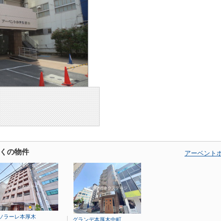
くの物件
アーベント
ソラーレ本厚木
グランデ本厚木中町