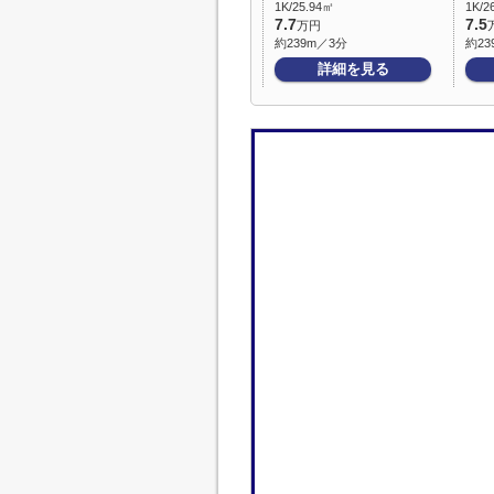
1K/25.94㎡
1K/2
7.7
7.5
万円
約239m／3分
約23
詳細を見る