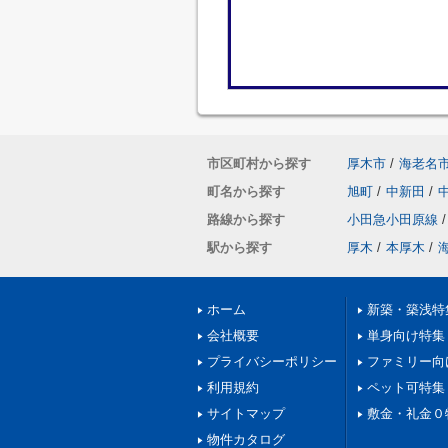
市区町村から探す
厚木市
/
海老名
町名から探す
旭町
/
中新田
/
路線から探す
小田急小田原線
/
駅から探す
厚木
/
本厚木
/
ホーム
新築・築浅特
会社概要
単身向け特集
プライバシーポリシー
ファミリー向
利用規約
ペット可特集
サイトマップ
敷金・礼金０
物件カタログ