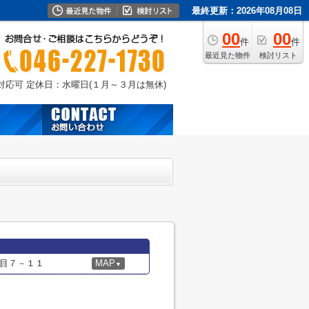
最終更新：2026年08月08日
00
00
件
件
最近見た物件
検討リスト
外対応可
定休日：水曜日(１月～３月は無休)
目７－１１
MAP
▼