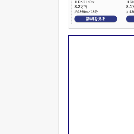
1LDK/41.40㎡
1LDK
8.2
8.1
万円
約1369m／18分
約13
詳細を見る