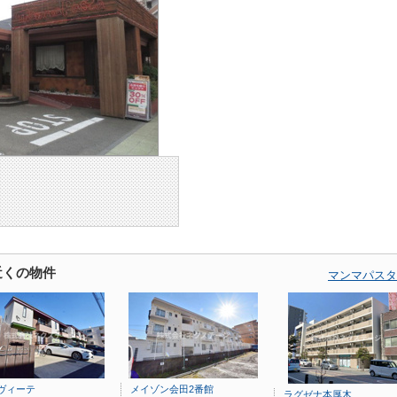
近くの物件
マンマパスタ
ヴィーテ
メイゾン会田2番館
ラグゼナ本厚木