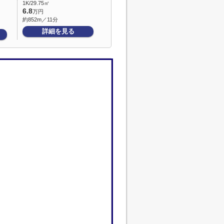
1K/29.75㎡
6.8
万円
約852m／11分
詳細を見る