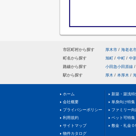
市区町村から探す
厚木市
/
海老名
町名から探す
旭町
/
中町
/
中
路線から探す
小田急小田原線
/
駅から探す
厚木
/
本厚木
/
ホーム
新築・築浅特
会社概要
単身向け特集
プライバシーポリシー
ファミリー向
利用規約
ペット可特集
サイトマップ
敷金・礼金０
物件カタログ