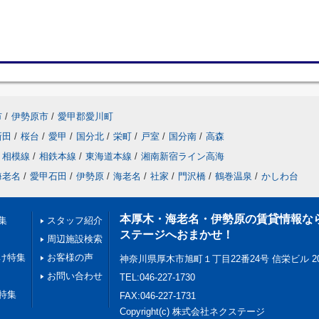
市
/
伊勢原市
/
愛甲郡愛川町
新田
/
桜台
/
愛甲
/
国分北
/
栄町
/
戸室
/
国分南
/
高森
相模線
/
相鉄本線
/
東海道本線
/
湘南新宿ライン高海
海老名
/
愛甲石田
/
伊勢原
/
海老名
/
社家
/
門沢橋
/
鶴巻温泉
/
かしわ台
本厚木・海老名・伊勢原の賃貸情報な
集
スタッフ紹介
ステージへおまかせ！
周辺施設検索
け特集
お客様の声
神奈川県厚木市旭町１丁目22番24号 信栄ビル 2
お問い合わせ
TEL:046-227-1730
特集
FAX:046-227-1731
Copyright(c) 株式会社ネクステージ