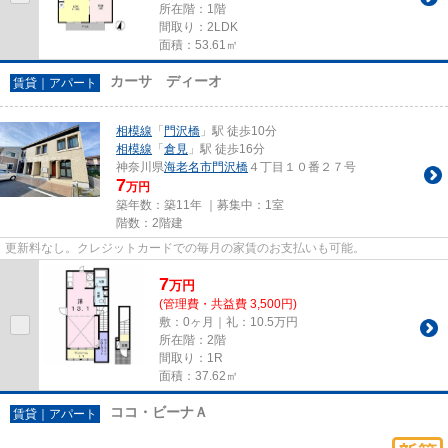
所在階：1階
間取り：2LDK
面積：53.61㎡
カーサ ディーオ
賃貸｜アパート
相模線
「
門沢橋
」駅 徒歩10分
相模線
「
倉見
」駅 徒歩16分
神奈川県
海老名市
門沢橋
４丁目１０番２７号
7
万円
築年数：築11年 ｜募集中：
1室
階数：2階建
更新料なし。クレジットカードでの毎月の家賃のお支払いも可能。
7
万
円
(管理費・共益費 3,500円)
敷：0ヶ月｜礼：10.5万円
所在階：2階
間取り：1R
面積：37.62㎡
ココ・ビーナＡ
賃貸｜アパート