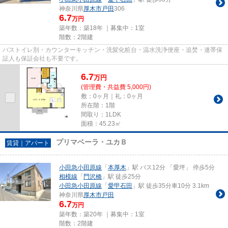
神奈川県
厚木市
戸田
306
6.7
万円
築年数：築18年 ｜募集中：
1室
階数：2階建
バストイレ別・カウンターキッチン・洗髪化粧台・温水洗浄便座・追焚・連帯保
証人も保証会社も不要です。
6.7
万
円
(管理費・共益費 5,000円)
敷：0ヶ月｜礼：0ヶ月
所在階：1階
間取り：1LDK
面積：45.23㎡
プリマベーラ・ユカＢ
賃貸｜アパート
小田急小田原線
「
本厚木
」駅 バス12分 「愛坪」 停歩5分
相模線
「
門沢橋
」駅 徒歩25分
小田急小田原線
「
愛甲石田
」駅 徒歩35分車10分 3.1km
神奈川県
厚木市
戸田
6.7
万円
築年数：築20年 ｜募集中：
1室
階数：2階建