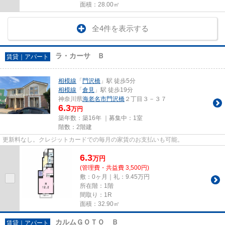
面積：28.00㎡
全4件を表示する
ラ・カーサ Ｂ
賃貸｜アパート
相模線
「
門沢橋
」駅 徒歩5分
相模線
「
倉見
」駅 徒歩19分
神奈川県
海老名市
門沢橋
２丁目３－３７
6.3
万円
築年数：築16年 ｜募集中：
1室
階数：2階建
更新料なし。クレジットカードでの毎月の家賃のお支払いも可能。
6.3
万
円
(管理費・共益費 3,500円)
敷：0ヶ月｜礼：9.45万円
所在階：1階
間取り：1R
面積：32.90㎡
カルムＧＯＴＯ Ｂ
賃貸｜アパート