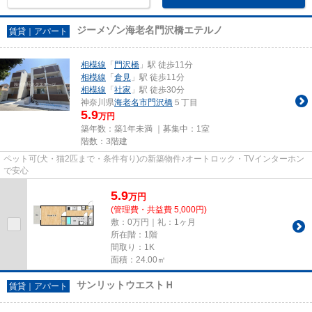
ジーメゾン海老名門沢橋エテルノ
賃貸｜アパート
相模線
「
門沢橋
」駅 徒歩11分
相模線
「
倉見
」駅 徒歩11分
相模線
「
社家
」駅 徒歩30分
神奈川県
海老名市
門沢橋
５丁目
5.9
万円
築年数：築1年未満 ｜募集中：
1室
階数：3階建
ペット可(犬・猫2匹まで・条件有り)の新築物件♪オートロック・TVインターホン
で安心
5.9
万
円
(管理費・共益費 5,000円)
敷：0万円｜礼：1ヶ月
所在階：1階
間取り：1K
面積：24.00㎡
サンリットウエストＨ
賃貸｜アパート