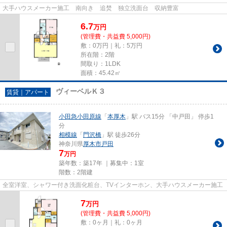
大手ハウスメーカー施工 南向き 追焚 独立洗面台 収納豊富
6.7
万
円
(管理費・共益費 5,000円)
敷：0万円｜礼：5万円
所在階：2階
間取り：1LDK
面積：45.42㎡
ヴィーベルＫ３
賃貸｜アパート
小田急小田原線
「
本厚木
」駅 バス15分 「中戸田」 停歩1
分
相模線
「
門沢橋
」駅 徒歩26分
神奈川県
厚木市
戸田
7
万円
築年数：築17年 ｜募集中：
1室
階数：2階建
全室洋室、シャワー付き洗面化粧台、TVインターホン、大手ハウスメーカー施工
7
万
円
(管理費・共益費 5,000円)
敷：0ヶ月｜礼：0ヶ月