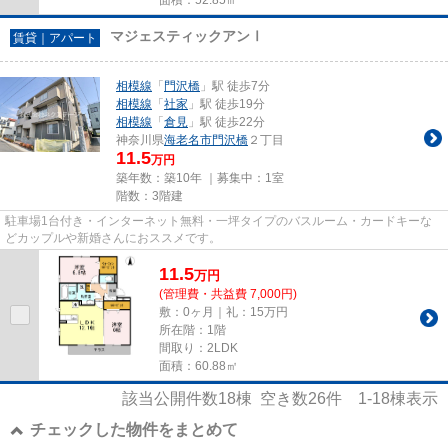
マジェスティックアンⅠ
賃貸｜アパート
相模線
「
門沢橋
」駅 徒歩7分
相模線
「
社家
」駅 徒歩19分
相模線
「
倉見
」駅 徒歩22分
神奈川県
海老名市
門沢橋
２丁目
11.5
万円
築年数：築10年 ｜募集中：
1室
階数：3階建
駐車場1台付き・インターネット無料・一坪タイプのバスルーム・カードキーな
どカップルや新婚さんにおススメです。
11.5
万
円
(管理費・共益費 7,000円)
敷：0ヶ月｜礼：15万円
所在階：1階
間取り：2LDK
面積：60.88㎡
該当公開件数
18
棟 空き数
26
件
1-18
棟表示
チェックした物件をまとめて