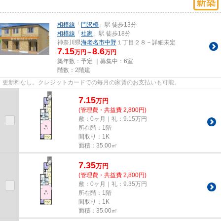
相模線
「
門沢橋
」駅 徒歩13分
相模線
「
社家
」駅 徒歩18分
神奈川県
海老名市
中野
１丁目２８－詳細未定
7.15
8.6
万円～
万円
築年数：予定 ｜募集中：
6室
階数：2階建
更新料なし。クレジットカードでの毎月の家賃のお支払いも可能。
7.15
万
円
(管理費・共益費 2,800円)
敷：0ヶ月｜礼：9.15万円
所在階：1階
間取り：1K
面積：35.00㎡
7.35
万
円
(管理費・共益費 2,800円)
敷：0ヶ月｜礼：9.35万円
所在階：1階
間取り：1K
面積：35.00㎡