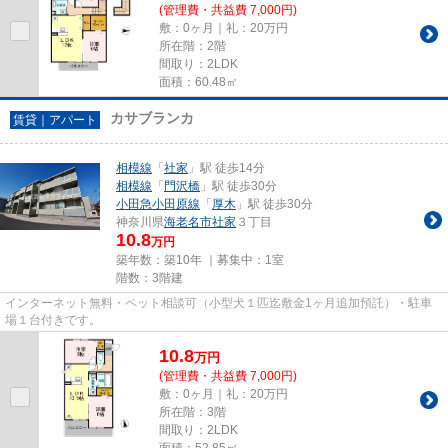
(管理費・共益費 7,000円)
敷：0ヶ月｜礼：20万円
所在階：2階
間取り：2LDK
面積：60.48㎡
カサブランカ
賃貸｜アパート
相模線
「
社家
」駅 徒歩14分
相模線
「
門沢橋
」駅 徒歩30分
小田急小田原線
「
厚木
」駅 徒歩30分
神奈川県
海老名市
社家
３丁目
10.8
万円
築年数：築10年 ｜募集中：
1室
階数：3階建
インターネット無料・ペット相談可（小型犬１匹迄敷金1ヶ月追加預託）・駐車
場１台付きです。
10.8
万
円
(管理費・共益費 7,000円)
敷：0ヶ月｜礼：20万円
所在階：3階
間取り：2LDK
面積：52.85㎡