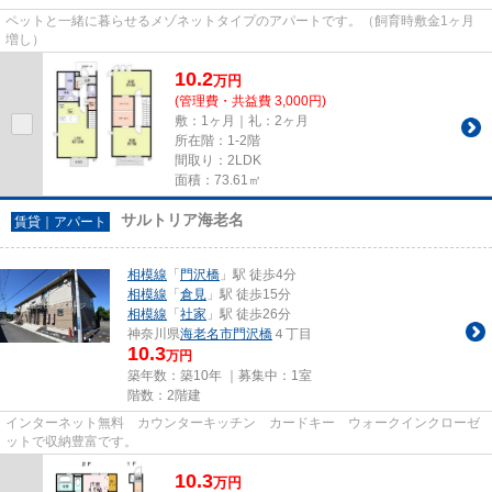
ペットと一緒に暮らせるメゾネットタイプのアパートです。（飼育時敷金1ヶ月
増し）
10.2
万
円
(管理費・共益費 3,000円)
敷：1ヶ月｜礼：2ヶ月
所在階：1-2階
間取り：2LDK
面積：73.61㎡
サルトリア海老名
賃貸｜アパート
相模線
「
門沢橋
」駅 徒歩4分
相模線
「
倉見
」駅 徒歩15分
相模線
「
社家
」駅 徒歩26分
神奈川県
海老名市
門沢橋
４丁目
10.3
万円
築年数：築10年 ｜募集中：
1室
階数：2階建
インターネット無料 カウンターキッチン カードキー ウォークインクローゼ
ットで収納豊富です。
10.3
万
円