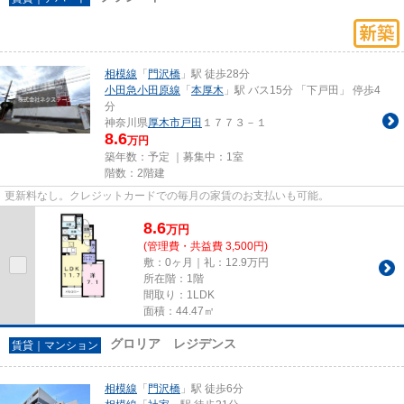
相模線
「
門沢橋
」駅 徒歩28分
小田急小田原線
「
本厚木
」駅 バス15分 「下戸田」 停歩4
分
神奈川県
厚木市
戸田
１７７３－１
8.6
万円
築年数：予定 ｜募集中：
1室
階数：2階建
更新料なし。クレジットカードでの毎月の家賃のお支払いも可能。
8.6
万
円
(管理費・共益費 3,500円)
敷：0ヶ月｜礼：12.9万円
所在階：1階
間取り：1LDK
面積：44.47㎡
グロリア レジデンス
賃貸｜マンション
相模線
「
門沢橋
」駅 徒歩6分