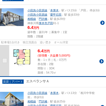
小田急小田原線
「
本厚木
」駅 バス15分 「戸田」 停歩3分
小田急小田原線
「
愛甲石田
」駅 徒歩33分
相模線
「
門沢橋
」駅 徒歩29分
神奈川県
厚木市
戸田
81-1
6.4
万円
築年数：築31年 ｜募集中：
1室
階数：2階建
駐車場1台付き 独立洗面台 追い焚き オール洋室
6.4
万
円
(管理費・共益費 5,000円)
敷：1ヶ月｜礼：0万円
所在階：2階
間取り：3DK
面積：54.70㎡
エスペランサＡ
賃貸｜アパート
小田急小田原線
「
本厚木
」駅 バス13分 「相川中学校
前」 停歩5分
相模線
「
門沢橋
」駅 徒歩25分
小田急小田原線
「
愛甲石田
」駅 徒歩36分