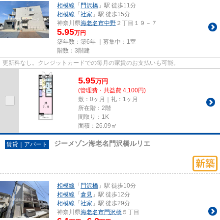
相模線
「
門沢橋
」駅 徒歩11分
相模線
「
社家
」駅 徒歩15分
神奈川県
海老名市
中野
２丁目１９－７
5.95
万円
築年数：築6年 ｜募集中：
1室
階数：3階建
更新料なし。クレジットカードでの毎月の家賃のお支払いも可能。
5.95
万
円
(管理費・共益費 4,100円)
敷：0ヶ月｜礼：1ヶ月
所在階：2階
間取り：1K
面積：26.09㎡
ジーメゾン海老名門沢橋ルリエ
賃貸｜アパート
相模線
「
門沢橋
」駅 徒歩10分
相模線
「
倉見
」駅 徒歩12分
相模線
「
社家
」駅 徒歩29分
神奈川県
海老名市
門沢橋
５丁目