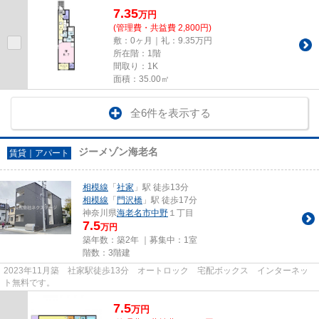
7.35
万
円
(管理費・共益費 2,800円)
敷：0ヶ月｜礼：9.35万円
所在階：1階
間取り：1K
面積：35.00㎡
全6件を表示する
ジーメゾン海老名
賃貸｜アパート
相模線
「
社家
」駅 徒歩13分
相模線
「
門沢橋
」駅 徒歩17分
神奈川県
海老名市
中野
１丁目
7.5
万円
築年数：築2年 ｜募集中：
1室
階数：3階建
2023年11月築 社家駅徒歩13分 オートロック 宅配ボックス インターネッ
ト無料です。
7.5
万
円