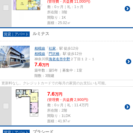
(管理費・共益費 11,000円)
敷：0ヶ月｜礼：1ヶ月
所在階：3階
間取り：1K
面積：25.02㎡
ルミナス
賃貸｜アパート
相模線
「
社家
」駅 徒歩12分
相模線
「
門沢橋
」駅 徒歩12分
神奈川県
海老名市
中野
２丁目１２－１
7.6
万円
築年数：築5年 ｜募集中：
1室
階数：3階建
更新料なし。クレジットカードでの毎月の家賃のお支払いも可能。
7.6
万
円
(管理費・共益費 2,900円)
敷：0ヶ月｜礼：11.4万円
所在階：2階
間取り：1LDK
面積：41.97㎡
プラシード
賃貸｜アパート