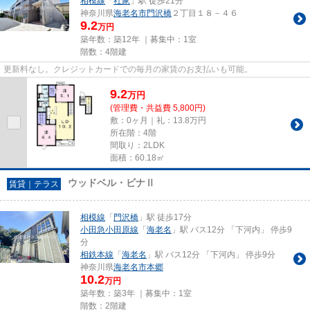
相模線
「
社家
」駅 徒歩21分
神奈川県
海老名市
門沢橋
２丁目１８－４６
9.2
万円
築年数：築12年 ｜募集中：
1室
階数：4階建
更新料なし。クレジットカードでの毎月の家賃のお支払いも可能。
9.2
万
円
(管理費・共益費 5,800円)
敷：0ヶ月｜礼：13.8万円
所在階：4階
間取り：2LDK
面積：60.18㎡
ウッドベル・ビナⅡ
賃貸｜テラス
相模線
「
門沢橋
」駅 徒歩17分
小田急小田原線
「
海老名
」駅 バス12分 「下河内」 停歩9
分
相鉄本線
「
海老名
」駅 バス12分 「下河内」 停歩9分
神奈川県
海老名市
本郷
10.2
万円
築年数：築3年 ｜募集中：
1室
階数：2階建