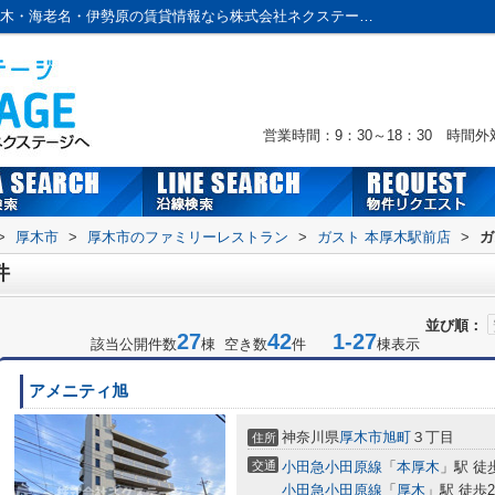
ガスト 本厚木駅前店周辺の物件一覧｜本厚木・海老名・伊勢原の賃貸情報なら株式会社ネクステージへおまかせ！
営業時間：9：30～18：30 時間
>
厚木市
>
厚木市のファミリーレストラン
>
ガスト 本厚木駅前店
>
ガ
件
並び順：
27
42
1-27
該当公開件数
棟 空き数
件
棟表示
アメニティ旭
神奈川県
厚木市
旭町
３丁目
住所
交通
小田急小田原線
「
本厚木
」駅 徒
小田急小田原線
「
厚木
」駅 徒歩2