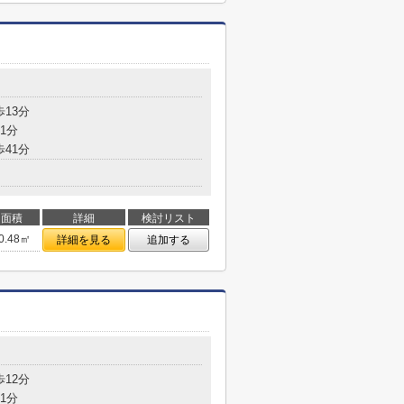
歩13分
1分
歩41分
面積
詳細
検討リスト
0.48㎡
詳細を見る
追加する
歩12分
1分