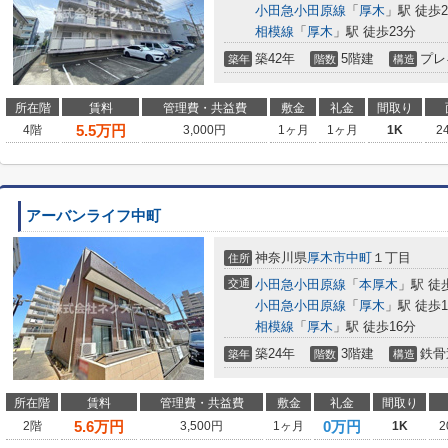
小田急小田原線
「
厚木
」駅 徒歩2
相模線
「
厚木
」駅 徒歩23分
築42年
5階建
プレ
築年
階数
構造
所在階
賃料
管理費・共益費
敷金
礼金
間取り
5.5
万円
4階
3,000円
1ヶ月
1ヶ月
1K
2
アーバンライフ中町
神奈川県
厚木市
中町
１丁目
住所
交通
小田急小田原線
「
本厚木
」駅 徒
小田急小田原線
「
厚木
」駅 徒歩1
相模線
「
厚木
」駅 徒歩16分
築24年
3階建
鉄骨
築年
階数
構造
所在階
賃料
管理費・共益費
敷金
礼金
間取り
5.6
万円
0万円
2階
3,500円
1ヶ月
1K
2