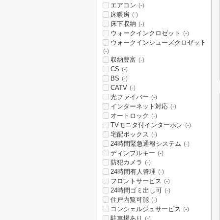
エアコン
(-)
床暖房
(-)
床下収納
(-)
ウォークインクロゼット
(-)
ウォークインシューズクロゼット
(-)
収納豊富
(-)
CS
(-)
BS
(-)
CATV
(-)
光ファイバー
(-)
インターネット対応
(-)
オートロック
(-)
TVモニタ付インターホン
(-)
宅配ボックス
(-)
24時間緊急通報システム
(-)
ディンプルキー
(-)
防犯カメラ
(-)
24時間有人管理
(-)
フロントサービス
(-)
24時間ゴミ出し可
(-)
住戸内覧可能
(-)
コンシェルジュサービス
(-)
駐車場あり
(-)