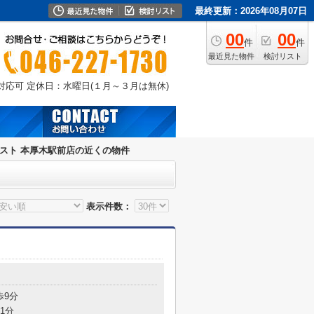
最終更新：2026年08月07日
00
00
件
件
最近見た物件
検討リスト
外対応可
定休日：水曜日(１月～３月は無休)
スト 本厚木駅前店の近くの物件
表示件数：
歩9分
1分