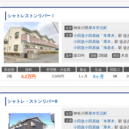
シャトレストンリバーⅠ
神奈川県
厚木市
元町
住所
交通
小田急小田原線
「
本厚木
」駅 徒
小田急小田原線
「
厚木
」駅 徒歩2
小田急小田原線
「
海老名
」駅 徒
築33年
2階建
木造
築年
階数
構造
所在階
賃料
管理費・共益費
敷金
礼金
間取り
5.2
万円
0ヶ月
2階
3,000円
1ヶ月
1K
2
シャトレ・ストンリバーII
神奈川県
厚木市
元町
住所
交通
小田急小田原線
「
本厚木
」駅 徒
小田急小田原線
「
厚木
」駅 徒歩2