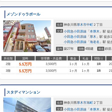
メゾンドゥラポール
神奈川県
厚木市
中町
２丁目
住所
交通
小田急小田原線
「
本厚木
」駅 徒
小田急小田原線
「
厚木
」駅 徒歩1
小田急小田原線
「
海老名
」駅 徒歩
築27年
4階建
鉄筋
築年
階数
構造
所在階
賃料
管理費・共益費
敷金
礼金
間取り
5.5
万円
2階
3,500円
1ヶ月
1ヶ月
1R
2
5.5
万円
3階
3,500円
1ヶ月
1ヶ月
1R
2
スタディマンション
神奈川県
厚木市
旭町
２丁目
住所
交通
小田急小田原線
「
本厚木
」駅 徒