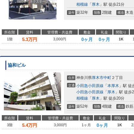
相模線
「
厚木
」駅 徒歩21分
築32年
2階建
木造
築年
階数
構造
所在階
賃料
管理費・共益費
敷金
礼金
間取り
5.3
万円
0ヶ月
0ヶ月
1階
3,000円
1K
協和ビル
神奈川県
厚木市
中町
２丁目
住所
交通
小田急小田原線
「
本厚木
」駅 徒
小田急小田原線
「
厚木
」駅 徒歩2
相模線
「
厚木
」駅 徒歩20分
築52年
4階建
鉄筋
築年
階数
構造
所在階
賃料
管理費・共益費
敷金
礼金
間取り
5.4
万円
0ヶ月
3階
3,000円
1ヶ月
1K
2