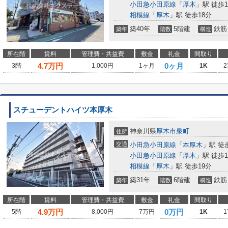
小田急小田原線
「
厚木
」駅 徒歩1
相模線
「
厚木
」駅 徒歩18分
築40年
5階建
鉄筋
築年
階数
構造
所在階
賃料
管理費・共益費
敷金
礼金
間取り
4.7
万円
0ヶ月
3階
1,000円
1ヶ月
1K
2
スチューデントハイツ本厚木
神奈川県
厚木市
泉町
住所
交通
小田急小田原線
「
本厚木
」駅 徒
小田急小田原線
「
厚木
」駅 徒歩1
相模線
「
厚木
」駅 徒歩19分
築31年
6階建
鉄筋
築年
階数
構造
所在階
賃料
管理費・共益費
敷金
礼金
間取り
4.9
万円
0万円
5階
8,000円
7万円
1K
1