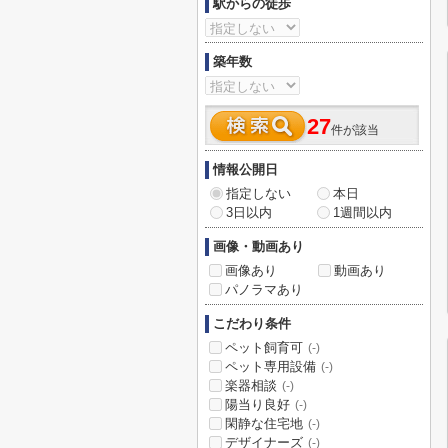
駅からの徒歩
築年数
27
件が該当
情報公開日
指定しない
本日
3日以内
1週間以内
画像・動画あり
画像あり
動画あり
パノラマあり
こだわり条件
ペット飼育可
(-)
ペット専用設備
(-)
楽器相談
(-)
陽当り良好
(-)
閑静な住宅地
(-)
デザイナーズ
(-)