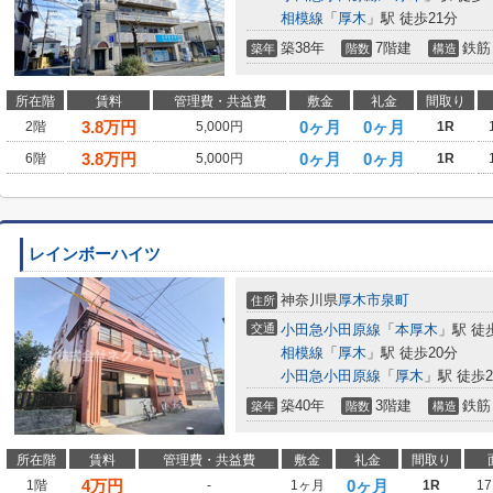
相模線
「
厚木
」駅 徒歩21分
築38年
7階建
鉄筋
築年
階数
構造
所在階
賃料
管理費・共益費
敷金
礼金
間取り
3.8
万円
0ヶ月
0ヶ月
2階
5,000円
1R
3.8
万円
0ヶ月
0ヶ月
6階
5,000円
1R
レインボーハイツ
神奈川県
厚木市
泉町
住所
交通
小田急小田原線
「
本厚木
」駅 徒
相模線
「
厚木
」駅 徒歩20分
小田急小田原線
「
厚木
」駅 徒歩2
築40年
3階建
鉄筋
築年
階数
構造
所在階
賃料
管理費・共益費
敷金
礼金
間取り
4
万円
0ヶ月
1階
-
1ヶ月
1R
17