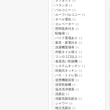
メゾネット
(-)
ベランダ
(-)
バルコニー
(-)
ルーフバルコニー
(-)
オール電化
(-)
エレベーター
(-)
照明器具付き
(-)
駐輪場
(-)
バイク置場あり
(-)
家具・家電付き
(-)
洗濯機置場有
(-)
外観タイル張り
(-)
コンロ２口以上
(-)
食器洗い乾燥機
(-)
システムキッチン
(-)
対面式キッチン
(-)
バス・トイレ別
(-)
追焚機能浴室
(-)
浴室乾燥機
(-)
温水洗浄便座
(-)
洗面台
(-)
洗髪洗面化粧台
(-)
シャワー
(-)
独立洗面台
(-)