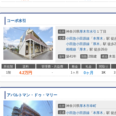
コーポ水引
神奈川県
厚木市
水引
１丁目
住所
交通
小田急小田原線
「
本厚木
」駅 徒
小田急小田原線
「
厚木
」駅 徒歩2
相模線
「
厚木
」駅 徒歩26分
築41年
2階建
木造
築年
階数
構造
所在階
賃料
管理費・共益費
敷金
礼金
間取り
4.2
万円
0ヶ月
1階
-
1ヶ月
1K
1
アパルトマン・ドゥ・マリー
神奈川県
厚木市
幸町
住所
交通
小田急小田原線
「
本厚木
」駅 徒