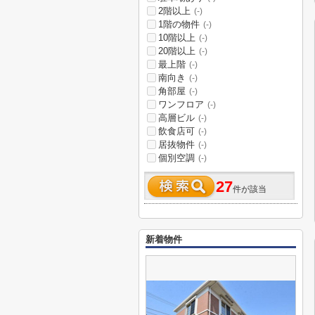
2階以上
(-)
1階の物件
(-)
10階以上
(-)
20階以上
(-)
最上階
(-)
南向き
(-)
角部屋
(-)
ワンフロア
(-)
高層ビル
(-)
飲食店可
(-)
居抜物件
(-)
個別空調
(-)
27
件が該当
新着物件