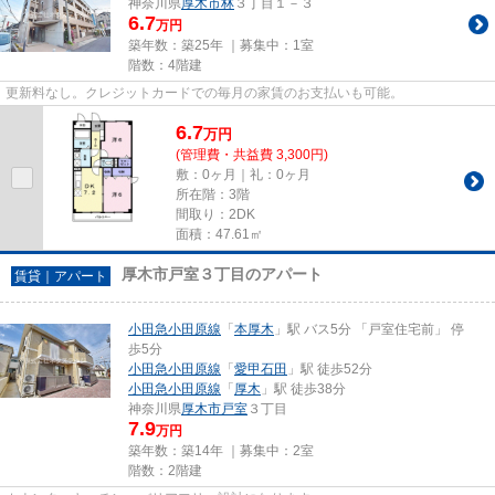
神奈川県
厚木市
林
３丁目１－３
6.7
万円
築年数：築25年 ｜募集中：
1室
階数：4階建
更新料なし。クレジットカードでの毎月の家賃のお支払いも可能。
6.7
万
円
(管理費・共益費 3,300円)
敷：0ヶ月｜礼：0ヶ月
所在階：3階
間取り：2DK
面積：47.61㎡
厚木市戸室３丁目のアパート
賃貸｜アパート
小田急小田原線
「
本厚木
」駅 バス5分 「戸室住宅前」 停
歩5分
小田急小田原線
「
愛甲石田
」駅 徒歩52分
小田急小田原線
「
厚木
」駅 徒歩38分
神奈川県
厚木市
戸室
３丁目
7.9
万円
築年数：築14年 ｜募集中：
2室
階数：2階建