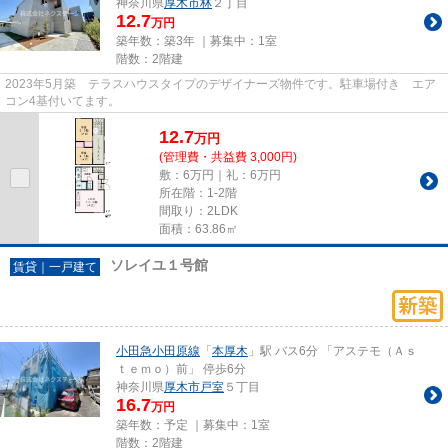
神奈川県
厚木市
林
２丁目
12.7
万円
築年数：築3年 ｜募集中：
1室
階数：2階建
2023年5月築 テラスハウスタイプのデザイナーズ物件です。駐車場付き エア
コン4基付いてます。
12.7
万
円
(管理費・共益費 3,000円)
敷：6万円｜礼：6万円
所在階：1-2階
間取り：2LDK
面積：63.86㎡
ソレイユ１号館
賃貸｜一戸建て
小田急小田原線
「
本厚木
」駅 バス6分 「アステモ（Ａｓ
ｔｅｍｏ）前」 停歩6分
神奈川県
厚木市
戸室
５丁目
16.7
万円
築年数：予定 ｜募集中：
1室
階数：2階建