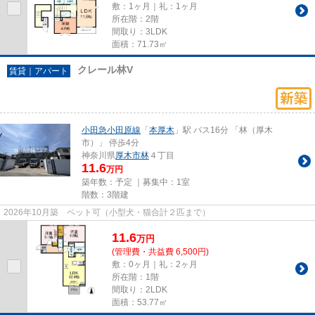
敷：1ヶ月｜礼：1ヶ月
所在階：2階
間取り：3LDK
面積：71.73㎡
クレール林V
賃貸｜アパート
小田急小田原線
「
本厚木
」駅 バス16分 「林（厚木
市）」 停歩4分
神奈川県
厚木市
林
４丁目
11.6
万円
築年数：予定 ｜募集中：
1室
階数：3階建
2026年10月築 ペット可（小型犬・猫合計２匹まで）
11.6
万
円
(管理費・共益費 6,500円)
敷：0ヶ月｜礼：2ヶ月
所在階：1階
間取り：2LDK
面積：53.77㎡