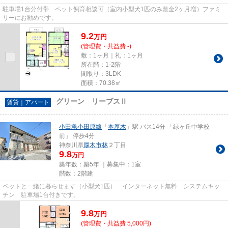
駐車場1台分付帯 ペット飼育相談可（室内小型犬1匹のみ敷金2ヶ月増）ファミ
リーにお勧めです。
9.2
万
円
(管理費・共益費 -)
敷：1ヶ月｜礼：1ヶ月
所在階：1-2階
間取り：3LDK
面積：70.38㎡
グリーン リーブスⅡ
賃貸｜アパート
小田急小田原線
「
本厚木
」駅 バス14分 「緑ヶ丘中学校
前」 停歩4分
神奈川県
厚木市
林
２丁目
9.8
万円
築年数：築5年 ｜募集中：
1室
階数：2階建
ペットと一緒に暮らせます（小型犬1匹） インターネット無料 システムキッ
チン 駐車場1台付きです。
9.8
万
円
(管理費・共益費 5,000円)