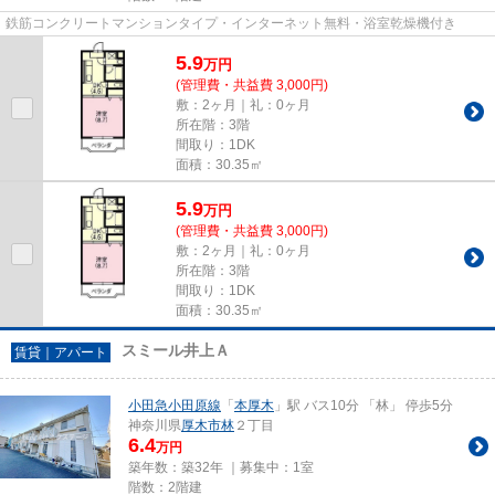
鉄筋コンクリートマンションタイプ・インターネット無料・浴室乾燥機付き
5.9
万
円
(管理費・共益費 3,000円)
敷：2ヶ月｜礼：0ヶ月
所在階：3階
間取り：1DK
面積：30.35㎡
5.9
万
円
(管理費・共益費 3,000円)
敷：2ヶ月｜礼：0ヶ月
所在階：3階
間取り：1DK
面積：30.35㎡
スミール井上Ａ
賃貸｜アパート
小田急小田原線
「
本厚木
」駅 バス10分 「林」 停歩5分
神奈川県
厚木市
林
２丁目
6.4
万円
築年数：築32年 ｜募集中：
1室
階数：2階建