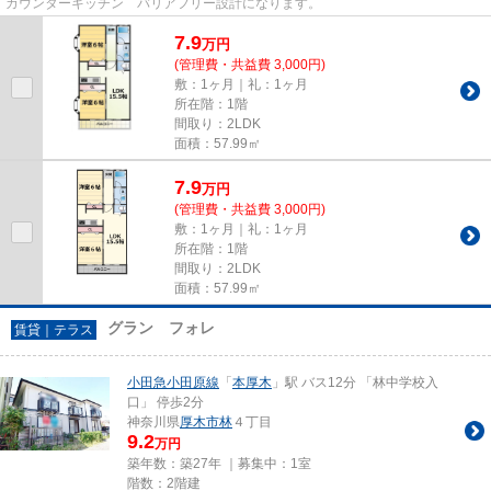
カウンターキッチン バリアフリー設計になります。
7.9
万
円
(管理費・共益費 3,000円)
敷：1ヶ月｜礼：1ヶ月
所在階：1階
間取り：2LDK
面積：57.99㎡
7.9
万
円
(管理費・共益費 3,000円)
敷：1ヶ月｜礼：1ヶ月
所在階：1階
間取り：2LDK
面積：57.99㎡
グラン フォレ
賃貸｜テラス
小田急小田原線
「
本厚木
」駅 バス12分 「林中学校入
口」 停歩2分
神奈川県
厚木市
林
４丁目
9.2
万円
築年数：築27年 ｜募集中：
1室
階数：2階建