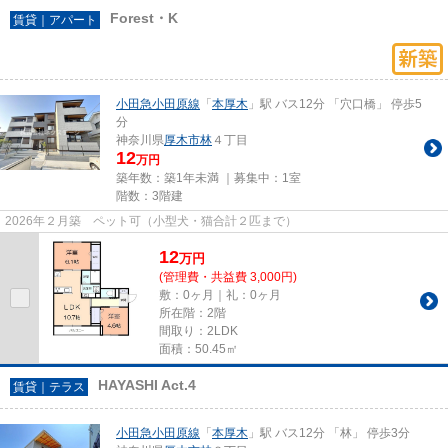
Forest・K
賃貸｜アパート
小田急小田原線
「
本厚木
」駅 バス12分 「穴口橋」 停歩5
分
神奈川県
厚木市
林
４丁目
12
万円
築年数：築1年未満 ｜募集中：
1室
階数：3階建
2026年２月築 ペット可（小型犬・猫合計２匹まで）
12
万
円
(管理費・共益費 3,000円)
敷：0ヶ月｜礼：0ヶ月
所在階：2階
間取り：2LDK
面積：50.45㎡
HAYASHI Act.4
賃貸｜テラス
小田急小田原線
「
本厚木
」駅 バス12分 「林」 停歩3分