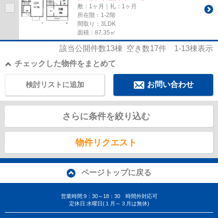
敷：1ヶ月｜礼：1ヶ月
所在階：1-2階
間取り：3LDK
面積：87.35㎡
該当公開件数
13
棟 空き数
17
件
1-13
棟表示
チェックした物件をまとめて
検討リストに追加
お問い合わせ
さらに条件を絞り込む
物件リクエスト
ページトップに戻る
営業時間:9：30～18：30 時間外対応可
定休日:水曜日(１月～３月は無休)