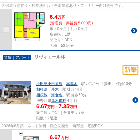
各部屋収納有り・独立洗面台・全部屋窓あり・ファミリー向け物件です。
6.4
万
円
(管理費・共益費 5,000円)
敷：0ヶ月｜礼：0ヶ月
所在階：1階
間取り：3DK
面積：53.50㎡
リヴィエール林
賃貸｜アパート
小田急小田原線
「
本厚木
」駅 バス9分 「妻田」 停歩13分
相模線
「
厚木
」駅 徒歩44分
相模線
「
海老名
」駅 徒歩60分
神奈川県
厚木市
林
４丁目
6.67
7.35
万円～
万円
築年数：予定 ｜募集中：
3室
階数：2階建
2026年8月築 ネット無料 独立洗面台 角部屋 宅配BOX
6.67
万
円