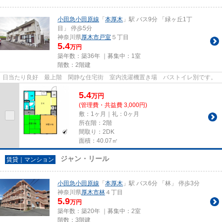
小田急小田原線
「
本厚木
」駅 バス9分 「緑ヶ丘1丁
目」 停歩5分
神奈川県
厚木市
戸室
５丁目
5.4
万円
築年数：築36年 ｜募集中：
1室
階数：2階建
日当たり良好 最上階 閑静な住宅街 室内洗濯機置き場 バストイレ別です。
5.4
万
円
(管理費・共益費 3,000円)
敷：1ヶ月｜礼：0ヶ月
所在階：2階
間取り：2DK
面積：40.07㎡
ジャン・リール
賃貸｜マンション
小田急小田原線
「
本厚木
」駅 バス6分 「林」 停歩3分
神奈川県
厚木市
林
４丁目
5.9
万円
築年数：築20年 ｜募集中：
2室
階数：3階建