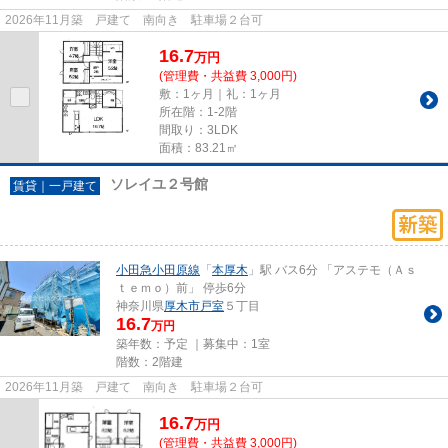
2026年11月築 戸建て 南向き 駐車場２台可
16.7
万
円
(管理費・共益費 3,000円)
敷：1ヶ月｜礼：1ヶ月
所在階：1-2階
間取り：3LDK
面積：83.21㎡
ソレイユ２号館
賃貸｜一戸建て
小田急小田原線
「
本厚木
」駅 バス6分 「アステモ（Ａｓ
ｔｅｍｏ）前」 停歩6分
神奈川県
厚木市
戸室
５丁目
16.7
万円
築年数：予定 ｜募集中：
1室
階数：2階建
2026年11月築 戸建て 南向き 駐車場２台可
16.7
万
円
(管理費・共益費 3,000円)