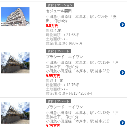
賃貸｜マンション
セジュール妻田
小田急小田原線「本厚木」駅 バス6分 「妻
田」 停歩4分
9.9万円
間取:
4DK
建物面積:
- / 21.68坪
土地面積:
- / -
敷金/礼金:
0ヶ月/0ヶ月
賃貸｜アパート
プラシード エイワン
小田急小田原線「本厚木」駅 バス13分 「戸
室神社下」 停歩1分
小田急小田原線「本厚木」駅 徒歩23分
9.55万円
間取:
1LDK
建物面積:
- / 12.76坪
土地面積:
- / -
敷金/礼金:
0ヶ月/13.425万円
賃貸｜アパート
プラシード エイワン
小田急小田原線「本厚木」駅 バス13分 「戸
室神社下」 停歩1分
小田急小田原線「本厚木」駅 徒歩23分
9.75万円