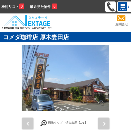
0
0
検討リスト
最近見た物件
お問合せ
コメダ珈琲店 厚木妻田店
前
次
画像タップで拡大表示【
1
/1】