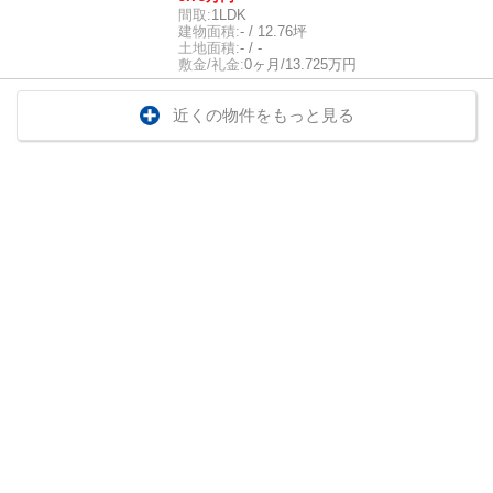
間取:
1LDK
建物面積:
- / 12.76坪
土地面積:
- / -
敷金/礼金:
0ヶ月/13.725万円
近くの物件をもっと見る