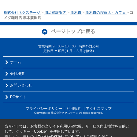
株式会社ネクステージ
>
周辺施設案内
>
厚木市
>
厚木市の喫茶店・カフェ
>
コ
メダ珈琲店 厚木妻田店
ページトップに戻る
営業時間:9：30～18：30 時間外対応可
定休日:水曜日(１月～３月は無休)
ホーム
会社概要
お問い合わせ
PCサイト
プライバシーポリシー
利用規約
｜アクセスマップ
｜
Copyright(c) 株式会社ネクステージ All rights reserved.
当サイトでは、お客様の当サイト利用状況把握、サービス向上検討を目的と
して、クッキー（Cookie）を使用しています。
詳しくは、当社の
「Cookieの取扱いについて」
をご確認ください。