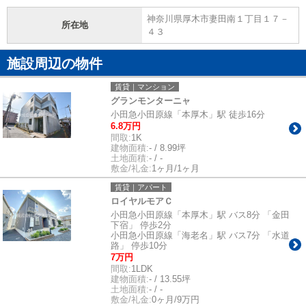
神奈川県厚木市妻田南１丁目１７－
所在地
４３
施設周辺の物件
賃貸｜マンション
グランモンターニャ
小田急小田原線「本厚木」駅 徒歩16分
6.8万円
間取:
1K
建物面積:
- / 8.99坪
土地面積:
- / -
敷金/礼金:
1ヶ月/1ヶ月
賃貸｜アパート
ロイヤルモアＣ
小田急小田原線「本厚木」駅 バス8分 「金田
下宿」 停歩2分
小田急小田原線「海老名」駅 バス7分 「水道
路」 停歩10分
7万円
間取:
1LDK
建物面積:
- / 13.55坪
土地面積:
- / -
敷金/礼金:
0ヶ月/9万円