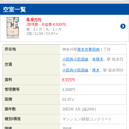
空室一覧
8.9
万
円
(管理費・共益費 4,500円)
敷：1ヶ月｜礼：1ヶ月
2階 / 1LDK / 53.97㎡
所在地
神奈川県
厚木市
妻田南
１丁目
小田急小田原線
「
本厚木
」駅 徒歩21
交通
分
小田急小田原線
「
厚木
」駅 徒歩30分
賃料
8.9万円
管理費等
4,500円
面積
53.97㎡
築年数
2002年 4月 (築24年)
種別/構造
マンション/鉄筋コンクリート
階建
3階建