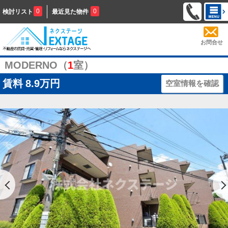
0
0
検討リスト
最近見た物件
お問合せ
MODERNO（
1
室）
賃料
8.9万円
空室情報を確認