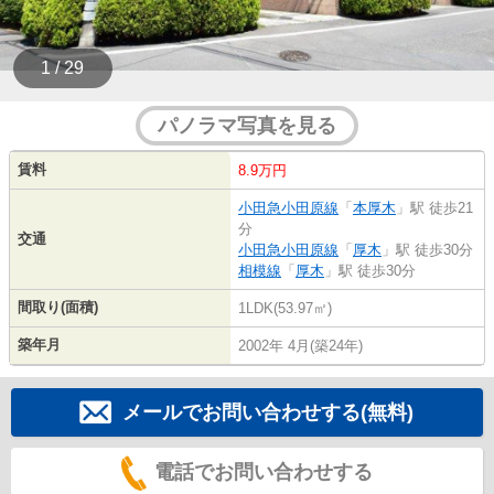
1 / 29
パノラマ写真を見る
賃料
8.9万円
小田急小田原線
「
本厚木
」駅 徒歩21
分
交通
小田急小田原線
「
厚木
」駅 徒歩30分
相模線
「
厚木
」駅 徒歩30分
間取り(面積)
1LDK(53.97㎡)
築年月
2002年 4月(築24年)
メールでお問い合わせする(無料)
電話でお問い合わせする