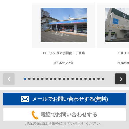
ローソン 厚木妻田南一丁目店
ＦＵＪ
約232m／3分
約904
前
メールでお問い合わせする(無料)
電話でお問い合わせする
現況の確認はお気軽にお問い合わせください。