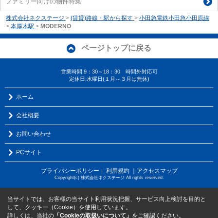
ファミリー向けの物件特集
株式会社ネクステージ
>
(賃貸)路線・駅から探す
>
小田急電鉄小田急小田原線
>
本厚木駅
>
MODERNO
ページトップに戻る
営業時間:9：30～18：30 時間外対応可
定休日:水曜日(１月～３月は無休)
ホーム
会社概要
お問い合わせ
PCサイト
プライバシーポリシー
利用規約
｜アクセスマップ
｜
Copyright(c) 株式会社ネクステージ All rights reserved.
当サイトでは、お客様の当サイト利用状況把握、サービス向上検討を目的と
して、クッキー（Cookie）を使用しています。
詳しくは、当社の
「Cookieの取扱いについて」
をご確認ください。