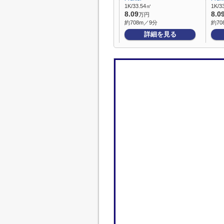
1K/33.54㎡
1K/3
8.09
8.0
万円
約708m／9分
約70
詳細を見る