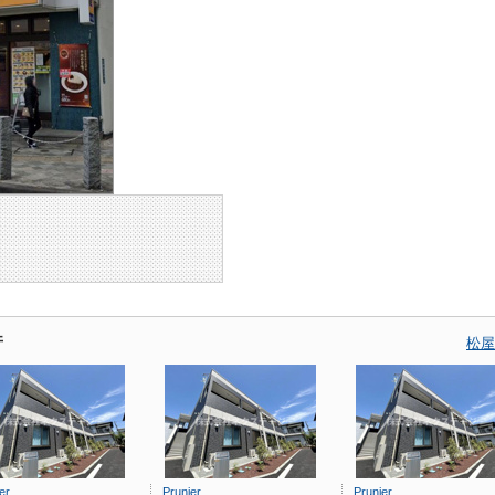
件
松屋
er
Prunier
Prunier