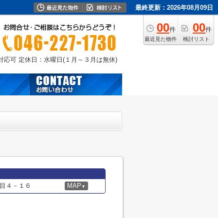
最終更新：2026年08月09日
00
00
件
件
最近見た物件
検討リスト
外対応可
定休日：水曜日(１月～３月は無休)
目４－１６
MAP
▼