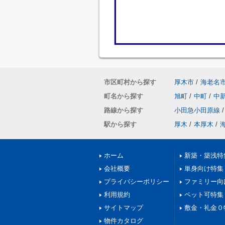
市区町村から探す
厚木市
/
海老名
町名から探す
旭町
/
中町
/
中
路線から探す
小田急小田原線
/
駅から探す
厚木
/
本厚木
/
ホーム
新築・築浅特
会社概要
単身向け特集
プライバシーポリシー
ファミリー向
利用規約
ペット可特集
サイトマップ
敷金・礼金０
物件カタログ