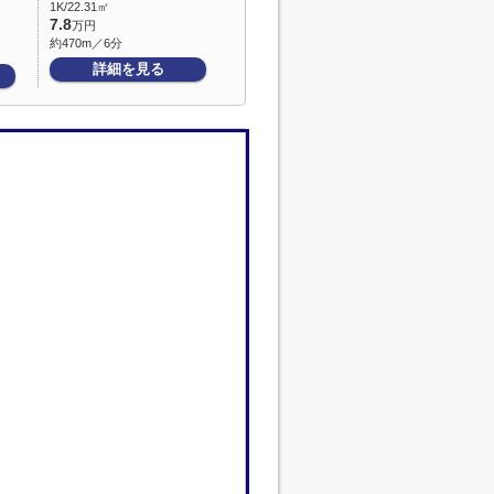
1K/22.31㎡
7.8
万円
約470m／6分
詳細を見る