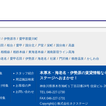
市
/
伊勢原市
/
愛甲郡愛川町
新田
/
桜台
/
愛甲
/
国分北
/
戸室
/
栄町
/
国分南
/
高森
相模線
/
相鉄本線
/
東海道本線
/
湘南新宿ライン高海
海老名
/
愛甲石田
/
伊勢原
/
海老名
/
社家
/
門沢橋
/
鶴巻温泉
/
かしわ台
本厚木・海老名・伊勢原の賃貸情報な
集
スタッフ紹介
ステージへおまかせ！
周辺施設検索
け特集
お客様の声
神奈川県厚木市旭町１丁目22番24号 信栄ビル 2
お問い合わせ
TEL:046-227-1730
特集
FAX:046-227-1731
Copyright(c) 株式会社ネクステージ