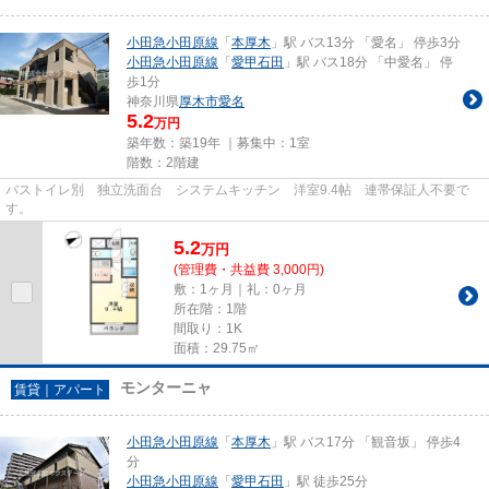
小田急小田原線
「
本厚木
」駅 バス13分 「愛名」 停歩3分
小田急小田原線
「
愛甲石田
」駅 バス18分 「中愛名」 停
歩1分
神奈川県
厚木市
愛名
5.2
万円
築年数：築19年 ｜募集中：
1室
階数：2階建
バストイレ別 独立洗面台 システムキッチン 洋室9.4帖 連帯保証人不要で
す。
5.2
万
円
(管理費・共益費 3,000円)
敷：1ヶ月｜礼：0ヶ月
所在階：1階
間取り：1K
面積：29.75㎡
モンターニャ
賃貸｜アパート
小田急小田原線
「
本厚木
」駅 バス17分 「観音坂」 停歩4
分
小田急小田原線
「
愛甲石田
」駅 徒歩25分