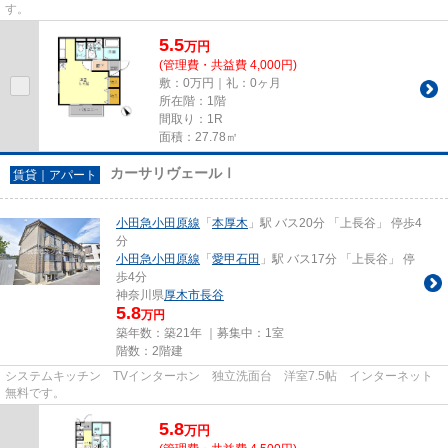
す。
5.5
万
円
(管理費・共益費 4,000円)
敷：0万円｜礼：0ヶ月
所在階：1階
間取り：1R
面積：27.78㎡
カーサリヴェールⅠ
賃貸｜アパート
小田急小田原線
「
本厚木
」駅 バス20分 「上長谷」 停歩4
分
小田急小田原線
「
愛甲石田
」駅 バス17分 「上長谷」 停
歩4分
神奈川県
厚木市
長谷
5.8
万円
築年数：築21年 ｜募集中：
1室
階数：2階建
システムキッチン TVインターホン 独立洗面台 洋室7.5帖 インターネット
無料です。
5.8
万
円