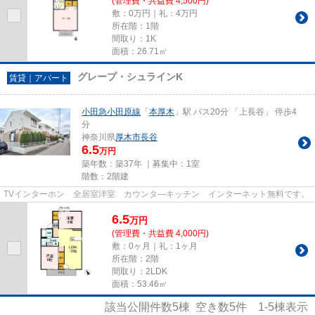
(管理費・共益費 4,500円)
敷：0万円｜礼：4万円
所在階：1階
間取り：1K
面積：26.71㎡
グレープ・シュラインK
賃貸｜アパート
小田急小田原線
「
本厚木
」駅 バス20分 「上長谷」 停歩4
分
神奈川県
厚木市
長谷
6.5
万円
築年数：築37年 ｜募集中：
1室
階数：2階建
TVインターホン 全居室洋室 カウンタ―キッチン インターネット無料です。
6.5
万
円
(管理費・共益費 4,000円)
敷：0ヶ月｜礼：1ヶ月
所在階：2階
間取り：2LDK
面積：53.46㎡
該当公開件数
5
棟 空き数
5
件
1-5
棟表示