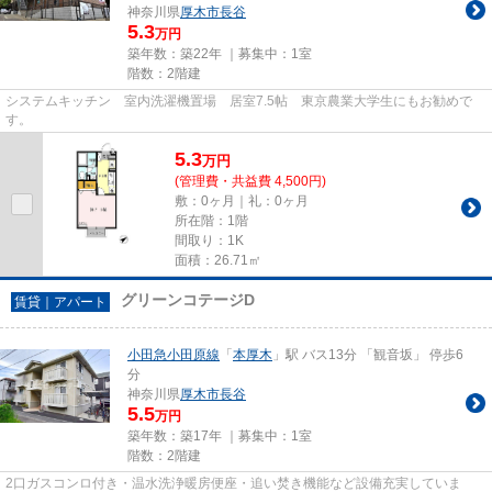
神奈川県
厚木市
長谷
5.3
万円
築年数：築22年 ｜募集中：
1室
階数：2階建
システムキッチン 室内洗濯機置場 居室7.5帖 東京農業大学生にもお勧めで
す。
5.3
万
円
(管理費・共益費 4,500円)
敷：0ヶ月｜礼：0ヶ月
所在階：1階
間取り：1K
面積：26.71㎡
グリーンコテージD
賃貸｜アパート
小田急小田原線
「
本厚木
」駅 バス13分 「観音坂」 停歩6
分
神奈川県
厚木市
長谷
5.5
万円
築年数：築17年 ｜募集中：
1室
階数：2階建
2口ガスコンロ付き・温水洗浄暖房便座・追い焚き機能など設備充実していま