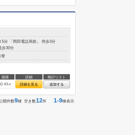
ス5分 「岡田電話局前」 停歩3分
徒歩30分
鉄骨
面積
詳細
検討リスト
32.43㎡
詳細を見る
追加する
9
12
1-9
公開件数
棟 空き数
件
棟表示