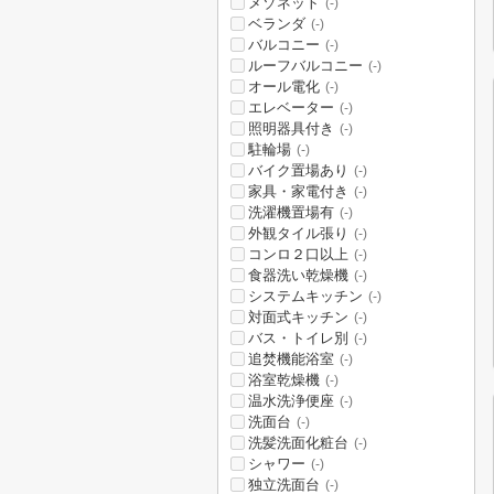
メゾネット
(-)
ベランダ
(-)
バルコニー
(-)
ルーフバルコニー
(-)
オール電化
(-)
エレベーター
(-)
照明器具付き
(-)
駐輪場
(-)
バイク置場あり
(-)
家具・家電付き
(-)
洗濯機置場有
(-)
外観タイル張り
(-)
コンロ２口以上
(-)
食器洗い乾燥機
(-)
システムキッチン
(-)
対面式キッチン
(-)
バス・トイレ別
(-)
追焚機能浴室
(-)
浴室乾燥機
(-)
温水洗浄便座
(-)
洗面台
(-)
洗髪洗面化粧台
(-)
シャワー
(-)
独立洗面台
(-)