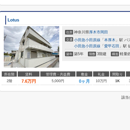
Lotus
神奈川県
厚木市
岡田
住所
交通
小田急小田原線
「
本厚木
」駅 バ
小田急小田原線
「
愛甲石田
」駅 
築5年
3階建
軽量
築年
階数
構造
所在階
賃料
管理費・共益費
敷金
礼金
間取り
7.6
万円
0ヶ月
2階
5,000円
10万円
1K
該当