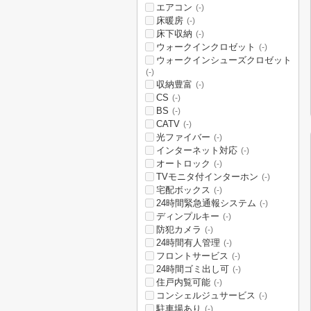
エアコン
(-)
床暖房
(-)
床下収納
(-)
ウォークインクロゼット
(-)
ウォークインシューズクロゼット
(-)
収納豊富
(-)
CS
(-)
BS
(-)
CATV
(-)
光ファイバー
(-)
インターネット対応
(-)
オートロック
(-)
TVモニタ付インターホン
(-)
宅配ボックス
(-)
24時間緊急通報システム
(-)
ディンプルキー
(-)
防犯カメラ
(-)
24時間有人管理
(-)
フロントサービス
(-)
24時間ゴミ出し可
(-)
住戸内覧可能
(-)
コンシェルジュサービス
(-)
駐車場あり
(-)