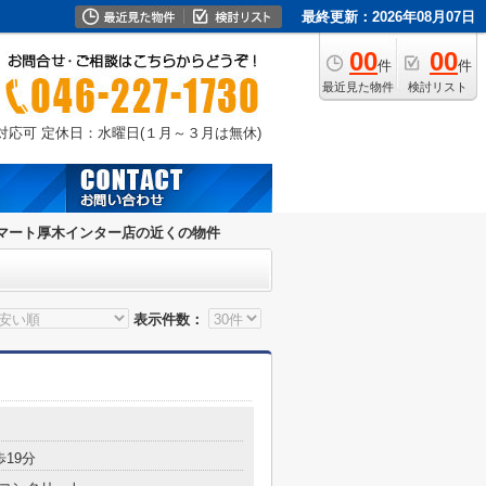
最終更新：2026年08月07日
00
00
件
件
最近見た物件
検討リスト
外対応可
定休日：水曜日(１月～３月は無休)
マート厚木インター店の近くの物件
表示件数：
歩19分