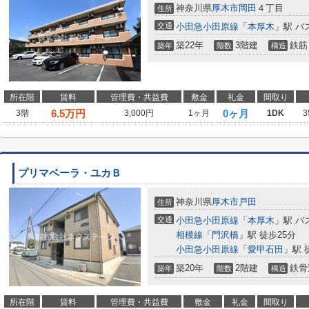
神奈川県
厚木市
岡田
４丁目
住所
交通
小田急小田原線
「
本厚木
」駅 バ
築22年
3階建
鉄筋
築年
階数
構造
所在階
賃料
管理費・共益費
敷金
礼金
間取り
6.5
万円
0ヶ月
3階
3,000円
1ヶ月
1DK
3
プリマベーラ・ユカＢ
神奈川県
厚木市
戸田
住所
交通
小田急小田原線
「
本厚木
」駅 バ
相模線
「
門沢橋
」駅 徒歩25分
小田急小田原線
「
愛甲石田
」駅 徒
築20年
2階建
鉄骨
築年
階数
構造
所在階
賃料
管理費・共益費
敷金
礼金
間取り