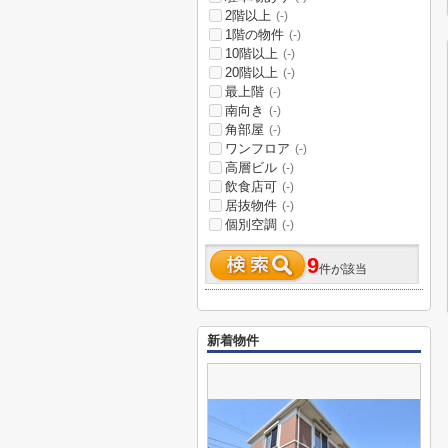
2階以上
(-)
1階の物件
(-)
10階以上
(-)
20階以上
(-)
最上階
(-)
南向き
(-)
角部屋
(-)
ワンフロア
(-)
高層ビル
(-)
飲食店可
(-)
居抜物件
(-)
個別空調
(-)
9
件が該当
新着物件