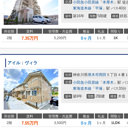
交通
小田急小田原線
「
本厚木
」駅 徒
東海道本線
「
平塚
」駅 バス40分
築16年
5階建
鉄筋
築年
階数
構造
所在階
賃料
管理費・共益費
敷金
礼金
間取り
7.35
万円
0ヶ月
2階
5,200円
1ヶ月
1K
アイル：ヴィラ
神奈川県
厚木市
岡田
５丁目４番
住所
交通
小田急小田原線
「
本厚木
」駅 バ
東海道本線
「
平塚
」駅 バス33分
築9年
2階建
木造
築年
階数
構造
所在階
賃料
管理費・共益費
敷金
礼金
間取り
7.55
万円
0ヶ月
2階
3,500円
1ヶ月
1LDK