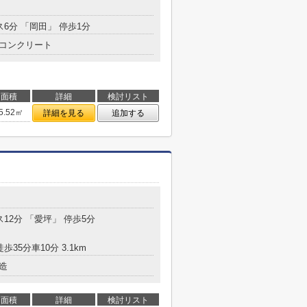
ス6分 「岡田」 停歩1分
コンクリート
面積
詳細
検討リスト
5.52㎡
詳細を見る
追加する
ス12分 「愛坪」 停歩5分
歩35分車10分 3.1km
造
面積
詳細
検討リスト