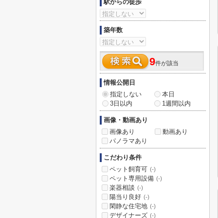
駅からの徒歩
築年数
9
件が該当
情報公開日
指定しない
本日
3日以内
1週間以内
画像・動画あり
画像あり
動画あり
パノラマあり
こだわり条件
ペット飼育可
(-)
ペット専用設備
(-)
楽器相談
(-)
陽当り良好
(-)
閑静な住宅地
(-)
デザイナーズ
(-)