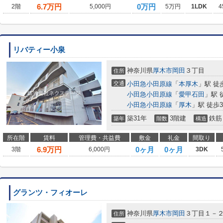
6.7
万円
0万円
2階
5,000円
5万円
1LDK
4
リバティー小泉
神奈川県
厚木市
岡田
３丁目
住所
交通
小田急小田原線
「
本厚木
」駅 徒
小田急小田原線
「
愛甲石田
」駅 徒
小田急小田原線
「
厚木
」駅 徒歩3
築31年
3階建
鉄筋
築年
階数
構造
所在階
賃料
管理費・共益費
敷金
礼金
間取り
6.9
万円
0ヶ月
0ヶ月
3階
6,000円
3DK
グランツ・フィオーレ
神奈川県
厚木市
岡田
３丁目１－
住所