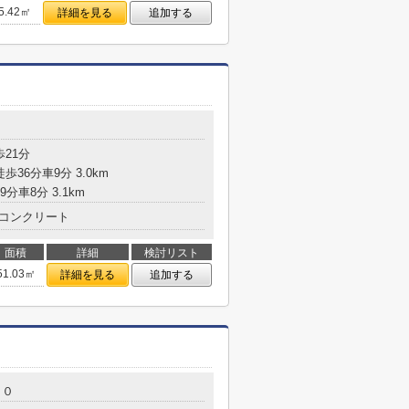
5.42㎡
詳細を見る
追加する
歩21分
歩36分車9分 3.0km
9分車8分 3.1km
コンクリート
面積
詳細
検討リスト
51.03㎡
詳細を見る
追加する
２０