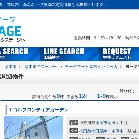
ヨークマート厚木インター店周辺の物件一覧｜本厚木・海老名・伊勢原の賃貸情報なら株式会社ネクステージへおまかせ！
営業時間：9：30～18：30 時間
>
厚木市
>
厚木市のスーパー
>
ヨークマート厚木インター店
>
ヨーク
店周辺物件
並び順：
9
12
1-9
該当公開件数
棟 空き数
件
棟表示
エコルフロンティアガーデン
神奈川県
厚木市
岡田
４丁目
住所
交通
小田急小田原線
「
本厚木
」駅 徒