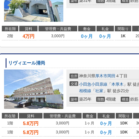
築31年
3階建
鉄筋
築年
階数
構造
所在階
賃料
管理費・共益費
敷金
礼金
間取り
4
万円
0ヶ月
0ヶ月
2階
3,000円
1K
2
リヴィエール清尚
神奈川県
厚木市
岡田
４丁目
住所
交通
小田急小田原線
「
本厚木
」駅 徒
相模線
「
社家
」駅 徒歩21分
築25年
4階建
鉄筋
築年
階数
構造
所在階
賃料
管理費・共益費
敷金
礼金
間取り
5.8
万円
0ヶ月
1階
3,000円
1ヶ月
1DK
3
5.8
万円
0ヶ月
1階
3,000円
1ヶ月
1DK
3