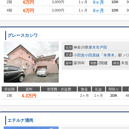
6
万円
0ヶ月
2階
3,000円
1ヶ月
1DK
3
6
万円
0ヶ月
4階
3,000円
1ヶ月
1DK
3
グレースカシワ
神奈川県
厚木市
戸田
住所
交通
小田急小田原線
「
本厚木
」駅 バ
築35年
2階建
木造
築年
階数
構造
所在階
賃料
管理費・共益費
敷金
礼金
間取り
6.3
万円
1階
-
2ヶ月
1ヶ月
2DK
4
エテルナ清尚