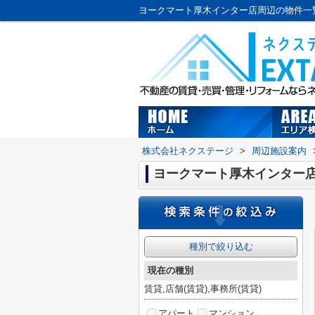
株式会社ネクステージ
>
周辺施設案内
ヨークマート厚木インター
種別で絞り込む
現在の種別
賃貸,店舗(賃貸),事務所(賃貸)
アパート
マンション