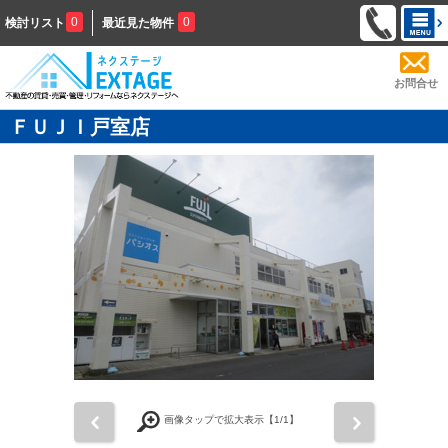
0
0
検討リスト
最近見た物件
お問合せ
ＦＵＪＩ戸室店
前
次
画像タップで拡大表示【
1
/1】