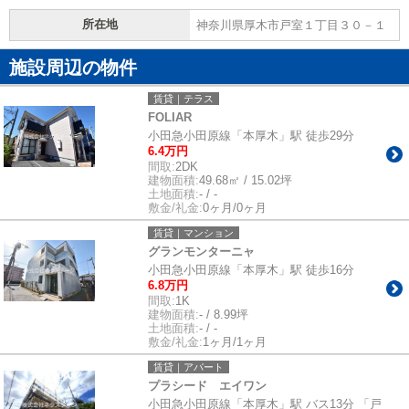
所在地
神奈川県厚木市戸室１丁目３０－１
施設周辺の物件
賃貸｜テラス
FOLIAR
小田急小田原線「本厚木」駅 徒歩29分
6.4万円
間取:
2DK
建物面積:
49.68㎡ / 15.02坪
土地面積:
- / -
敷金/礼金:
0ヶ月/0ヶ月
賃貸｜マンション
グランモンターニャ
小田急小田原線「本厚木」駅 徒歩16分
6.8万円
間取:
1K
建物面積:
- / 8.99坪
土地面積:
- / -
敷金/礼金:
1ヶ月/1ヶ月
賃貸｜アパート
プラシード エイワン
小田急小田原線「本厚木」駅 バス13分 「戸