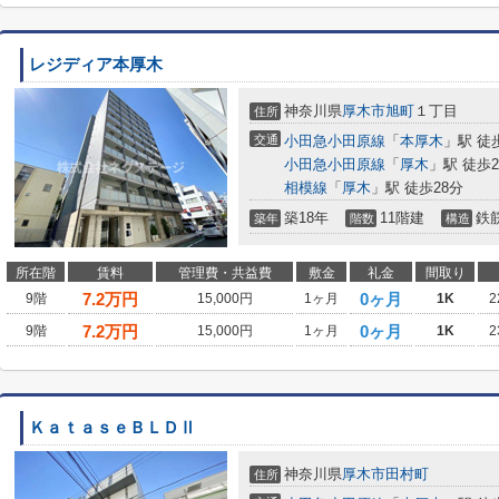
レジディア本厚木
神奈川県
厚木市
旭町
１丁目
住所
交通
小田急小田原線
「
本厚木
」駅 徒
小田急小田原線
「
厚木
」駅 徒歩2
相模線
「
厚木
」駅 徒歩28分
築18年
11階建
鉄
築年
階数
構造
所在階
賃料
管理費・共益費
敷金
礼金
間取り
7.2
万円
0ヶ月
9階
15,000円
1ヶ月
1K
2
7.2
万円
0ヶ月
9階
15,000円
1ヶ月
1K
2
ＫａｔａｓｅＢＬＤⅡ
神奈川県
厚木市
田村町
住所