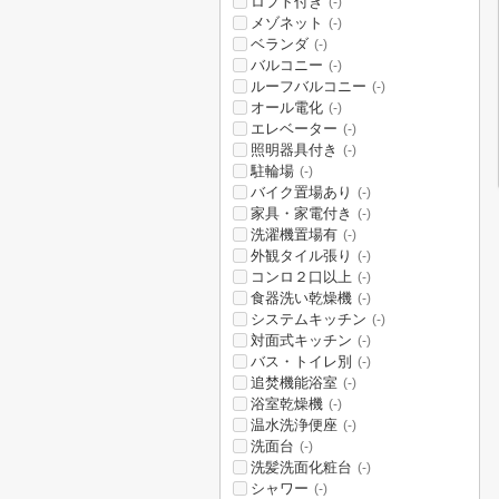
ロフト付き
(-)
メゾネット
(-)
ベランダ
(-)
バルコニー
(-)
ルーフバルコニー
(-)
オール電化
(-)
エレベーター
(-)
照明器具付き
(-)
駐輪場
(-)
バイク置場あり
(-)
家具・家電付き
(-)
洗濯機置場有
(-)
外観タイル張り
(-)
コンロ２口以上
(-)
食器洗い乾燥機
(-)
システムキッチン
(-)
対面式キッチン
(-)
バス・トイレ別
(-)
追焚機能浴室
(-)
浴室乾燥機
(-)
温水洗浄便座
(-)
洗面台
(-)
洗髪洗面化粧台
(-)
シャワー
(-)