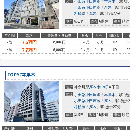
交通
小田急小田原線
「
本厚木
」駅 徒
小田急小田原線
「
厚木
」駅 徒歩2
相模線
「
厚木
」駅 徒歩27分
築14年
6階建
鉄筋
築年
階数
構造
所在階
賃料
管理費・共益費
敷金
礼金
間取り
7.6
万円
2階
6,000円
1ヶ月
1ヶ月
1R
3
7.7
万円
4階
6,000円
1ヶ月
1ヶ月
1R
3
TOPAZ本厚木
神奈川県
厚木市
中町
４丁目
住所
交通
小田急小田原線
「
本厚木
」駅 徒
小田急小田原線
「
厚木
」駅 徒歩2
相模線
「
厚木
」駅 徒歩27分
築3年
15階建
鉄筋
築年
階数
構造
所在階
賃料
管理費・共益費
敷金
礼金
間取り