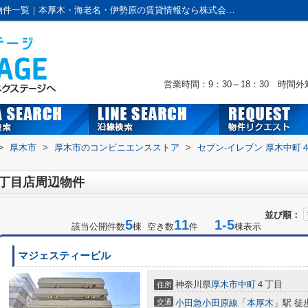
セブン-イレブン 厚木中町４丁目店周辺の物件一覧｜本厚木・海老名・伊勢原の賃貸情報なら株式会社ネクステージへおまかせ！
営業時間：9：30～18：30 時間
>
厚木市
>
厚木市のコンビニエンスストア
>
セブン-イレブン 厚木中町
４丁目店周辺物件
並び順：
5
11
1-5
該当公開件数
棟 空き数
件
棟表示
マジェスティービル
神奈川県
厚木市
中町
４丁目
住所
交通
小田急小田原線
「
本厚木
」駅 徒