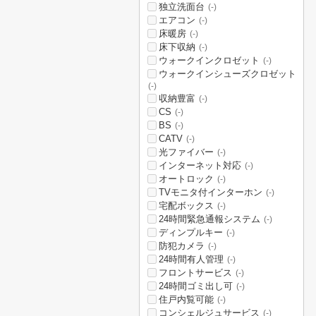
独立洗面台
(-)
エアコン
(-)
床暖房
(-)
床下収納
(-)
ウォークインクロゼット
(-)
ウォークインシューズクロゼット
(-)
収納豊富
(-)
CS
(-)
BS
(-)
CATV
(-)
光ファイバー
(-)
インターネット対応
(-)
オートロック
(-)
TVモニタ付インターホン
(-)
宅配ボックス
(-)
24時間緊急通報システム
(-)
ディンプルキー
(-)
防犯カメラ
(-)
24時間有人管理
(-)
フロントサービス
(-)
24時間ゴミ出し可
(-)
住戸内覧可能
(-)
コンシェルジュサービス
(-)