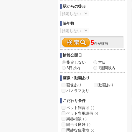
駅からの徒歩
築年数
5
件が該当
情報公開日
指定しない
本日
3日以内
1週間以内
画像・動画あり
画像あり
動画あり
パノラマあり
こだわり条件
ペット飼育可
(-)
ペット専用設備
(-)
楽器相談
(-)
陽当り良好
(-)
閑静な住宅地
(-)