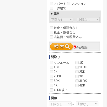
アパート
マンション
一戸建て
▼賃料
～
敷金・保証金なし
礼金・敷引なし
共益費・管理費込み
5
件が該当
間取り
ワンルーム
1K
1DK
1LDK
2K
2DK
2LDK
3K
3DK
3LDK
4K
4DK
4LDK以上
面積
～