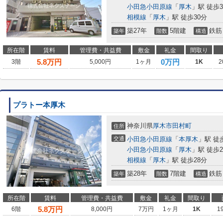
小田急小田原線
「
厚木
」駅 徒歩3
相模線
「
厚木
」駅 徒歩30分
築27年
5階建
鉄筋
築年
階数
構造
所在階
賃料
管理費・共益費
敷金
礼金
間取り
5.8
万円
0万円
3階
5,000円
1ヶ月
1K
2
プラトー本厚木
神奈川県
厚木市
田村町
住所
交通
小田急小田原線
「
本厚木
」駅 徒
小田急小田原線
「
厚木
」駅 徒歩2
相模線
「
厚木
」駅 徒歩28分
築28年
7階建
鉄筋
築年
階数
構造
所在階
賃料
管理費・共益費
敷金
礼金
間取り
5.8
万円
6階
8,000円
7万円
1ヶ月
1K
1