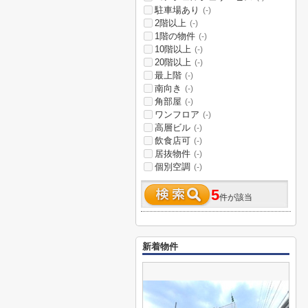
駐車場あり
(-)
2階以上
(-)
1階の物件
(-)
10階以上
(-)
20階以上
(-)
最上階
(-)
南向き
(-)
角部屋
(-)
ワンフロア
(-)
高層ビル
(-)
飲食店可
(-)
居抜物件
(-)
個別空調
(-)
5
件が該当
新着物件