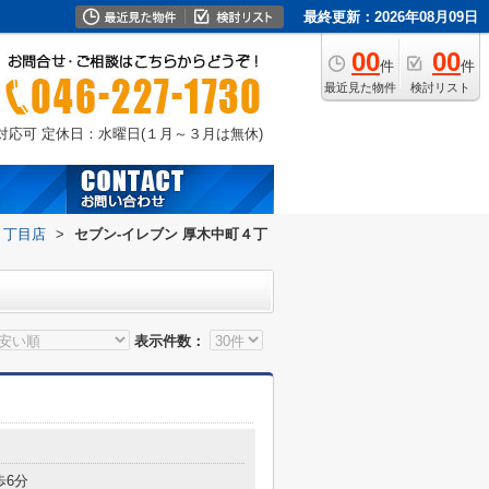
最終更新：2026年08月09日
00
00
件
件
最近見た物件
検討リスト
外対応可
定休日：水曜日(１月～３月は無休)
４丁目店
>
セブン-イレブン 厚木中町４丁
表示件数：
歩6分