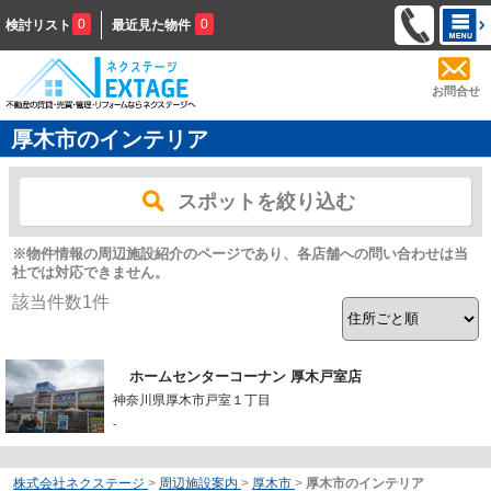
0
0
検討リスト
最近見た物件
お問合せ
厚木市のインテリア
スポットを絞り込む
※物件情報の周辺施設紹介のページであり、各店舗への問い合わせは当
社では対応できません。
該当件数
1
件
ホームセンターコーナン 厚木戸室店
神奈川県厚木市戸室１丁目
-
株式会社ネクステージ
>
周辺施設案内
>
厚木市
>
厚木市のインテリア