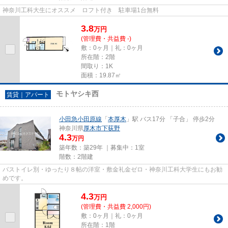
神奈川工科大生にオススメ ロフト付き 駐車場1台無料
3.8
万
円
(管理費・共益費 -)
敷：0ヶ月｜礼：0ヶ月
所在階：2階
間取り：1K
面積：19.87㎡
モトヤシキ西
賃貸｜アパート
小田急小田原線
「
本厚木
」駅 バス17分 「子合」 停歩2分
神奈川県
厚木市
下荻野
4.3
万円
築年数：築29年 ｜募集中：
1室
階数：2階建
バストイレ別・ゆったり８帖の洋室・敷金礼金ゼロ・神奈川工科大学生にもお勧
めです。
4.3
万
円
(管理費・共益費 2,000円)
敷：0ヶ月｜礼：0ヶ月
所在階：1階