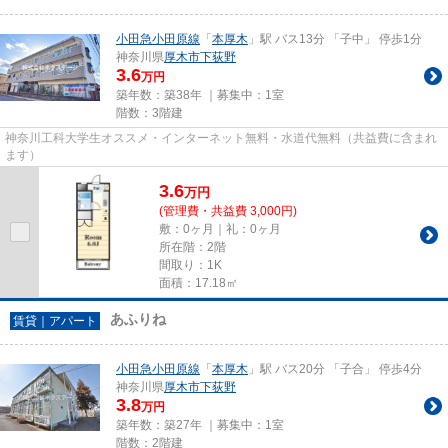
小田急小田原線
「
本厚木
」駅 バス13分 「子中」 停歩1分
神奈川県
厚木市
下荻野
3.6
万円
築年数：築38年 ｜募集中：
1室
階数：3階建
神奈川工科大学生オススメ・インターネット無料・水道代無料（共益費に含まれ
ます）
3.6
万
円
(管理費・共益費 3,000円)
敷：0ヶ月｜礼：0ヶ月
所在階：2階
間取り：1K
面積：17.18㎡
あふりね
賃貸｜アパート
小田急小田原線
「
本厚木
」駅 バス20分 「子合」 停歩4分
神奈川県
厚木市
下荻野
3.8
万円
築年数：築27年 ｜募集中：
1室
階数：2階建