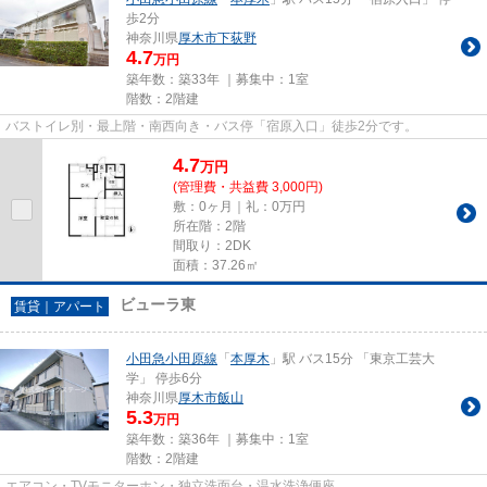
歩2分
神奈川県
厚木市
下荻野
4.7
万円
築年数：築33年 ｜募集中：
1室
階数：2階建
バストイレ別・最上階・南西向き・バス停「宿原入口」徒歩2分です。
4.7
万
円
(管理費・共益費 3,000円)
敷：0ヶ月｜礼：0万円
所在階：2階
間取り：2DK
面積：37.26㎡
ビューラ東
賃貸｜アパート
小田急小田原線
「
本厚木
」駅 バス15分 「東京工芸大
学」 停歩6分
神奈川県
厚木市
飯山
5.3
万円
築年数：築36年 ｜募集中：
1室
階数：2階建
エアコン・TVモニターホン・独立洗面台・温水洗浄便座