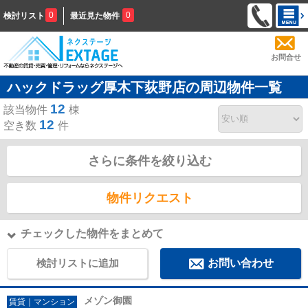
0
0
検討リスト
最近見た物件
お問合せ
ハックドラッグ厚木下荻野店の周辺物件一覧
12
該当物件
棟
12
空き数
件
さらに条件を絞り込む
物件リクエスト
チェックした物件をまとめて
検討リストに追加
お問い合わせ
メゾン御園
賃貸｜マンション