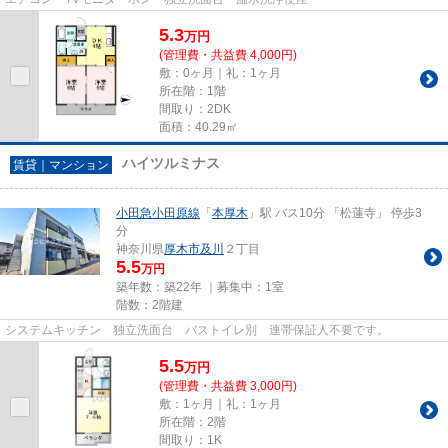
5.3
万
円
(管理費・共益費 4,000円)
敷：0ヶ月｜礼：1ヶ月
所在階：1階
間取り：2DK
面積：40.29㎡
ハイツルミナス
賃貸｜マンション
小田急小田原線
「
本厚木
」駅 バス10分 「松蓮寺」 停歩3
分
神奈川県
厚木市
及川
２丁目
5.5
万円
築年数：築22年 ｜募集中：
1室
階数：2階建
システムキッチン 独立洗面台 バストイレ別 連帯保証人不要です。
5.5
万
円
(管理費・共益費 3,000円)
敷：1ヶ月｜礼：1ヶ月
所在階：2階
間取り：1K