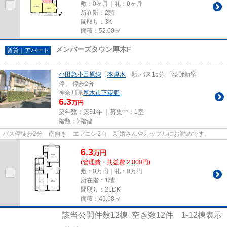
敷：0ヶ月｜礼：0ヶ月
所在階：2階
間取り：3K
面積：52.00㎡
メンバーズタウン厚木F
賃貸｜アパート
小田急小田原線
「
本厚木
」駅 バス15分 「荻野新宿
停」 停歩2分
神奈川県
厚木市
下荻野
6.3
万円
築年数：築31年 ｜募集中：
1室
階数：2階建
バス停徒歩2分 南向き エアコン2台 新婚さんやカップルにお勧めです。
6.3
万
円
(管理費・共益費 2,000円)
敷：0万円｜礼：0万円
所在階：1階
間取り：2LDK
面積：49.68㎡
該当公開件数
12
棟 空き数
12
件
1-12
棟表示