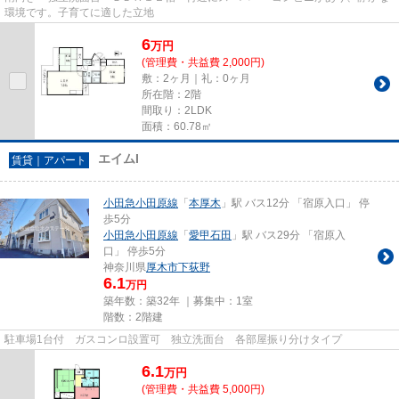
環境です。子育てに適した立地
6
万
円
(管理費・共益費 2,000円)
敷：2ヶ月｜礼：0ヶ月
所在階：2階
間取り：2LDK
面積：60.78㎡
エイムI
賃貸｜アパート
小田急小田原線
「
本厚木
」駅 バス12分 「宿原入口」 停
歩5分
小田急小田原線
「
愛甲石田
」駅 バス29分 「宿原入
口」 停歩5分
神奈川県
厚木市
下荻野
6.1
万円
築年数：築32年 ｜募集中：
1室
階数：2階建
駐車場1台付 ガスコンロ設置可 独立洗面台 各部屋振り分けタイプ
6.1
万
円
(管理費・共益費 5,000円)