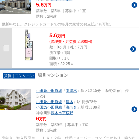
5.6
万円
築年数：築5年 ｜募集中：
1室
階数：2階建
更新料なし。クレジットカードでの毎月の家賃のお支払いも可能。
5.6
万
円
(管理費・共益費 2,900円)
敷：0ヶ月｜礼：7万円
所在階：1階
間取り：1K
面積：32.25㎡
塩川マンション
賃貸｜マンション
小田急小田原線
「
本厚木
」駅 バス15分 「荻野新宿」 停
歩2分
小田急小田原線
「
厚木
」駅 徒歩78分
小田急小田原線
「
海老名
」駅 徒歩89分
神奈川県
厚木市
下荻野
6
万円
築年数：築39年 ｜募集中：
1室
階数：3階建
南向き 独立洗面台 ＬＤＫ１２帖 付近にスーパー・コンビニがあり、静かな