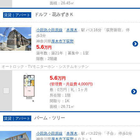
面積：26.45㎡
ドルフ・花みずきＫ
賃貸｜アパート
小田急小田原線
「
本厚木
」駅 バス16分 「荻野新宿」 停
歩3分
神奈川県
厚木市
下荻野
5.6
万円
築年数：築21年 ｜募集中：
1室
階数：2階建
オートロック・TVモニターホン・システムキッチン
5.6
万
円
(管理費・共益費 4,000円)
敷：0万円｜礼：1ヶ月
所在階：1階
間取り：1K
面積：26.71㎡
パーム・ツリー
賃貸｜アパート
小田急小田原線
「
本厚木
」駅 バス22分 「子合」 停歩1分
神奈川県
厚木市
下荻野
４０２－１