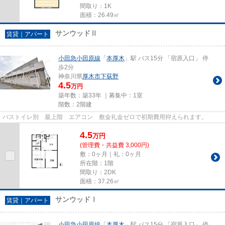
間取り：1K
面積：26.49㎡
サンウッドⅡ
賃貸｜アパート
小田急小田原線
「
本厚木
」駅 バス15分 「宿原入口」 停
歩2分
神奈川県
厚木市
下荻野
4.5
万円
築年数：築33年 ｜募集中：
1室
階数：2階建
バストイレ別 最上階 エアコン 敷金礼金ゼロで初期費用抑えられます。
4.5
万
円
(管理費・共益費 3,000円)
敷：0ヶ月｜礼：0ヶ月
所在階：1階
間取り：2DK
面積：37.26㎡
サンウッドⅠ
賃貸｜アパート
小田急小田原線
「
本厚木
」駅 バス15分 「宿原入口」 停