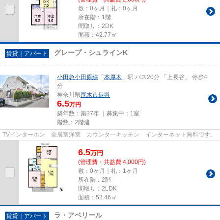
敷：0ヶ月｜礼：0ヶ月
所在階：1階
間取り：2DK
面積：42.77㎡
グレープ・シュラインK
賃貸｜アパート
小田急小田原線
「
本厚木
」駅 バス20分 「上長谷」 停歩4
分
神奈川県
厚木市
長谷
6.5
万円
築年数：築37年 ｜募集中：
1室
階数：2階建
TVインターホン 全居室洋室 カウンタ―キッチン インターネット無料です。
6.5
万
円
(管理費・共益費 4,000円)
敷：0ヶ月｜礼：1ヶ月
所在階：2階
間取り：2LDK
面積：53.46㎡
ラ・アベリール
賃貸｜アパート