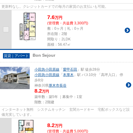
更新料なし。クレジットカードでの毎月の家賃のお支払いも可能。
7.6
万
円
(管理費・共益費 3,300円)
敷：0ヶ月｜礼：0ヶ月
所在階：2階
間取り：2LDK
面積：56.47㎡
Bon Sejour
賃貸｜アパート
小田急小田原線
「
愛甲石田
」駅 徒歩28分
小田急小田原線
「
本厚木
」駅 バス10分 「高坪入口」 停
歩8分
神奈川県
厚木市
長谷
8.2
万円
築年数：築5年 ｜募集中：
1室
階数：2階建
インターネット無料 システムキッチン 玄関カードキー 宅配ボックスなど設
備充実しています。
8.2
万
円
(管理費・共益費 5,000円)