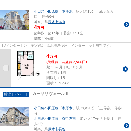
小田急小田原線
「
本厚木
」駅 バス15分 「緑ヶ丘入
口」 停歩8分
神奈川県
厚木市
温水
4
万円
築年数：築15年 ｜募集中：
1室
階数：2階建
TVインターホン 洋室8帖 温水洗浄便座 インターネット無料です。
4
万
円
(管理費・共益費 3,500円)
敷：0ヶ月｜礼：0ヶ月
所在階：1階
間取り：1R
面積：19.23㎡
カーサリヴェールⅡ
賃貸｜アパート
小田急小田原線
「
本厚木
」駅 バス20分 「上長谷」 停歩3
分
小田急小田原線
「
愛甲石田
」駅 バス17分 「上長谷」 停
歩3分
神奈川県
厚木市
長谷