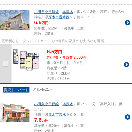
小田急小田原線
「
本厚木
」駅 バス13分 「高坪」 停歩3分
神奈川県
厚木市
温水西
２丁目６－１０
6.5
万円
築年数：築26年 ｜募集中：
1室
階数：2階建
更新料なし。クレジットカードでの毎月の家賃のお支払いも可能。
6.5
万
円
(管理費・共益費 2,500円)
敷：0ヶ月｜礼：0ヶ月
所在階：2階
間取り：2LDK
面積：58.53㎡
アルモニー
賃貸｜アパート
小田急小田原線
「
本厚木
」駅 バス11分 「高坪入口」 停
歩4分
神奈川県
厚木市
温水
９９９－８
7.6
万円
築年数：築20年 ｜募集中：
1室
階数：2階建