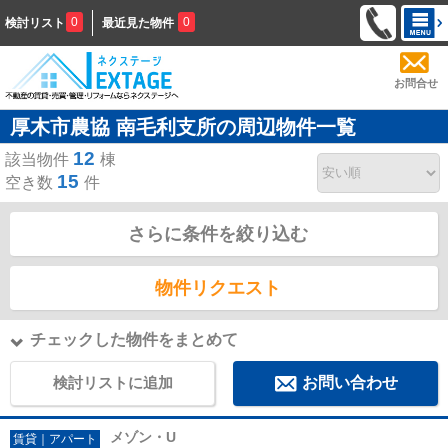
0
0
検討リスト
最近見た物件
お問合せ
厚木市農協 南毛利支所の周辺物件一覧
12
該当物件
棟
15
空き数
件
さらに条件を絞り込む
物件リクエスト
チェックした物件をまとめて
検討リストに追加
お問い合わせ
メゾン・U
賃貸｜アパート