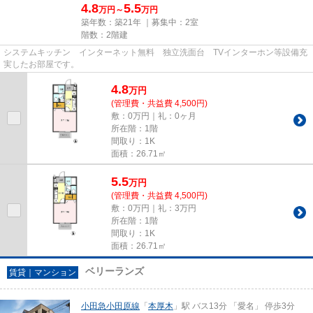
4.8
5.5
万円～
万円
築年数：築21年 ｜募集中：
2室
階数：2階建
システムキッチン インターネット無料 独立洗面台 TVインターホン等設備充
実したお部屋です。
4.8
万
円
(管理費・共益費 4,500円)
敷：0万円｜礼：0ヶ月
所在階：1階
間取り：1K
面積：26.71㎡
5.5
万
円
(管理費・共益費 4,500円)
敷：0万円｜礼：3万円
所在階：1階
間取り：1K
面積：26.71㎡
ベリーランズ
賃貸｜マンション
小田急小田原線
「
本厚木
」駅 バス13分 「愛名」 停歩3分