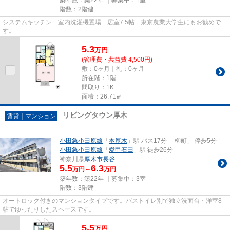
階数：2階建
システムキッチン 室内洗濯機置場 居室7.5帖 東京農業大学生にもお勧めで
す。
5.3
万
円
(管理費・共益費 4,500円)
敷：0ヶ月｜礼：0ヶ月
所在階：1階
間取り：1K
面積：26.71㎡
リビングタウン厚木
賃貸｜マンション
小田急小田原線
「
本厚木
」駅 バス17分 「柳町」 停歩5分
小田急小田原線
「
愛甲石田
」駅 徒歩26分
神奈川県
厚木市
長谷
5.5
6.3
万円～
万円
築年数：築22年 ｜募集中：
3室
階数：3階建
オートロック付きのマンションタイプです。バストイレ別で独立洗面台・洋室8
帖でゆったりしたスペースです。
5.5
万
円