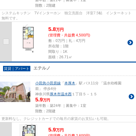
階数：2階建
システムキッチン TVインターホン 独立洗面台 洋室7.5帖 インターネット
無料です。
5.8
万
円
(管理費・共益費 4,500円)
敷：0万円｜礼：4万円
所在階：1階
間取り：1K
面積：26.71㎡
エテルノ
賃貸｜アパート
小田急小田原線
「
本厚木
」駅 バス11分 「温水幼稚園
前」 停歩4分
神奈川県
厚木市
温水西
１丁目５－１５
5.9
万円
築年数：築24年 ｜募集中：
1室
階数：2階建
更新料なし。クレジットカードでの毎月の家賃のお支払いも可能。
5.9
万
円
(管理費・共益費 2,600円)