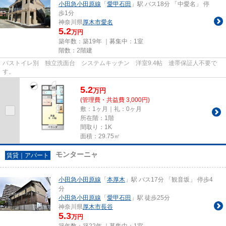
小田急小田原線
「
愛甲石田
」駅 バス18分 「中愛名」 停
歩1分
神奈川県
厚木市
愛名
5.2
万円
築年数：築19年 ｜募集中：
1室
階数：2階建
バストイレ別 独立洗面台 システムキッチン 洋室9.4帖 連帯保証人不要で
す。
5.2
万
円
(管理費・共益費 3,000円)
敷：1ヶ月｜礼：0ヶ月
所在階：1階
間取り：1K
面積：29.75㎡
モンターニャ
賃貸｜アパート
小田急小田原線
「
本厚木
」駅 バス17分 「観音坂」 停歩4
分
小田急小田原線
「
愛甲石田
」駅 徒歩25分
神奈川県
厚木市
長谷
5.3
万円
築年数：築22年 ｜募集中：
1室