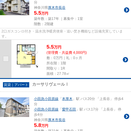
分
神奈川県
厚木市
長谷
5.5
万円
築年数：築17年 ｜募集中：
1室
階数：2階建
2口ガスコンロ付き・温水洗浄暖房便座・追い焚き機能など設備充実していま
す。
5.5
万
円
(管理費・共益費 4,000円)
敷：0万円｜礼：0ヶ月
所在階：1階
間取り：1R
面積：27.78㎡
カーサリヴェールⅠ
賃貸｜アパート
小田急小田原線
「
本厚木
」駅 バス20分 「上長谷」 停歩4
分
小田急小田原線
「
愛甲石田
」駅 バス17分 「上長谷」 停
歩4分
神奈川県
厚木市
長谷
5.8
万円
築年数：築21年 ｜募集中：
1室