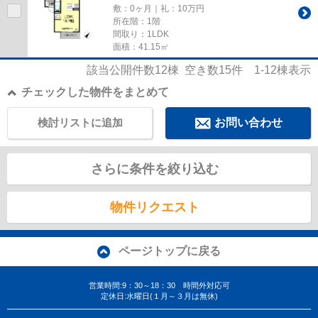
敷：0ヶ月｜礼：10万円
所在階：1階
間取り：1LDK
面積：41.15㎡
該当公開件数
12
棟 空き数
15
件
1-12
棟表示
チェックした物件をまとめて
検討リストに追加
お問い合わせ
さらに条件を絞り込む
物件リクエスト
ページトップに戻る
営業時間:9：30～18：30 時間外対応可
定休日:水曜日(１月～３月は無休)