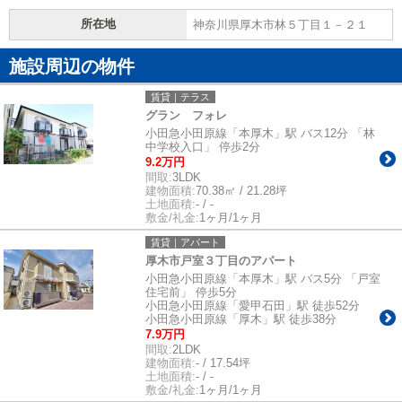
所在地
神奈川県厚木市林５丁目１－２１
施設周辺の物件
賃貸｜テラス
グラン フォレ
小田急小田原線「本厚木」駅 バス12分 「林
中学校入口」 停歩2分
9.2万円
間取:
3LDK
建物面積:
70.38㎡ / 21.28坪
土地面積:
- / -
敷金/礼金:
1ヶ月/1ヶ月
賃貸｜アパート
厚木市戸室３丁目のアパート
小田急小田原線「本厚木」駅 バス5分 「戸室
住宅前」 停歩5分
小田急小田原線「愛甲石田」駅 徒歩52分
小田急小田原線「厚木」駅 徒歩38分
7.9万円
間取:
2LDK
建物面積:
- / 17.54坪
土地面積:
- / -
敷金/礼金:
1ヶ月/1ヶ月