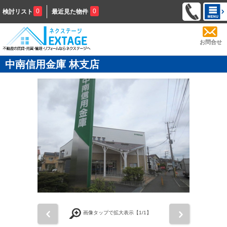
0
0
検討リスト
最近見た物件
お問合せ
中南信用金庫 林支店
前
次
画像タップで拡大表示【
1
/1】