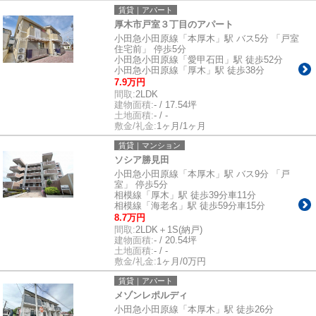
賃貸｜アパート
厚木市戸室３丁目のアパート
小田急小田原線「本厚木」駅 バス5分 「戸室
住宅前」 停歩5分
小田急小田原線「愛甲石田」駅 徒歩52分
小田急小田原線「厚木」駅 徒歩38分
7.9万円
間取:
2LDK
建物面積:
- / 17.54坪
土地面積:
- / -
敷金/礼金:
1ヶ月/1ヶ月
賃貸｜マンション
ソシア勝見田
小田急小田原線「本厚木」駅 バス9分 「戸
室」 停歩5分
相模線「厚木」駅 徒歩39分車11分
相模線「海老名」駅 徒歩59分車15分
8.7万円
間取:
2LDK＋1S(納戸)
建物面積:
- / 20.54坪
土地面積:
- / -
敷金/礼金:
1ヶ月/0万円
賃貸｜アパート
メゾンレポルディ
小田急小田原線「本厚木」駅 徒歩26分