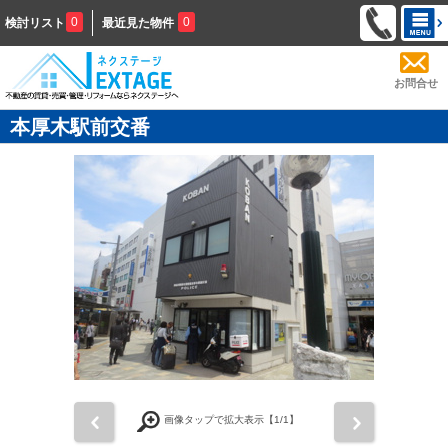
0
0
検討リスト
最近見た物件
お問合せ
本厚木駅前交番
前
次
画像タップで拡大表示【
1
/1】